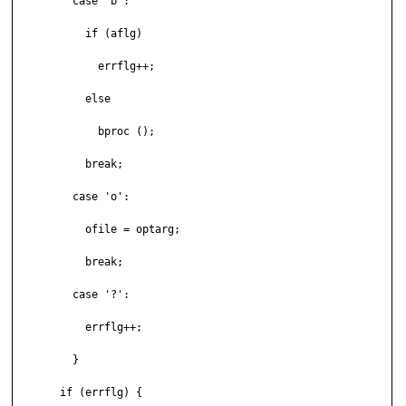
         case 'b':

           if (aflg) 

             errflg++;

           else

             bproc ();

           break;

         case 'o':

           ofile = optarg;

           break;

         case '?':

           errflg++;

         }

       if (errflg) {
