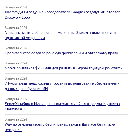
6 августа 2026
Джефф Дин и ведущие исследователи Google создадут ИИ-стартап
Discovery Loop
6 августа 2026
Mistral выпустила Shieldstral — модель на 3 млрд параметров для
адаптивной модерации
6 августа 2026
Правительство создало рабочую группу по ИИ и авторскому праву
6 августа 2026
Moove привлекла $250 млн для развития инфраструктуры роботакси
6 августа 2026
ИТ-компании предложили упростить использование обезличенных
данных для обучения ИИ
5 августа 2026
SpaceX выбрала Nvidia для вычислительной платформы спутников
Starmind AI1
5 августа 2026
Waymo открыла сервис беспилотных такси в Далласе без списка
ожидания