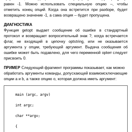
равен -1. Можно использовать специальную опцию --, чтобы
отметить конец опций. Когда она встретится при разборе, будет
возвращено значение -1, а сама опция -- будет пропущена.
ДИАГНОСТИКА
Функция getopt выдает сообщение об ошибке в стандартный
протокол и возвращает вопросительный знак ?, когда встречается
флаг, не входящий в цепочку optstring, или не оказывается
аргумента у опции, требующей аргумент. Выдача сообщения об
ошибке может быть подавлено, для чего переменной opterr следует
присвоить 0.
ПРИМЕР
Следующий фрагмент программы показывает, как можно
обработать аргументы команды, допускающей взаимоисключающие
опции a и b, а также опцию o, которая должна иметь аргумент:
     main (argc, argv)

     int argc;

     char **argv;

     {
