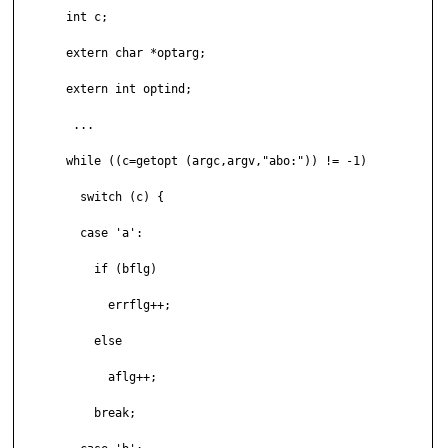
       int c;

       extern char *optarg;

       extern int optind;

        ...

       while ((c=getopt (argc,argv,"abo:")) != -1)

         switch (c) {

         case 'a':

           if (bflg) 

             errflg++;

           else

             aflg++;

           break;
