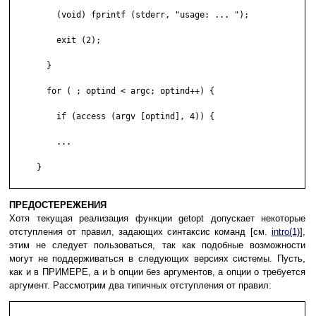
         (void) fprintf (stderr, "usage: ... ");

         exit (2);

       }

       for ( ; optind < argc; optind++) {

         if (access (argv [optind], 4)) {

         ...

     }

ПРЕДОСТЕРЕЖЕНИЯ
Хотя текущая реализация функции getopt допускает некоторые
отступления от правил, задающих синтаксис команд [см.
intro(1)
],
этим не следует пользоваться, так как подобные возможности
могут не поддерживаться в следующих версиях системы. Пусть,
как и в ПРИМЕРЕ, a и b опции без аргументов, а опции o требуется
аргумент. Рассмотрим два типичных отступления от правил: