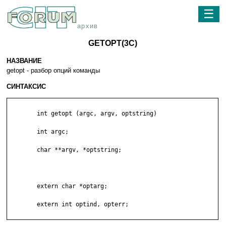
☰
архив
GETOPT(3C)
НАЗВАНИЕ
getopt - разбор опций команды
СИНТАКСИС
	int getopt (argc, argv, optstring)

	int argc;

	char **argv, *optstring;

	extern char *optarg;

	extern int optind, opterr;
