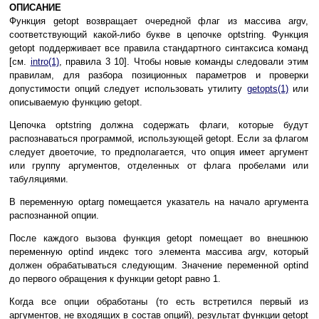
ОПИСАНИЕ
Функция getopt возвращает очередной флаг из массива argv,
соответствующий какой-либо букве в цепочке optstring. Функция
getopt поддерживает все правила стандартного синтаксиса команд
[см.
intro(1)
, правила 3 10]. Чтобы новые команды следовали этим
правилам, для разбора позиционных параметров и проверки
допустимости опций следует использовать утилиту
getopts(1)
или
описываемую функцию getopt.
Цепочка optstring должна содержать флаги, которые будут
распознаваться программой, использующей getopt. Если за флагом
следует двоеточие, то предполагается, что опция имеет аргумент
или группу аргументов, отделенных от флага пробелами или
табуляциями.
В переменную optarg помещается указатель на начало аргумента
распознанной опции.
После каждого вызова функция getopt помещает во внешнюю
переменную optind индекс того элемента массива argv, который
должен обрабатываться следующим. Значение переменной optind
до первого обращения к функции getopt равно 1.
Когда все опции обработаны (то есть встретился первый из
аргументов, не входящих в состав опций), результат функции getopt