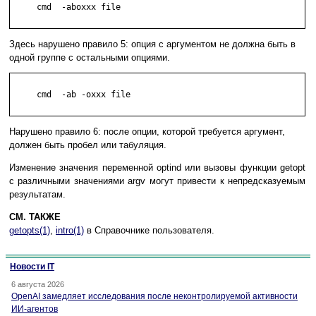
     cmd  -aboxxx file

Здесь нарушено правило 5: опция с аргументом не должна быть в
одной группе с остальными опциями.
     cmd  -ab -oxxx file

Нарушено правило 6: после опции, которой требуется аргумент,
должен быть пробел или табуляция.
Изменение значения переменной optind или вызовы функции getopt
с различными значениями argv могут привести к непредсказуемым
результатам.
СМ. ТАКЖЕ
getopts(1)
,
intro(1)
в Справочнике пользователя.
Новости IT
6 августа 2026
OpenAI замедляет исследования после неконтролируемой активности
ИИ-агентов