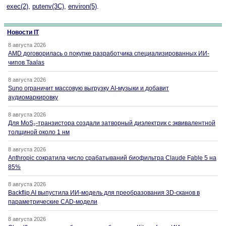
exec(2)
,
putenv(3C)
,
environ(5)
.
Новости IT
8 августа 2026
AMD договорилась о покупке разработчика специализированных ИИ-
чипов Taalas
8 августа 2026
Suno ограничит массовую выгрузку AI-музыки и добавит
аудиомаркировку
8 августа 2026
Для MoS₂-транзистора создали затворный диэлектрик с эквивалентной
толщиной около 1 нм
8 августа 2026
Anthropic сократила число срабатываний биофильтра Claude Fable 5 на
85%
8 августа 2026
Backflip AI выпустила ИИ-модель для преобразования 3D-сканов в
параметрические CAD-модели
8 августа 2026