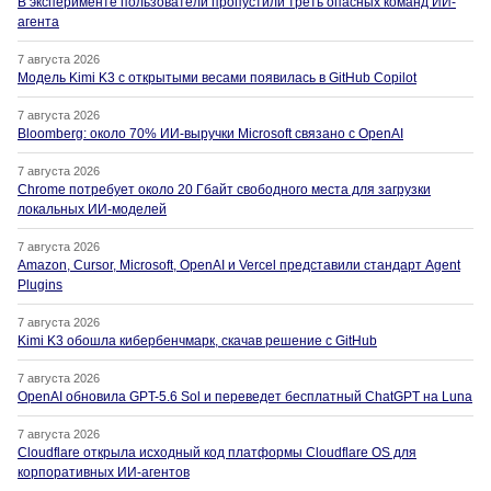
В эксперименте пользователи пропустили треть опасных команд ИИ-
агента
7 августа 2026
Модель Kimi K3 с открытыми весами появилась в GitHub Copilot
7 августа 2026
Bloomberg: около 70% ИИ-выручки Microsoft связано с OpenAI
7 августа 2026
Chrome потребует около 20 Гбайт свободного места для загрузки
локальных ИИ-моделей
7 августа 2026
Amazon, Cursor, Microsoft, OpenAI и Vercel представили стандарт Agent
Plugins
7 августа 2026
Kimi K3 обошла кибербенчмарк, скачав решение с GitHub
7 августа 2026
OpenAI обновила GPT-5.6 Sol и переведет бесплатный ChatGPT на Luna
7 августа 2026
Cloudflare открыла исходный код платформы Cloudflare OS для
корпоративных ИИ-агентов