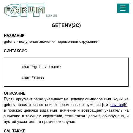
☰
архив
GETENV(3C)
НАЗВАНИЕ
getenv - получение значения переменной окружения
СИНТАКСИС
	char *getenv (name)

	char *name;

ОПИСАНИЕ
Пусть аргумент name указывает на цепочку символов имя. Функция
getenv просматривает список переменных окружения [см.
environ(5)
]
в поисках цепочки вида имя=значение и возвращает указатель на
значение в текущем окружении, если такая цепочка обнаружена, и
пустой указатель - в противном случае.
СМ. ТАКЖЕ