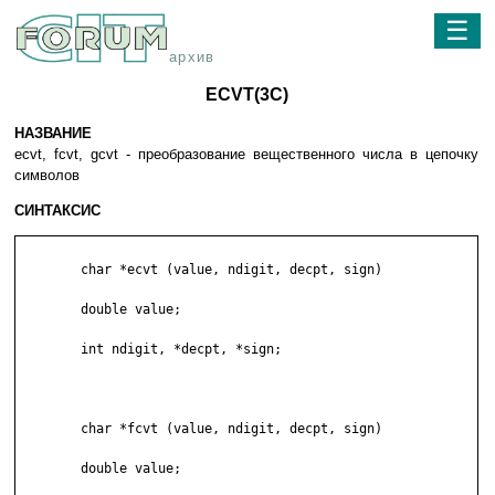
☰
архив
ECVT(3C)
НАЗВАНИЕ
ecvt, fcvt, gcvt - преобразование вещественного числа в цепочку
символов
СИНТАКСИС
	char *ecvt (value, ndigit, decpt, sign)

	double value;

	int ndigit, *decpt, *sign;

	char *fcvt (value, ndigit, decpt, sign)

	double value;
