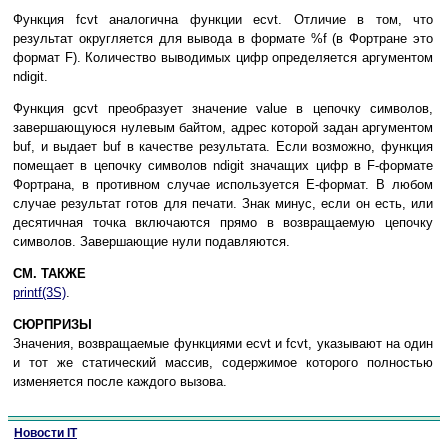
Функция fcvt аналогична функции ecvt. Отличие в том, что
результат округляется для вывода в формате %f (в Фортране это
формат F). Количество выводимых цифр определяется аргументом
ndigit.
Функция gcvt преобразует значение value в цепочку символов,
завершающуюся нулевым байтом, адрес которой задан аргументом
buf, и выдает buf в качестве результата. Если возможно, функция
помещает в цепочку символов ndigit значащих цифр в F-формате
Фортрана, в противном случае используется E-формат. В любом
случае результат готов для печати. Знак минус, если он есть, или
десятичная точка включаются прямо в возвращаемую цепочку
символов. Завершающие нули подавляются.
СМ. ТАКЖЕ
printf(3S)
.
СЮРПРИЗЫ
Значения, возвращаемые функциями ecvt и fcvt, указывают на один
и тот же статический массив, содержимое которого полностью
изменяется после каждого вызова.
Новости IT