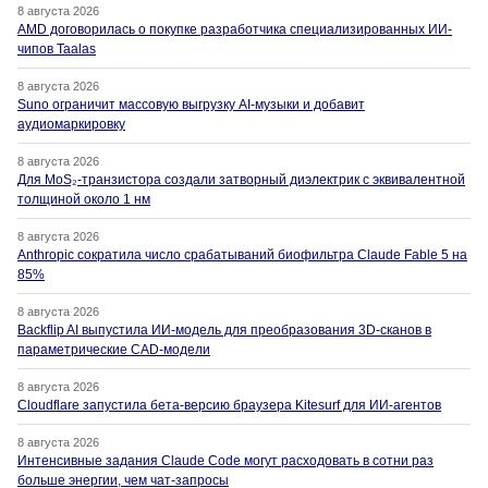
8 августа 2026
AMD договорилась о покупке разработчика специализированных ИИ-
чипов Taalas
8 августа 2026
Suno ограничит массовую выгрузку AI-музыки и добавит
аудиомаркировку
8 августа 2026
Для MoS₂-транзистора создали затворный диэлектрик с эквивалентной
толщиной около 1 нм
8 августа 2026
Anthropic сократила число срабатываний биофильтра Claude Fable 5 на
85%
8 августа 2026
Backflip AI выпустила ИИ-модель для преобразования 3D-сканов в
параметрические CAD-модели
8 августа 2026
Cloudflare запустила бета-версию браузера Kitesurf для ИИ-агентов
8 августа 2026
Интенсивные задания Claude Code могут расходовать в сотни раз
больше энергии, чем чат-запросы