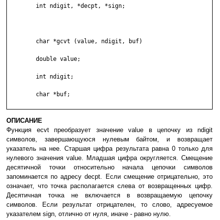
	int ndigit, *decpt, *sign;

	char *gcvt (value, ndigit, buf)

	double value;

	int ndigit;

	char *buf;

ОПИСАНИЕ
Функция ecvt преобразует значение value в цепочку из ndigit
символов, завершающуюся нулевым байтом, и возвращает
указатель на нее. Старшая цифра результата равна 0 только для
нулевого значения value. Младшая цифра округляется. Смещение
десятичной точки относительно начала цепочки символов
запоминается по адресу decpt. Если смещение отрицательно, это
означает, что точка располагается слева от возвращенных цифр.
Десятичная точка не включается в возвращаемую цепочку
символов. Если результат отрицателен, то слово, адресуемое
указателем sign, отлично от нуля, иначе - равно нулю.