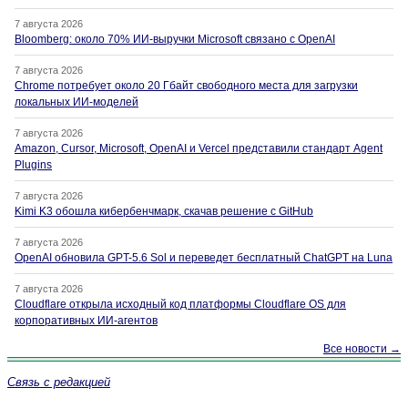
7 августа 2026
Bloomberg: около 70% ИИ-выручки Microsoft связано с OpenAI
7 августа 2026
Chrome потребует около 20 Гбайт свободного места для загрузки
локальных ИИ-моделей
7 августа 2026
Amazon, Cursor, Microsoft, OpenAI и Vercel представили стандарт Agent
Plugins
7 августа 2026
Kimi K3 обошла кибербенчмарк, скачав решение с GitHub
7 августа 2026
OpenAI обновила GPT-5.6 Sol и переведет бесплатный ChatGPT на Luna
7 августа 2026
Cloudflare открыла исходный код платформы Cloudflare OS для
корпоративных ИИ-агентов
Все новости →
Связь с редакцией