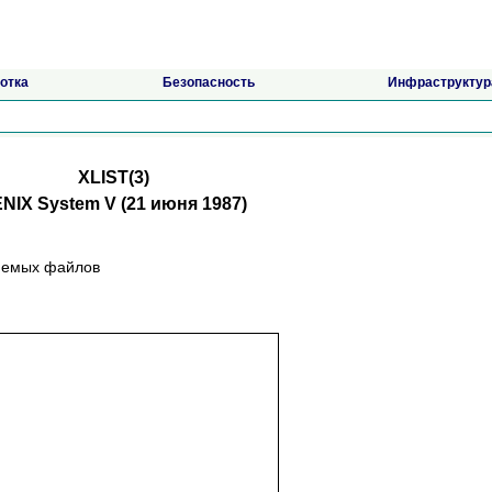
отка
Безопасность
Инфраструктур
XLIST(3)
NIX System V (21 июня 1987)
лняeмыx фaйлoв