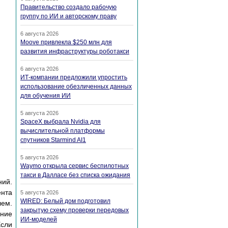
Правительство создало рабочую
группу по ИИ и авторскому праву
6 августа 2026
Moove привлекла $250 млн для
развития инфраструктуры роботакси
6 августа 2026
ИТ-компании предложили упростить
использование обезличенных данных
для обучения ИИ
5 августа 2026
SpaceX выбрала Nvidia для
вычислительной платформы
спутников Starmind AI1
5 августа 2026
Waymo открыла сервис беспилотных
такси в Далласе без списка ожидания
ний.
eнтa
5 августа 2026
WIRED: Белый дом подготовил
лeм.
закрытую схему проверки передовых
ниe
ИИ-моделей
Ecли