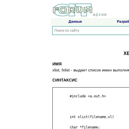
архив
Данные
Разраб
XE
ИМЯ
xlist, fxlist - выдaeт cпиcoк имeн выпo
СИНТАКСИС
	#include <a.out.h>

	int xlist(filename,xl)

	char *filename;
