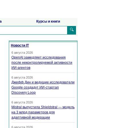
а
Курсы и книги
🔍
Новости IT
6 августа 2026
OpenAI замедляет исследования
после неконтролируемой активности
ИИ-агентов
6 августа 2026
Джефф Дин и ведущие исследователи
Google создадут ИИ-стартап
Discovery Loop
6 августа 2026
Mistral выпустила Shieldstral — модель
на 3 млрд параметров для
адаптивной модерации
6 августа 2026