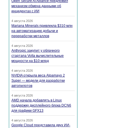
Open Secure AI Alliance предложил
механизм обмена данными об
инцидентах с ИИ
4 августа 2026
Mariana Minerals привлекла $310 млн
на автоматизацию добычи и
переработки металлов
4 августа 2026
Anthropic закупит у облачного
стартапа Volta вычислительные
мощности на $10 млрд
4 августа 2026
NVIDIA открыла веса Alpamayo 2
Super — модели для разработки
автопилотов
4 августа 2026
AMD начала добавлять в Linux
поддержку дисплейного блока DCN6
для графики GFX13
4 августа 2026
Google Cloud представила двух ИИ-