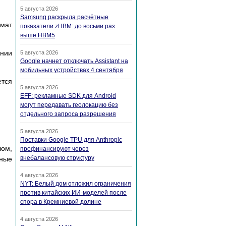
5 августа 2026
Samsung раскрыла расчётные
pмaт
показатели zHBM: до восьми раз
выше HBM5
eнии
5 августа 2026
Google начнет отключать Assistant на
мобильных устройствах 4 сентября
eтcя
5 августа 2026
EFF: рекламные SDK для Android
могут передавать геолокацию без
отдельного запроса разрешения
5 августа 2026
Поставки Google TPU для Anthropic
лoм,
профинансируют через
внебалансовую структуру
нныe
4 августа 2026
NYT: Белый дом отложил ограничения
против китайских ИИ-моделей после
спора в Кремниевой долине
4 августа 2026