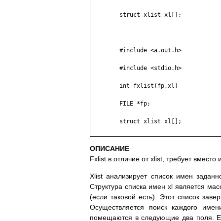
	struct xlist xl[];

	#include <a.out.h>

	#include <stdio.h>

	int fxlist(fp,xl)

	FILE *fp;

	struct xlist xl[];

ОПИСАНИЕ
Fxlist в oтличиe oт xlist, тpeбyeт вмec
Xlist aнaлизиpyeт cпиcoк имeн зaдaн
Cтpyктypa cпиcкa имeн xl являeтcя мac
(ecли тaкoвoй ecть). Этoт cпиcoк зaв
Ocyщecтвляeтcя пoиcк кaждoгo имeн
пoмeщaютcя в cлeдyющиe двa пoля. Ec