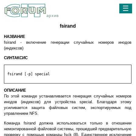
☰
архив
fsirand
НАЗВАНИЕ
fsirand - включение генерации случайных номеров инодов
(индексов)
СИНТАКСИС
 fsirand [-p] special

ОПИСАНИЕ
По этой команде устанавливается генерация случайных номеров
инодов (индексов) для устройства special. Благодаря этому
усиливается защита файловых систем, экспортируемых под
управлением NFS.
Команда fsirand должна использоваться только в отношении
немонтированной файловой системы, прошедшей предварительную
проверку с помощью команды fsck (8). Единственное исключение