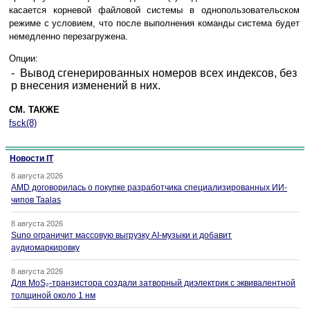
касается корневой файловой системы в однопользовательском
режиме с условием, что после выполнения команды система будет
немедленно перезагружена.
Опции:
-
Вывод сгенерированных номеров всех индексов, без
p
внесения изменений в них.
СМ. ТАКЖЕ
fsck(8)
Новости IT
8 августа 2026
AMD договорилась о покупке разработчика специализированных ИИ-
чипов Taalas
8 августа 2026
Suno ограничит массовую выгрузку AI-музыки и добавит
аудиомаркировку
8 августа 2026
Для MoS₂-транзистора создали затворный диэлектрик с эквивалентной
толщиной около 1 нм