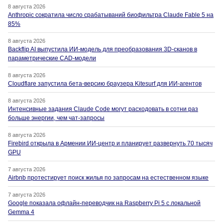
8 августа 2026
Anthropic сократила число срабатываний биофильтра Claude Fable 5 на
85%
8 августа 2026
Backflip AI выпустила ИИ-модель для преобразования 3D-сканов в
параметрические CAD-модели
8 августа 2026
Cloudflare запустила бета-версию браузера Kitesurf для ИИ-агентов
8 августа 2026
Интенсивные задания Claude Code могут расходовать в сотни раз
больше энергии, чем чат-запросы
8 августа 2026
Firebird открыла в Армении ИИ-центр и планирует развернуть 70 тысяч
GPU
7 августа 2026
Airbnb протестирует поиск жилья по запросам на естественном языке
7 августа 2026
Google показала офлайн-переводчик на Raspberry Pi 5 с локальной
Gemma 4