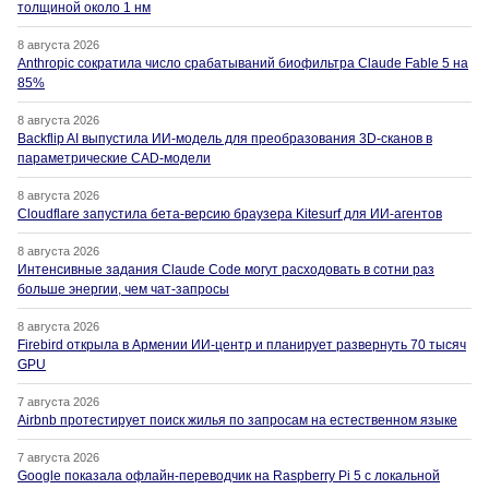
толщиной около 1 нм
8 августа 2026
Anthropic сократила число срабатываний биофильтра Claude Fable 5 на
85%
8 августа 2026
Backflip AI выпустила ИИ-модель для преобразования 3D-сканов в
параметрические CAD-модели
8 августа 2026
Cloudflare запустила бета-версию браузера Kitesurf для ИИ-агентов
8 августа 2026
Интенсивные задания Claude Code могут расходовать в сотни раз
больше энергии, чем чат-запросы
8 августа 2026
Firebird открыла в Армении ИИ-центр и планирует развернуть 70 тысяч
GPU
7 августа 2026
Airbnb протестирует поиск жилья по запросам на естественном языке
7 августа 2026
Google показала офлайн-переводчик на Raspberry Pi 5 с локальной