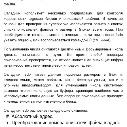
файла.
Отладчик использует несколько подпрограмм для контроля
корректности адресов блоков и описателей файлов. В качестве
основы для проверок из суперблока извлекаются размер в блоках
списка описателей файлов и размер в блоках всего тома. При
необходимости контроль можно отключить, если при вызове fsdb
указать опцию -, или воспользоваться командой O (см. ниже).
По умолчанию числа считаются десятичными. Восьмеричные числа
должны начинаться с нуля. Во время любой операции
присваивания проверяется, не отбрасываются ли значащие цифры
из-за несоответствия типов левой и правой частей.
Отладчик fsdb читает данные порциями размером в блок и,
следовательно, может работать как с бесструктурным, так и с
блочным вводом/выводом. Для уменьшения числа системных
вызовов чтения используются буфера, хранящие наиболее часто
используемые блоки данных. Все операции присваивания приводят
к немедленной записи измененного блока.
Отладчик fsdb распознает следуюшие символы:
#
Абсолютный адрес.
i
Преобразование номера описателя файла в адрес