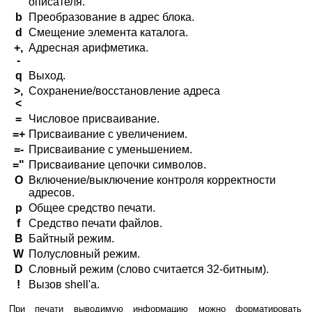
описателя.
b
Преобразование в адрес блока.
d
Смещение элемента каталога.
+,
Адресная арифметика.
-
q
Выход.
>,
Сохранение/восстановление адреса
<
=
Числовое присваивание.
=+
Присваивание с увеличением.
=-
Присваивание с уменьшением.
="
Присваивание цепочки символов.
O
Включение/выключение контроля корректности
адресов.
p
Общее средство печати.
f
Средство печати файлов.
B
Байтный режим.
W
Полусловный режим.
D
Словный режим (слово считается 32-битным).
!
Вызов shell'а.
При печати выводимую информацию можно форматировать