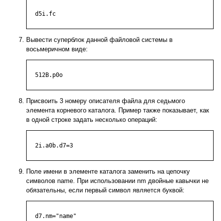
  d5i.fc

Вывести суперблок данной файловой системы в
восьмеричном виде:
  512B.p0o

Присвоить 3 номеру описателя файла для седьмого
элемента корневого каталога. Пример также показывает, как
в одной строке задать несколько операций:
  2i.a0b.d7=3

Поле имени в элементе каталога заменить на цепочку
символов name. При использовании nm двойные кавычки не
обязательны, если первый символ является буквой:
  d7.nm="name"
