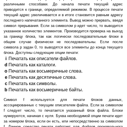
различными способами. До начала печати текущий адрес
приводится к границе, определяемой режимом. В процессе печати
текущий адрес увеличивается и в итоге становится равным адресу
последнего напечатанного элемента. Вывод можно прервать, введя
символ прерывания. Если за символом p идет число, то выводится
указанное количество элементов. Производится проверка на выход
за границу блока, так как логически последовательные блоки в
общем случае физически не последовательны. Если после
символа p задан 0, то выводятся все элементы до конца текущего
блока. Доступны следующие опции печати:
i
Печатать как описатели файлов.
d
Печатать как каталоги.
o
Печатать как восьмеричные слова.
e
Печатать как десятичные слова.
c
Печатать как символы.
b
Печатать как восьмеричные байты.
Символ f используется для печати блоков данных,
ассоциированных с текущим описателем файла. Если за символом
f следует число, то печатается указанный блок файла. Блоки
нумеруются, начиная с нуля. Буква необходимой опции печати идет
за номером блока, если он есть, или непосредственно за символом
f. Данное средство печати работает для файлов произвольного