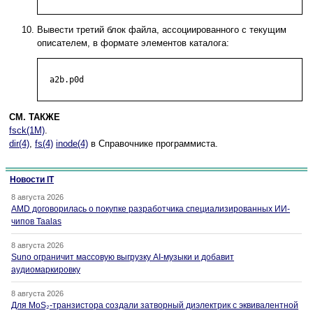
Вывести третий блок файла, ассоциированного с текущим
описателем, в формате элементов каталога:
  a2b.p0d

СМ. ТАКЖЕ
fsck(1M)
.
dir(4)
,
fs(4)
inode(4)
в Справочнике программиста.
Новости IT
8 августа 2026
AMD договорилась о покупке разработчика специализированных ИИ-
чипов Taalas
8 августа 2026
Suno ограничит массовую выгрузку AI-музыки и добавит
аудиомаркировку
8 августа 2026
Для MoS₂-транзистора создали затворный диэлектрик с эквивалентной