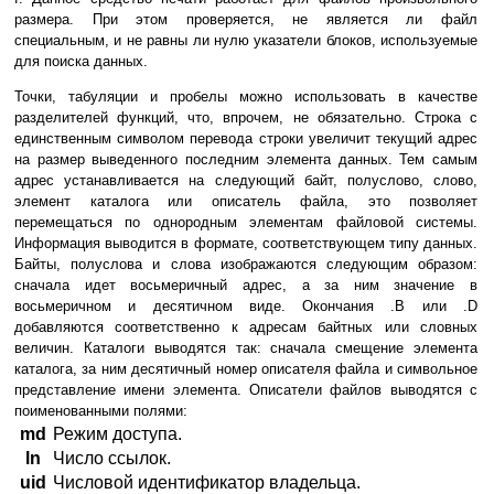
размера. При этом проверяется, не является ли файл
специальным, и не равны ли нулю указатели блоков, используемые
для поиска данных.
Точки, табуляции и пробелы можно использовать в качестве
разделителей функций, что, впрочем, не обязательно. Строка с
единственным символом перевода строки увеличит текущий адрес
на размер выведенного последним элемента данных. Тем самым
адрес устанавливается на следующий байт, полуслово, слово,
элемент каталога или описатель файла, это позволяет
перемещаться по однородным элементам файловой системы.
Информация выводится в формате, соответствующем типу данных.
Байты, полуслова и слова изображаются следующим образом:
сначала идет восьмеричный адрес, а за ним значение в
восьмеричном и десятичном виде. Окончания .B или .D
добавляются соответственно к адресам байтных или словных
величин. Каталоги выводятся так: сначала смещение элемента
каталога, за ним десятичный номер описателя файла и символьное
представление имени элемента. Описатели файлов выводятся с
поименованными полями:
md
Режим доступа.
ln
Число ссылок.
uid
Числовой идентификатор владельца.