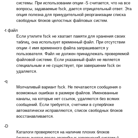
системы. При использовании опции -S считается, что на все
вопросы, задаваемые fsck, дается отрицательный ответ. Эта
опция полезна для принудительной реорганизации списка
свободных блоков целостных файловых систем.
-t файл
Если утилите fsck не хватает памяти для хранения своих
таблиц, она использует временный файл. При отсутствии
опции -t имя временного файла запрашивается у
пользователя. Файл не должен принадлежать проверяемой
файловой системе. Если указанный файл не является
специальным и не существует, при завершении fsck он
удаляется.
-q
Молчаливый вариант fsck. Не печатаются сообщения о
возможных ошибках в размере файлов. Именованные
каналы, на которые нет ссылок, удаляются без всяких
сообщений. Если требуется, счетчики в суперблоке
автоматически исправляются, список свободных блоков
восстанавливается.
-D
Каталоги проверяются на наличие плохих блоков
(используется после аварийных завершений системы).