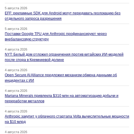
5 августа 2026
EFF: рекламные SDK для Android могут передавать геолокацию без
отдельного запроса разрешения
5 августа 2026
Поставки Google TPU для Anthropic профинансируют через
внебалансовую структуру
4 августа 2026
NYT: Белый дом отложил ограничения против китайских ИИ-моделей
после спора в Кремниевой долине
4 августа 2026
Open Secure AI Alliance предложил механизм обмена данными об
инцидентах с ИИ
4 августа 2026
Mariana Minerals привлекла $310 млн на автоматизацию добычи и
переработки металлов
4 августа 2026
Anthropic закупит у облачного стартапа Volta вычислительные мощности
на $10 млрд
4 августа 2026