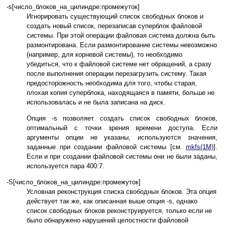
-s[число_блоков_на_цилиндре:промежуток]
Игнорировать существующий список свободных блоков и
создать новый список, перезаписав суперблок файловой
системы. При этой операции файловая система должна быть
размонтирована. Если размонтирование системы невозможно
(например, для корневой системы), то необходимо
убедиться, что к файловой системе нет обращений, а сразу
после выполнения операции перезагрузить систему. Такая
предосторожность необходима для того, чтобы старая,
плохая копия суперблока, находящаяся в памяти, больше не
использовалась и не была записана на диск.
Опция -s позволяет создать список свободных блоков,
оптимальный с точки зрения времени доступа. Если
аргументы опции не указаны, используются значения,
заданные при создании файловой системы [см.
mkfs(1M)
].
Если и при создании файловой системы они не были заданы,
используется пара 400:7.
-S[число_блоков_на_цилиндре:промежуток]
Условная реконструкция списка свободных блоков. Эта опция
действует так же, как описанная выше опция -s, однако
список свободных блоков реконструируется, только если не
было обнаружено нарушений целостности файловой