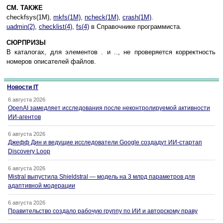
СМ. ТАКЖЕ
checkfsys(1M),
mkfs(1M)
,
ncheck(1M)
,
crash(1M)
.
uadmin(2)
,
checklist(4)
,
fs(4)
в Справочнике программиста.
СЮРПРИЗЫ
В каталогах, для элементов . и .., не проверяется корректность
номеров описателей файлов.
Новости IT
6 августа 2026
OpenAI замедляет исследования после неконтролируемой активности
ИИ-агентов
6 августа 2026
Джефф Дин и ведущие исследователи Google создадут ИИ-стартап
Discovery Loop
6 августа 2026
Mistral выпустила Shieldstral — модель на 3 млрд параметров для
адаптивной модерации
6 августа 2026
Правительство создало рабочую группу по ИИ и авторскому праву