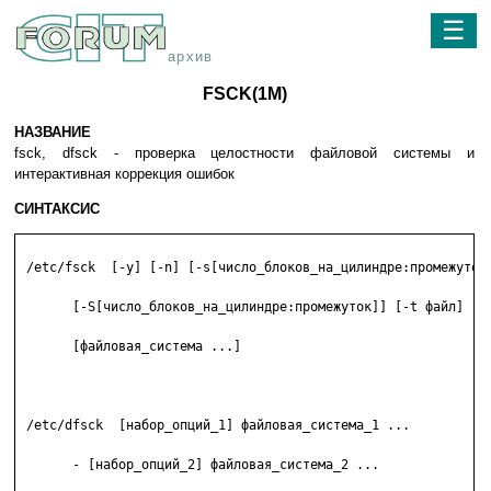
☰
архив
FSCK(1M)
НАЗВАНИЕ
fsck, dfsck - проверка целостности файловой системы и
интерактивная коррекция ошибок
СИНТАКСИС
 /etc/fsck  [-y] [-n] [-s[число_блоков_на_цилиндре:промежуток]
       [-S[число_блоков_на_цилиндре:промежуток]] [-t файл] [-q
       [файловая_система ...]

 /etc/dfsck  [набор_опций_1] файловая_система_1 ...

       - [набор_опций_2] файловая_система_2 ...
