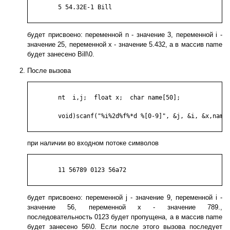
	5 54.32E-1 Bill

будет присвоено: переменной n - значение 3, переменной i -
значение 25, переменной x - значение 5.432, а в массив name
будет занесено Bill\0.
После вызова
	nt  i,j;  float x;  char name[50];

	void)scanf("%i%2d%f%*d %[0-9]", &j, &i, &x,name);

при наличии во входном потоке символов
	11 56789 0123 56a72

будет присвоено: переменной j - значение 9, переменной i -
значение 56, переменной x - значение 789.,
последовательность 0123 будет пропущена, а в массив name
будет занесено 56\0. Если после этого вызова последует