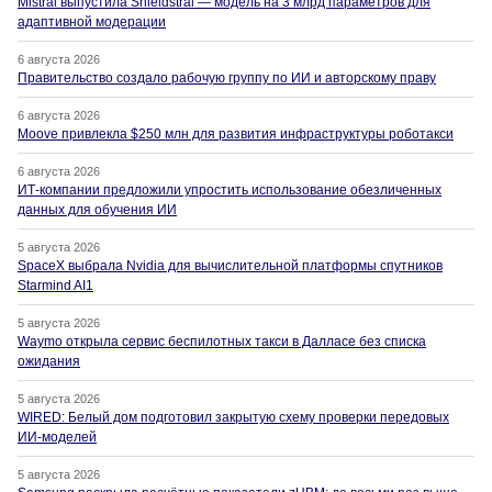
Mistral выпустила Shieldstral — модель на 3 млрд параметров для
адаптивной модерации
6 августа 2026
Правительство создало рабочую группу по ИИ и авторскому праву
6 августа 2026
Moove привлекла $250 млн для развития инфраструктуры роботакси
6 августа 2026
ИТ-компании предложили упростить использование обезличенных
данных для обучения ИИ
5 августа 2026
SpaceX выбрала Nvidia для вычислительной платформы спутников
Starmind AI1
5 августа 2026
Waymo открыла сервис беспилотных такси в Далласе без списка
ожидания
5 августа 2026
WIRED: Белый дом подготовил закрытую схему проверки передовых
ИИ-моделей
5 августа 2026