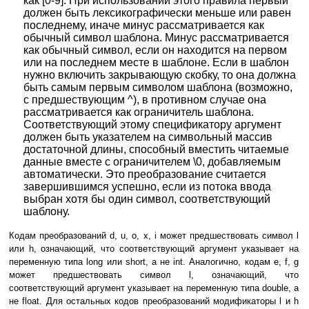
как [0-9]. При использовании этого правила первый
должен быть лексикографически меньше или равен
последнему, иначе минус рассматривается как
обычный символ шаблона. Минус рассматривается
как обычный символ, если он находится на первом
или на последнем месте в шаблоне. Если в шаблон
нужно включить закрывающую скобку, то она должна
быть самым первым символом шаблона (возможно,
с предшествующим ^), в противном случае она
рассматривается как ограничитель шаблона.
Соответствующий этому спецификатору аргумент
должен быть указателем на символьный массив
достаточной длины, способный вместить читаемые
данные вместе с ограничителем \0, добавляемым
автоматически. Это преобразование считается
завершившимся успешно, если из потока ввода
выбран хотя бы один символ, соответствующий
шаблону.
Кодам преобразований d, u, o, x, i может предшествовать символ l
или h, означающий, что соответствующий аргумент указывает на
переменную типа long или short, а не int. Аналогично, кодам e, f, g
может предшествовать символ l, означающий, что
соответствующий аргумент указывает на переменную типа double, а
не float. Для остальных кодов преобразований модификаторы l и h