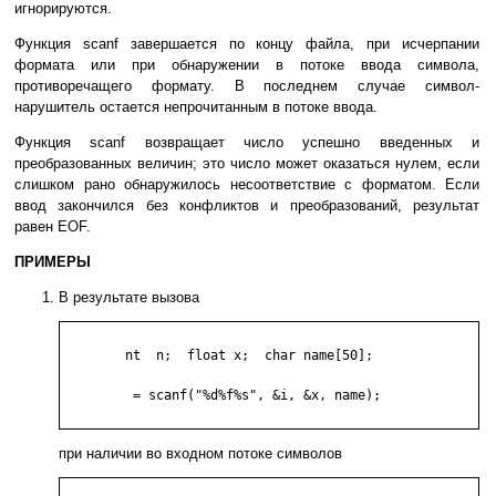
игнорируются.
Функция scanf завершается по концу файла, при исчерпании
формата или при обнаружении в потоке ввода символа,
противоречащего формату. В последнем случае символ-
нарушитель остается непрочитанным в потоке ввода.
Функция scanf возвращает число успешно введенных и
преобразованных величин; это число может оказаться нулем, если
слишком рано обнаружилось несоответствие с форматом. Если
ввод закончился без конфликтов и преобразований, результат
равен EOF.
ПРИМЕРЫ
В результате вызова
	nt  n;  float x;  char name[50];

	 = scanf("%d%f%s", &i, &x, name);

при наличии во входном потоке символов