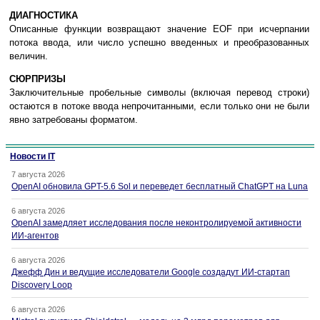
ДИАГНОСТИКА
Описанные функции возвращают значение EOF при исчерпании
потока ввода, или число успешно введенных и преобразованных
величин.
СЮРПРИЗЫ
Заключительные пробельные символы (включая перевод строки)
остаются в потоке ввода непрочитанными, если только они не были
явно затребованы форматом.
Новости IT
7 августа 2026
OpenAI обновила GPT-5.6 Sol и переведет бесплатный ChatGPT на Luna
6 августа 2026
OpenAI замедляет исследования после неконтролируемой активности
ИИ-агентов
6 августа 2026
Джефф Дин и ведущие исследователи Google создадут ИИ-стартап
Discovery Loop
6 августа 2026