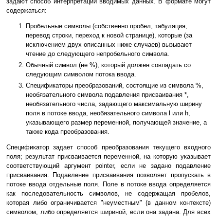
задают способ интерпретации вводимых данных. В формате могут
содержаться:
Пробельные символы (собственно пробел, табуляция,
перевод строки, переход к новой странице), которые (за
исключением двух описанных ниже случаев) вызывают
чтение до следующего непробельного символа.
Обычный символ (не %), который должен совпадать со
следующим символом потока ввода.
Спецификаторы преобразований, состоящие из символа %,
необязательного символа подавления присваивания *,
необязательного числа, задающего максимальную ширину
поля в потоке ввода, необязательного символа l или h,
указывающего размер переменной, получающей значение, а
также кода преобразования.
Спецификатор задает способ преобразования текущего входного
поля; результат присваивается переменной, на которую указывает
соответствующий аргумент pointer, если не задано подавление
присваивания. Подавление присваивания позволяет пропускать в
потоке ввода отдельные поля. Поле в потоке ввода определяется
как последовательность символов, не содержащая пробелов,
которая либо ограничивается "неуместным" (в данном контексте)
символом, либо определяется шириной, если она задана. Для всех