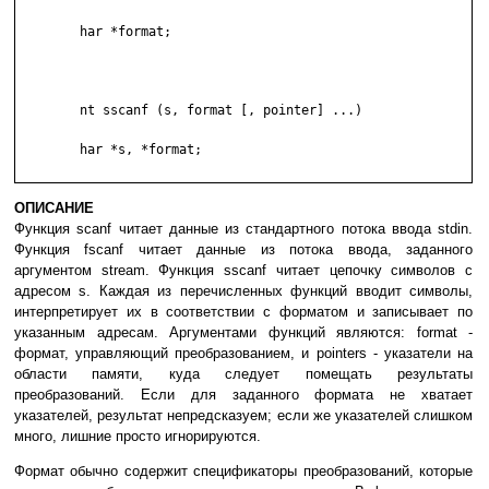
	har *format;

	nt sscanf (s, format [, pointer] ...)

	har *s, *format;

ОПИСАНИЕ
Функция scanf читает данные из стандартного потока ввода stdin.
Функция fscanf читает данные из потока ввода, заданного
аргументом stream. Функция sscanf читает цепочку символов с
адресом s. Каждая из перечисленных функций вводит символы,
интерпретирует их в соответствии с форматом и записывает по
указанным адресам. Аргументами функций являются: format -
формат, управляющий преобразованием, и pointers - указатели на
области памяти, куда следует помещать результаты
преобразований. Если для заданного формата не хватает
указателей, результат непредсказуем; если же указателей слишком
много, лишние просто игнорируются.
Формат обычно содержит спецификаторы преобразований, которые