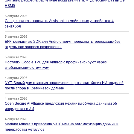
Samsung раскрыла расчётные показатели zHBM: до восьми раз выше
HBM5
5 августа 2026
Google начнет отключать Assistant на мобильных устройствах 4
сентября
5 августа 2026
EFF: рекламные SDK для Android могут передавать геолокацию без
отдельного запроса разрешения
5 августа 2026
Поставки Google TPU для Anthropic профинансируют через
внебалансовую структуру
4 августа 2026
NYT: Белый дом отложил ограничения против китайских ИИ-моделей
после спора в Кремниевой долине
4 августа 2026
Open Secure AI Alliance предложил механизм обмена данными об
инцидентах с ИИ
4 августа 2026
Mariana Minerals привлекла $310 млн на автоматизацию добычи и
переработки металлов