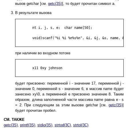
вызов getchar [см.
getc(3S)
], то будет прочитан символ a.
В результате вызова
	nt i, j, s, e;  char name[50];

	void)scanf("%i %i %n%s%n", &i, &j, &s, name, &e);

при наличии во входном потоке
	x11 0xy johnson

будет присвоено: переменной i - значение 17, переменной j -
значение 0, переменной s - значение 6, в массив name будет
занесено xy\0, а переменной e присвоено значение 8. Таким
образом, длина заполненной части массива name равна e - s
= 2. При следующим за этим вызове getchar [см.
getc(3S)
]
будет прочитан пробел.
СМ. ТАКЖЕ
getc(3S)
,
printf(3S)
,
stdio(3S)
,
strtod(3C)
,
strtol(3C)
.