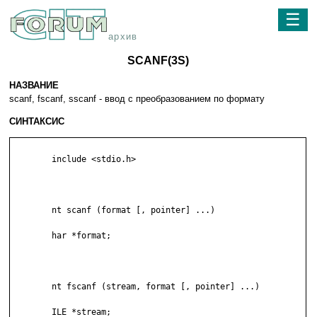
☰
архив
SCANF(3S)
НАЗВАНИЕ
scanf, fscanf, sscanf - ввод с преобразованием по формату
СИНТАКСИС
	include <stdio.h>

	nt scanf (format [, pointer] ...)

	har *format;

	nt fscanf (stream, format [, pointer] ...)

	ILE *stream;
