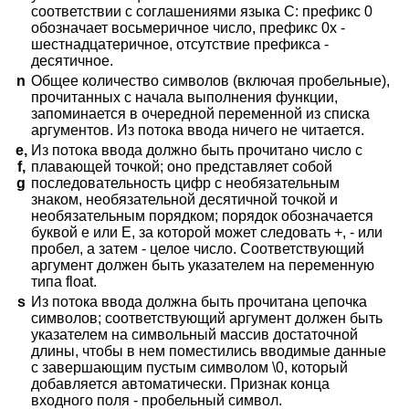
соответствии с соглашениями языка C: префикс 0
обозначает восьмеричное число, префикс 0x -
шестнадцатеричное, отсутствие префикса -
десятичное.
n
Общее количество символов (включая пробельные),
прочитанных с начала выполнения функции,
запоминается в очередной переменной из списка
аргументов. Из потока ввода ничего не читается.
e,
Из потока ввода должно быть прочитано число с
f,
плавающей точкой; оно представляет собой
g
последовательность цифр с необязательным
знаком, необязательной десятичной точкой и
необязательным порядком; порядок обозначается
буквой e или E, за которой может следовать +, - или
пробел, а затем - целое число. Соответствующий
аргумент должен быть указателем на переменную
типа float.
s
Из потока ввода должна быть прочитана цепочка
символов; соответствующий аргумент должен быть
указателем на символьный массив достаточной
длины, чтобы в нем поместились вводимые данные
с завершающим пустым символом \0, который
добавляется автоматически. Признак конца
входного поля - пробельный символ.