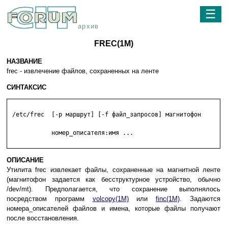
☰
архив
FREC(1M)
НАЗВАНИЕ
frec - извлечение файлов, сохраненных на ленте
СИНТАКСИС
 /etc/frec  [-p маршрут] [-f файл_запросов] магнитофон

            номер_описателя:имя ...

ОПИСАНИЕ
Утилита frec извлекает файлы, сохраненные на магнитной ленте
(магнитофон задается как бесструктурное устройство, обычно
/dev/mt). Предполагается, что сохранение выполнялось
посредством программ
volcopy(1M)
или
finc(1M)
. Задаются
номера_описателей файлов и имена, которые файлы получают
после восстановления.