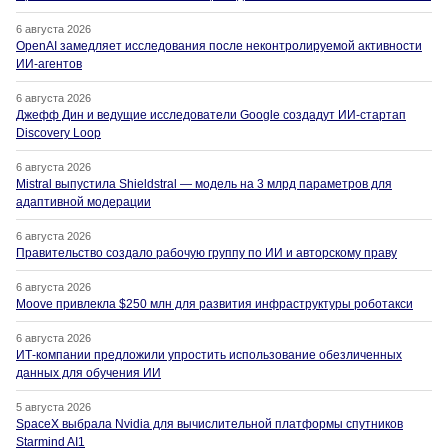
6 августа 2026
OpenAI замедляет исследования после неконтролируемой активности
ИИ-агентов
6 августа 2026
Джефф Дин и ведущие исследователи Google создадут ИИ-стартап
Discovery Loop
6 августа 2026
Mistral выпустила Shieldstral — модель на 3 млрд параметров для
адаптивной модерации
6 августа 2026
Правительство создало рабочую группу по ИИ и авторскому праву
6 августа 2026
Moove привлекла $250 млн для развития инфраструктуры роботакси
6 августа 2026
ИТ-компании предложили упростить использование обезличенных
данных для обучения ИИ
5 августа 2026
SpaceX выбрала Nvidia для вычислительной платформы спутников
Starmind AI1