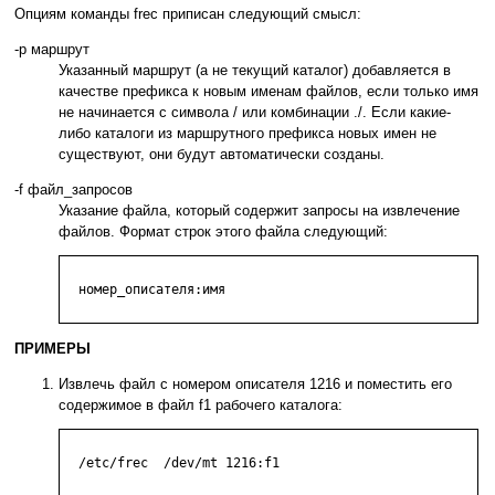
Опциям команды frec приписан следующий смысл:
-p маршрут
Указанный маршрут (а не текущий каталог) добавляется в
качестве префикса к новым именам файлов, если только имя
не начинается с символа / или комбинации ./. Если какие-
либо каталоги из маршрутного префикса новых имен не
существуют, они будут автоматически созданы.
-f файл_запросов
Указание файла, который содержит запросы на извлечение
файлов. Формат строк этого файла следующий:
  номер_описателя:имя

ПРИМЕРЫ
Извлечь файл с номером описателя 1216 и поместить его
содержимое в файл f1 рабочего каталога:
  /etc/frec  /dev/mt 1216:f1
