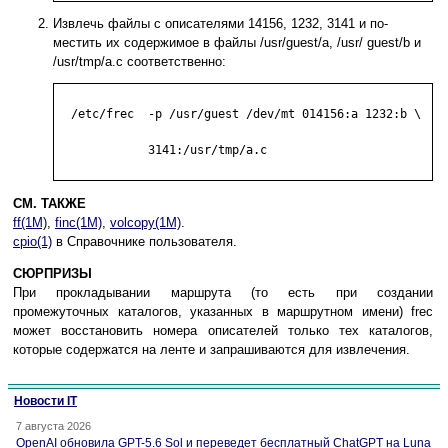
Извлечь файлы с описателями 14156, 1232, 3141 и по-
местить их содержимое в файлы /usr/guest/a, /usr/ guest/b и
/usr/tmp/a.c соответственно:
  /etc/frec  -p /usr/guest /dev/mt 014156:a 1232:b \

             3141:/usr/tmp/a.c

СМ. ТАКЖЕ
ff(1M)
,
finc(1M)
,
volcopy(1M)
.
cpio(1)
в Справочнике пользователя.
СЮРПРИЗЫ
При прокладывании маршрута (то есть при создании
промежуточных каталогов, указанных в маршрутном имени) frec
может восстановить номера описателей только тех каталогов,
которые содержатся на ленте и запрашиваются для извлечения.
Новости IT
7 августа 2026
OpenAI обновила GPT-5.6 Sol и переведет бесплатный ChatGPT на Luna