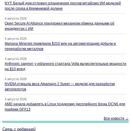
NYT: Белый дом отложил ограничения против китайских ИИ-моделей
после спора в Кремниевой долине
4 августа 2026
Open Secure AI Alliance предложил механизм обмена данными об
инцидентах с ИИ
4 августа 2026
Mariana Minerals привлекла $310 млн на автоматизацию добычи и
переработки металлов
4 августа 2026
Anthropic закупит у облачного стартапа Volta вычислительные мощности
на $10 млрд
4 августа 2026
NVIDIA открыла веса Alpamayo 2 Super — модели для разработки
автопилотов
4 августа 2026
AMD начала добавлять в Linux поддержку дисплейного блока DCN6 для
графики GFX13
Все новости →
Связь с редакцией