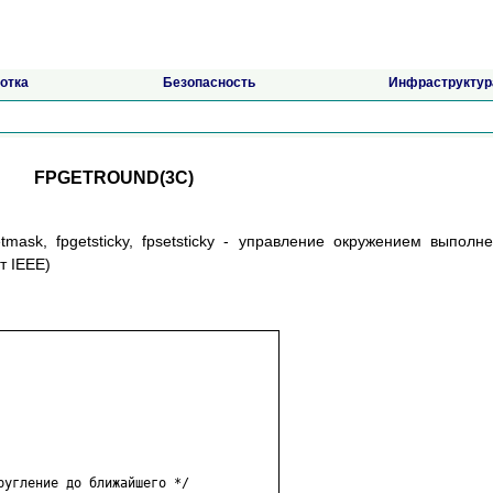
отка
Безопасность
Инфраструктур
FPGETROUND(3C)
setmask, fpgetsticky, fpsetsticky - управление окружением выполн
т IEEE)