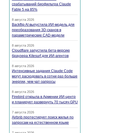
срабатываний биофильтра Claude
Fable 5 на 85%
8 августа 2026
Backflip AI выпустила ИИ-модель для
преобразования 3D-сканов в
параметрические CAD-модели
8 августа 2026
Cloudflare запустила бета-версию
браузера Kitesurf для ИИ-агентов
8 августа 2026
Интенсивные задания Claude Code
могут расходовать в сотни раз больше
энергии, чем чат-запросы
8 августа 2026
Firebird открыла в Армении ИИ-центр
и планирует развернуть 70 тысяч GPU
7 августа 2026
Airbnb протестирует поиск жилья по
запросам на естественном языке
7 августа 2026