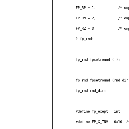
	   FP_RP = 1,           /* округление до большего   */

	   FP_RM = 2,           /* округление до меньшего   */

	   FP_RZ = 3            /* округление до целого     */

	   } fp_rnd;

	   fp_rnd fpsetround ( );

	   fp_rnd fpsetround (rnd_dir)

	   fp_rnd rnd_dir;

	   #define fp_exept   int

	   #define FP_X_INV   0x10  /* некорректная операция */
