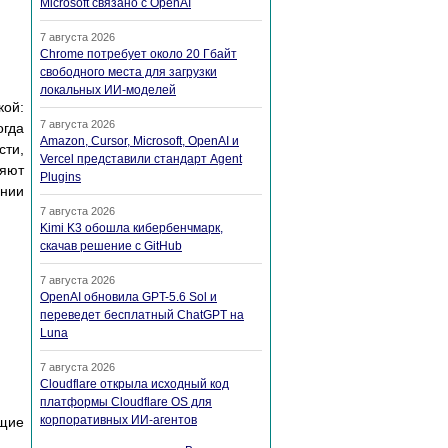
Microsoft связано с OpenAI
7 августа 2026
Chrome потребует около 20 Гбайт
свободного места для загрузки
локальных ИИ-моделей
кой:
7 августа 2026
огда
Amazon, Cursor, Microsoft, OpenAI и
сти,
Vercel представили стандарт Agent
ляют
Plugins
ении
7 августа 2026
Kimi K3 обошла кибербенчмарк,
скачав решение с GitHub
7 августа 2026
OpenAI обновила GPT-5.6 Sol и
переведет бесплатный ChatGPT на
Luna
7 августа 2026
Cloudflare открыла исходный код
платформы Cloudflare OS для
корпоративных ИИ-агентов
ущие