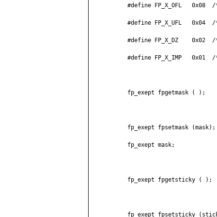
	   #define FP_X_OFL   0x08  /* переполнение          */

	   #define FP_X_UFL   0x04  /* потеря значимости     */

	   #define FP_X_DZ    0x02  /* деление на нуль       */

	   #define FP_X_IMP   0x01  /* потеря точности       */

	   fp_exept fpgetmask ( );

	   fp_exept fpsetmask (mask);

	   fp_exept mask;

	   fp_exept fpgetsticky ( );

	   fp_exept fpsetsticky (sticky);
