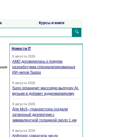
а
Курсы и книги
🔍
Новости IT
8 августа 2026
AMD договорилась о покупке
ения
разработчика специализированных
ИИ-чипов Taalas
8 августа 2026
Suno ограничит массовую выгрузку AI-
музыки и добавит аудиомаркировку
8 августа 2026
Для MoS₂-транзистора создали
затворный диэлектрик с
эквивалентной толщиной около 1 нм
8 августа 2026
Anthropic сократила число