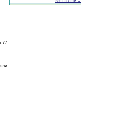
Все новости →
н-77
Если