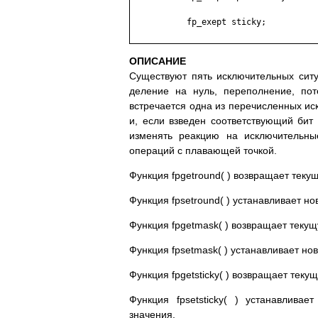
	   fp_exept sticky;

ОПИСАНИЕ
Существуют пять исключительных сит
деление на нуль, переполнение, пот
встречается одна из перечисленных ис
и, если взведен соответствующий би
изменять реакцию на исключительны
операций с плавающей точкой.
Функция fpgetround( ) возвращает теку
Функция fpsetround( ) устанавливает 
Функция fpgetmask( ) возвращает теку
Функция fpsetmask( ) устанавливает н
Функция fpgetsticky( ) возвращает теку
Функция fpsetsticky( ) устанавлива
значения.