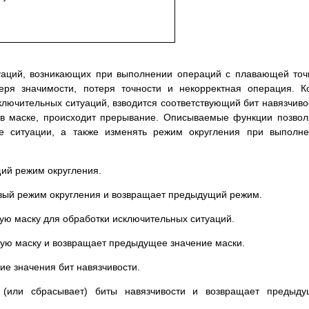
уаций, возникающих при выполнении операций с плавающей точ
еря значимости, потеря точности и некорректная операция. К
ключительных ситуаций, взводится соответствующий бит навязчиво
т в маске, происходит прерывание. Описываемые функции позво
е ситуации, а также изменять режим округления при выполн
щий режим округления.
новый режим округления и возвращает предыдущий режим.
щую маску для обработки исключительных ситуаций.
овую маску и возвращает предыдущее значение маски.
щие значения бит навязчивости.
ет (или сбрасывает) биты навязчивости и возвращает предыд