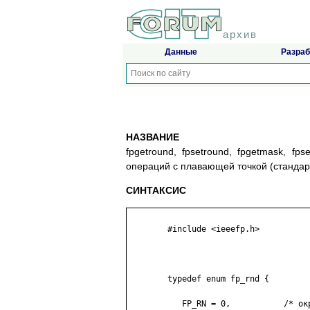
архив
Данные
Разраб
НАЗВАНИЕ
fpgetround, fpsetround, fpgetmask, fp
операций с плавающей точкой (стандар
СИНТАКСИС
	#include <ieeefp.h>

	typedef enum fp_rnd {

	   FP_RN = 0,           /* округление до ближайшего */
