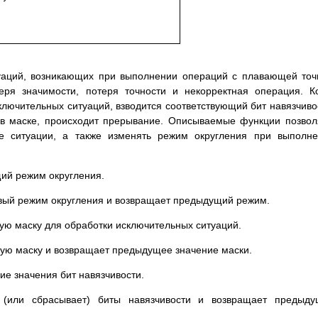
уаций, возникающих при выполнении операций с плавающей точ
еря значимости, потеря точности и некорректная операция. К
ключительных ситуаций, взводится соответствующий бит навязчиво
т в маске, происходит прерывание. Описываемые функции позво
е ситуации, а также изменять режим округления при выполн
щий режим округления.
новый режим округления и возвращает предыдущий режим.
щую маску для обработки исключительных ситуаций.
овую маску и возвращает предыдущее значение маски.
щие значения бит навязчивости.
ет (или сбрасывает) биты навязчивости и возвращает предыд