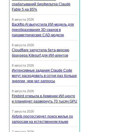
срабатываний биофильтра Claude
Fable 5 на 85%
8 августа 2026
Backflip AI выпустила ИИ-модель для
преобразования 3D-сканов в
параметрические CAD-модели
8 августа 2026
Cloudflare запустила бета-версию
браузера Kitesurf для ИИ-агентов
8 августа 2026
Интенсивные задания Claude Code
могут расходовать в сотни раз больше
энергии, чем чат-запросы
8 августа 2026
Firebird открыла в Армении ИИ-центр
и планирует развернуть 70 тысяч GPU
7 августа 2026
Airbnb протестирует поиск жилья по
запросам на естественном языке
7 августа 2026