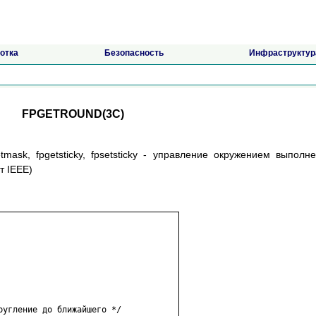
отка
Безопасность
Инфраструктур
FPGETROUND(3C)
setmask, fpgetsticky, fpsetsticky - управление окружением выполн
т IEEE)