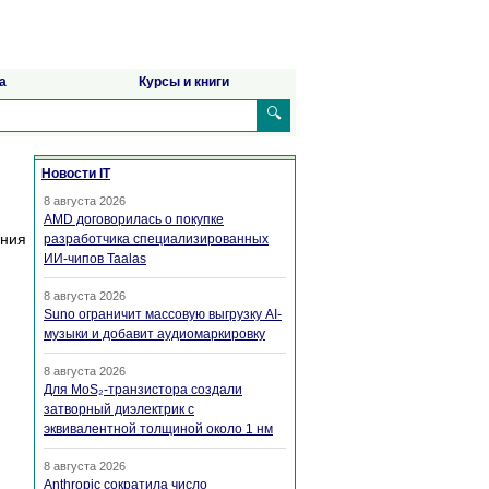
а
Курсы и книги
🔍
Новости IT
8 августа 2026
AMD договорилась о покупке
ения
разработчика специализированных
ИИ-чипов Taalas
8 августа 2026
Suno ограничит массовую выгрузку AI-
музыки и добавит аудиомаркировку
8 августа 2026
Для MoS₂-транзистора создали
затворный диэлектрик с
эквивалентной толщиной около 1 нм
8 августа 2026
Anthropic сократила число