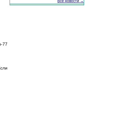
Все новости →
н-77
Если