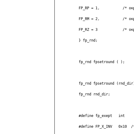
	   FP_RP = 1,           /* округление до большего   */

	   FP_RM = 2,           /* округление до меньшего   */

	   FP_RZ = 3            /* округление до целого     */

	   } fp_rnd;

	   fp_rnd fpsetround ( );

	   fp_rnd fpsetround (rnd_dir)

	   fp_rnd rnd_dir;

	   #define fp_exept   int

	   #define FP_X_INV   0x10  /* некорректная операция */
