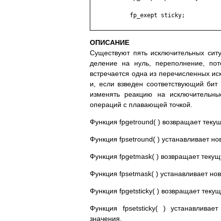
	   fp_exept sticky;

ОПИСАНИЕ
Существуют пять исключительных сит
деление на нуль, переполнение, пот
встречается одна из перечисленных ис
и, если взведен соответствующий би
изменять реакцию на исключительны
операций с плавающей точкой.
Функция fpgetround( ) возвращает теку
Функция fpsetround( ) устанавливает 
Функция fpgetmask( ) возвращает теку
Функция fpsetmask( ) устанавливает н
Функция fpgetsticky( ) возвращает теку
Функция fpsetsticky( ) устанавлива
значения.