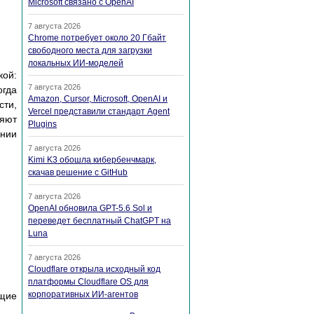
Microsoft связано с OpenAI
7 августа 2026
Chrome потребует около 20 Гбайт
свободного места для загрузки
локальных ИИ-моделей
кой:
7 августа 2026
огда
Amazon, Cursor, Microsoft, OpenAI и
сти,
Vercel представили стандарт Agent
ляют
Plugins
ении
7 августа 2026
Kimi K3 обошла кибербенчмарк,
скачав решение с GitHub
7 августа 2026
OpenAI обновила GPT-5.6 Sol и
переведет бесплатный ChatGPT на
Luna
7 августа 2026
Cloudflare открыла исходный код
платформы Cloudflare OS для
корпоративных ИИ-агентов
ущие