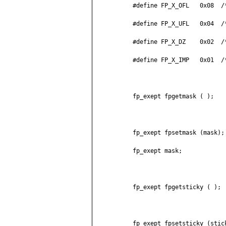
	   #define FP_X_OFL   0x08  /* переполнение          */

	   #define FP_X_UFL   0x04  /* потеря значимости     */

	   #define FP_X_DZ    0x02  /* деление на нуль       */

	   #define FP_X_IMP   0x01  /* потеря точности       */

	   fp_exept fpgetmask ( );

	   fp_exept fpsetmask (mask);

	   fp_exept mask;

	   fp_exept fpgetsticky ( );

	   fp_exept fpsetsticky (sticky);
