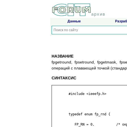
архив
Данные
Разраб
НАЗВАНИЕ
fpgetround, fpsetround, fpgetmask, fp
операций с плавающей точкой (стандар
СИНТАКСИС
	#include <ieeefp.h>

	typedef enum fp_rnd {

	   FP_RN = 0,           /* округление до ближайшего */
