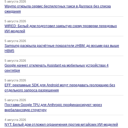
5 августа 2026
Waymo открыла сервис беспилотных такси в Далласе без списка
ожидания
5 августа 2026
WIRED: Белый дом подготовил закрытую схему проверки передовых
ИИ-моделей
5 августа 2026
Samsung раскрыла расчётные показатели zHBM: до восьми раз выше
HBM5
5 августа 2026
Google начнет отключать Assistant на мобильных устройствах 4
сентября
5 августа 2026
EFF: рекламные SDK для Android могут передавать геолокацию без
отдельного запроса разрешения
5 августа 2026
Поставки Google TPU для Anthropic профинансируют через
внебалансовую структуру
4 августа 2026
NYT: Белый дом отложил ограничения против китайских ИИ-моделей