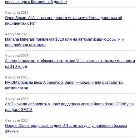
после спора в Кремниевой долине
4 августа 2026
Open Secure AI Alliance предложил механизм обмена данными об
инцидентах с ИИ
4 августа 2026
Mariana Minerals привлекла $310 млн на автоматизацию добычи и
переработки металлов
4 августа 2026
Anthropic закупит у облачного стартапа Volta вычислительные мощности
на $10 млрд
4 августа 2026
NVIDIA открыла веса Alpamayo 2 Super — модели для разработки
автопилотов
4 августа 2026
AMD начала добавлять в Linux поддержку дисплейного блока DCN6 для
графики GFX13
4 августа 2026
Google Cloud представила двух ИИ-агентов для управления базами
данных