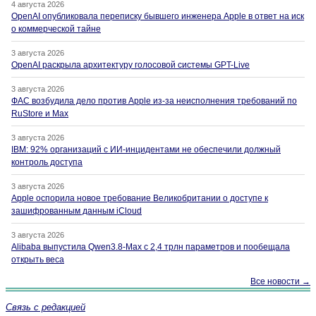
4 августа 2026
OpenAI опубликовала переписку бывшего инженера Apple в ответ на иск
о коммерческой тайне
3 августа 2026
OpenAI раскрыла архитектуру голосовой системы GPT-Live
3 августа 2026
ФАС возбудила дело против Apple из-за неисполнения требований по
RuStore и Max
3 августа 2026
IBM: 92% организаций с ИИ-инцидентами не обеспечили должный
контроль доступа
3 августа 2026
Apple оспорила новое требование Великобритании о доступе к
зашифрованным данным iCloud
3 августа 2026
Alibaba выпустила Qwen3.8-Max с 2,4 трлн параметров и пообещала
открыть веса
Все новости →
Связь с редакцией