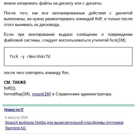
можно копировать файлы на дискету или с дискеты.
После того, как все запланированные действия с дискетой
выполнены, ее нужно размонтировать командой floff, и только после
этого вынимать из дисковода.
Если при монтировании выдано сообщение о повреждении
файловой системы, следует воспользоваться утилитой fsck(1M)
  fsck -y /dev/dsk/fd

после чего повторить команду flon.
СМ. ТАКЖЕ
floff(1).
formatflop(1M),
mount(1M)
в Справочнике администратора.
Новости IT
5 августа 2026
SpaceX выбрала Nvidia для вычислительной платформы спутников
Starmind AI1