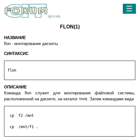
☰
архив
FLON(1)
НАЗВАНИЕ
flon - монтирование дискеты
СИНТАКСИС
 flon

ОПИСАНИЕ
Команда flon служит для монтирования файловой системы,
расположенной на дискете, на каталог /mnt. Затем командами вида
  cp  f2 /mnt

  cp  /mnt/f1 .
