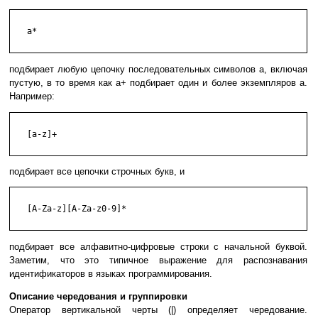
   a*

подбирает любую цепочку последовательных символов a, включая
пустую, в то время как a+ подбирает один и более экземпляров a.
Например:
   [a-z]+

подбирает все цепочки строчных букв, и
   [A-Za-z][A-Za-z0-9]*

подбирает все алфавитно-цифровые строки с начальной буквой.
Заметим, что это типичное выражение для распознавания
идентификаторов в языках программирования.
Описание чередования и группировки
Оператор вертикальной черты (|) определяет чередование.