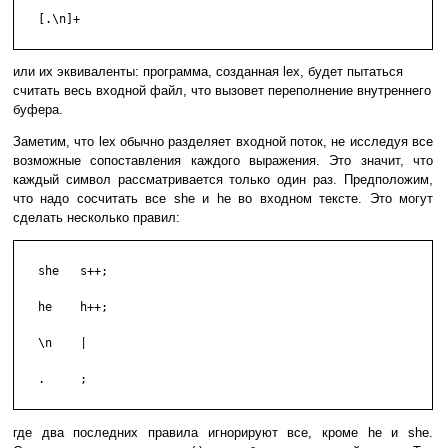
   [.\n]+

или их эквиваленты: программа, созданная lex, будет пытаться
считать весь входной файл, что вызовет переполнение внутреннего
буфера.
Заметим, что lex обычно разделяет входной поток, не исследуя все
возможные сопоставления каждого выражения. Это значит, что
каждый символ рассматривается только один раз. Предположим,
что надо сосчитать все she и he во входном тексте. Это могут
сделать несколько правил:
   she   s++;

   he    h++;

   \n    |

   .     ;

где два последних правила игнорируют все, кроме he и she.