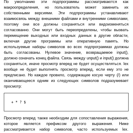
По умолчанию эти подпрограммы рассматриваются как
макроопределения, но пользователь может заменить их
собственными версиями. Эти подпрограммы устанавливают
взаимосвязь между внешними файлами и внутренними символами,
поэтому они все должны сохраняться или видоизменяться
согласованно. Они могут быть переопределены, чтобы вызвать
перемещение выходных или входных данных в другие области,
включая другие программы или оперативную память. Но
используемые наборы символов во всех подпрограммах должны
быть согласованы. Нулевое значение, возвращаемое input(),
должно означать конец файла. Связь между unput() и input() должна
сохраняться, иначе просмотр вперед не будет осуществляться. lex
вообще не будет выполнять просмотр вперед, если ему это не
предписано. Но каждое провило, содержащее косую черту (/) или
оканчивающееся одним из следующих символов подразумевает
просмотр:
   + * ? $

Просмотр вперед также необходим для сопоставления выражения,
которое является префиксом другого выражения. Ниже
рассматривается набор символов, часто используемых lex.