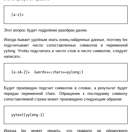
   [a-z]+

Этот вопрос будет подробнее разобран далее.
Иногда бывает удобным знать конец найденных данных, поэтому lex
подсчитывает число сопоставленных символов в переменной
yyleng. Чтобы подсчитать и число слов и число символов, следует
написать:
   [a-zA-Z]+  {words++;chars+=yyleng;}

Будет произведен подсчет символов в словах, а результат будет
передан переменной chars. Обращение к последнему символу
сопоставляемой строки может произведено следующим образом:
   yytext[yyleng-1]

Иногда lex может решить, что правило не обнаружило