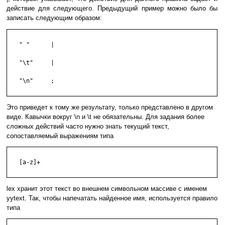
действие для следующего. Предыдущий пример можно было бы
записать следующим образом:
   " "      |

   "\t"     |

   "\n"     ;

Это приведет к тому же результату, только представлено в другом
виде. Кавычки вокруг \n и \t не обязательны. Для задания более
сложных действий часто нужно знать текущий текст,
сопоставляемый выражениям типа
   [a-z]+

lex хранит этот текст во внешнем символьном массиве с именем
yytext. Так, чтобы напечатать найденное имя, используется правило
типа