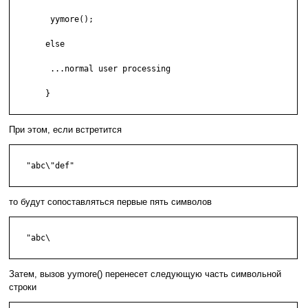
        yymore();

       else

        ...normal user processing

       }

При этом, если встретится
   "abc\"def"

то будут сопоставляться первые пять символов
   "abc\

Затем, вызов yymore() перенесет следующую часть символьной
строки