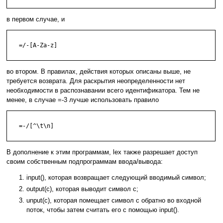
в первом случае, и
   =/-[A-Za-z]

во втором. В правилах, действия которых описаны выше, не
требуется возврата. Для раскрытия неопределенности нет
необходимости в распознавании всего идентификатора. Тем не
менее, в случае =-3 лучше использовать правило
   =-/[^\t\n]

В дополнение к этим программам, lex также разрешает доступ
своим собственным подпрограммам ввода/вывода:
input(), которая возвращает следующий вводимый символ;
output(с), которая выводит символ c;
unput(с), которая помещает символ c обратно во входной
поток, чтобы затем считать его с помощью input().