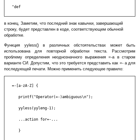
   "def

в конец. Заметим, что последний знак кавычки, завершающий
строку, будет представлен в коде, соответствующем обычной
обработке.
Функция yyless() в различных обстоятельствах может быть
использована для повторной обработки текста. Рассмотрим
проблему определения неоднозначного выражения =-a в старом
варианте СИ. Допустим, что это требуется представить как =- a для
последующей печати. Можно применить следующее правило:
   =-[a-zA-Z] {

      printf("Operator(=-)ambiguous\n");

      yyless(yyleng-1);

      ...action for=-...

      }
