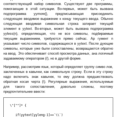
соответствующий набор символов. Существуют две программы,
помогающие в этой ситуации. Во-первых, может быть вызвана
подпрограмма yymore(), предписывающая присоединить
следующее вводимое выражение к концу текущего ввода. Обычно
следующая вводимая символьная строка затирает текущий
элемент в yytext. Во-вторых, может быть вызвана подпрограмма
yyless(n), определяющая, что не все символы, подбираемые
текущим выражением, требуются прямо сейчас. Ар гумент n
указывает число символов, содержащихся в yytext. После дующие
символы, которые уже были сопоставлены, возвращаются обратно
на ввод. Это обеспечивает способ просмотра данных, ана логичный
задаваемому оператором (/), но в другой форме.
Например, рассмотрим язык, который определяет группу симво лов,
заключенных в кавычки, как символьную строку. Если в эту строку
надо включить знак кавычек, то ему должна предшествовать
обратная косая черта (\). Регулярные выражения, используемые
для такого сопоставления, довольно сложны, поэтому
предпочтительнее ввести:
   \"[^"]* {

      if(yytext[yyleng-1]==`\\`)
