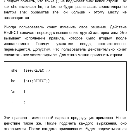
Следует помнить, что точка (.) не подбирает знак новой строки. Так
как she включает he, то lex не будет распзнавать экземпляры he
внутри she: обработав she, он больше к этому месту не
возвращается.
Иногда пользователь хочет изменить свое решение. Действие
REJECT означает переход к выполнению другой альтернативы. Это
вызывает исполнение правила, которое было вторым после
исполняемого. Позиция указателя ввода, соответственно,
перемещается. Допустим, что пользователь действительно хочет
сосчитать все экземпляры he. Для этого можно применить строки:
   she   {s++;REJECT;}

   he    {h++;REJECT;}

   \n    |

   .     ;

Эти правила - измененный вариант предыдущих примеров. Но их
действие такое же. После подсчета каждого выражения, оно
отклоняется. После каждого присваивания будет подсчитываться