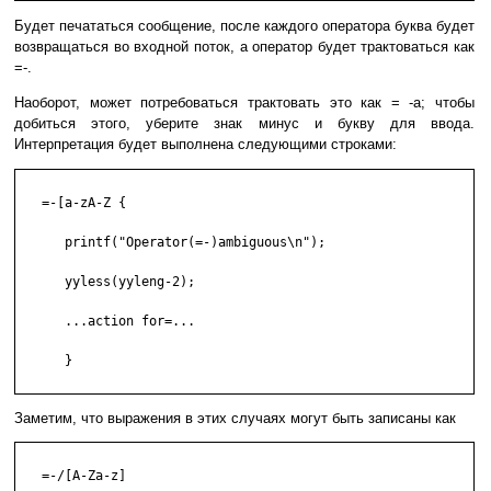
Будет печататься сообщение, после каждого оператора буква будет
возвращаться во входной поток, а оператор будет трактоваться как
=-.
Наоборот, может потребоваться трактовать это как = -a; чтобы
добиться этого, уберите знак минус и букву для ввода.
Интерпретация будет выполнена следующими строками:
   =-[a-zA-Z {

      printf("Operator(=-)ambiguous\n");

      yyless(yyleng-2);

      ...action for=...

      }

Заметим, что выражения в этих случаях могут быть записаны как
   =-/[A-Za-z]
