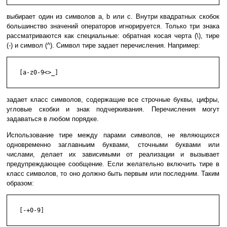
выбирает один из символов a, b или c. Внутри квадратных скобок
большинство значений операторов игнорируется. Только три знака
рассматриваются как специальные: обратная косая черта (\), тире
(-) и символ (^). Символ тире задает перечисления. Например:
   [a-z0-9<>_]

задает класс символов, содержащие все строчные буквы, цифры,
угловые скобки и знак подчеркивания. Перечисления могут
задаваться в любом порядке.
Использование тире между парами символов, не являющихся
одновременно заглавныим буквами, сточными буквами или
числами, делает их зависимыми от реализации и вызывает
предупреждающее сообщение. Если желательно включить тире в
класс символов, то оно должно быть первым или последним. Таким
образом:
   [-+0-9]
