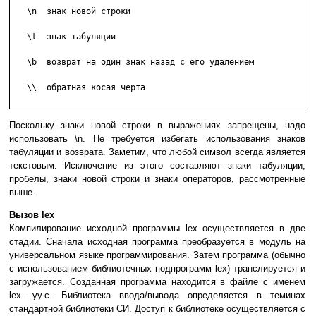
   \n  знак новой строки

   \t  знак табуляции

   \b  возврат на один знак назад с его удалением

   \\  обратная косая черта

Поскольку знаки новой строки в выражениях запрещены, надо
использовать \n. Не требуется избегать использования знаков
табуляции и возврата. Заметим, что любой символ всегда является
текстовым. Исключение из этого составляют знаки табуляции,
пробелы, знаки новой строки и знаки операторов, рассмотренные
выше.
Вызов lex
Компилирование исходной программы lex осуществляется в две
стадии. Сначала исходная программа преобразуется в модуль на
универсальном языке программирования. Затем программа (обычно
с использованием библиотечных подпрограмм lex) транслируется и
загружается. Созданная программа находится в файле с именем
lex. yy.c. Библиотека ввода/вывода определяется в теминах
стандартной библиотеки СИ. Доступ к библиотеке осуществляется с