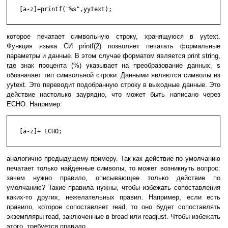
   [a-z]+printf("%s",yytext);

которое печатает символьную строку, хранящуюся в yytext.
Функция языка СИ printf(2) позволяет печатать формальные
параметры и данные. В этом случае форматом является print string,
где знак процента (%) указывает на преобразование данных, s
обозначает тип символьной строки. Данными являются символы из
yytext. Это переводит подобранную строку в выходные данные. Это
действие настолько заурядно, что может быть написано через
ECHO. Например:
   [a-z]+ ECHO;

аналогично предыдущему примеру. Так как действие по умолчанию
печатает только найденные символы, то может возникнуть вопрос:
зачем нужно правило, описывающее только действие по
умолчанию? Такие правила нужны, чтобы избежать сопоставления
каких-то других, нежелательных правил. Например, если есть
правило, которое сопоставляет read, то оно будет сопоставлять
экземпляры read, заключенные в bread или readjust. Чтобы избежать
этого, требуется правило