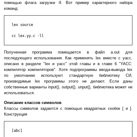
помощью флага загрузки -ll. Вот пример характерного набора
команд:
   lex source

   cc lex.yy.c -ll

Полученная программа помещается в файл a.out для
последующего использования. Как применять lex вместе с yacc,
описано в разделе "lex и yacc" этой главы и в главе 6 "YACC:
компилятор компиляторов". Хотя подпрограммы ввода-вывода lex
по умолчанию используют стандартную библиотеку СИ,
производимые lex программы этого не делают. Если даны
собственные варианты input(), output(), unput(), библиотека может не
использоваться.
Описание классов символов
Классы символов задаются с помощью квадратных скобок [ и ].
Конструкция
   [abc]
