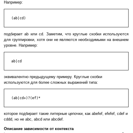
Например:
   (ab|cd)

подбирает ab или cd. Заметим, что круглые скобки используются
для группировки, хотя они не являются необходимыми на внешнем
уровне. Например:
   ab|cd

эквивалентно предыдущему примеру. Круглые скобки
используются для более сложных выражений типа:
   (ab|cd+)?(ef)*

которое подбирает такие литерные цепочки, как abefef, efefef, cdef и
cddd, но не abc, abcd или abcdef.
Описание зависимости от контекста