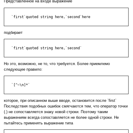
Представленное на входе выражение
   `first`quoted string here,`second`here

подбирает
   `first`quoted string here,`second`

Но это, возможно, не то, что требуется. Более приемлемо
следующее правило:
   `[^~\n]*`

которое, при описанном выше вводе, остановится после `first`
Последствия подобных ошибок смягчаются тем, что оператор точки
(.) не сопоставляется знаку новой строки. Поэтому таким
выражениям всегда сопоставляется не более одной строки. Не
пытайтесь применять выражение типа