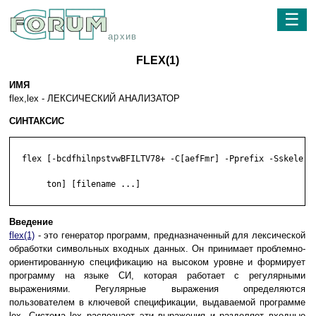
☰
архив
FLEX(1)
ИМЯ
flex,lex - ЛЕКСИЧЕСКИЙ АНАЛИЗАТОР
СИНТАКСИС
  flex [-bcdfhilnpstvwBFILTV78+ -C[aefFmr] -Pprefix -Sskele-

       ton] [filename ...]

Введение
flex(1)
- это генератор программ, предназначенный для лексической
обработки символьных входных данных. Он принимает проблемно-
ориентированную спецификацию на высоком уровне и формирует
программу на языке СИ, которая работает с регулярными
выражениями. Регулярные выражения определяются
пользователем в ключевой спецификации, выдаваемой программе
lex. Система lex распознает эти выражения и разделяет входные