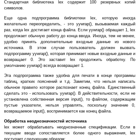
Стандартная библиотека lex содержит 100 резервных копий
символов.
Еще одна подпрограмма библиотеки lex, которую иногда
желательно переопределить, - это yywrap(), вызываемая каждый
раз, когда lex достигает конца файла. Если yywrap() обращает 1, lex
продолжает обычную работу до конца ввода. Иногда, тем не менее,
удобно принять дополнительные входные данные из нового
источника. В этом случае пользователь должен вызвать
подпрограмму yywrap(), которая принимает новые входные данные и
возвращает 0. Это заставит lex продолжить обработку. По
умолчанию yywrap() всегда возвращает 1.
Эта подпрограмма также удобна для печати в конце программы
таблиц, кратких пояснений и т.д. Заметим, что нельзя написать
обычное правило которое распознает конец файла. Единственный
сделать это - использовать yywrap(). В действительности, если не
установлена собственная версия input(), то файлом, содержащим
пустые указатели, нельзя управлять, поскольку значение 0,
возвращаемое input(), воспринимается как конец файла.
Обработка неоднозначностей источника
lex может обрабатывать неоднозначные спецификации. Если в
текущем вводе сопоставляется более одного выражения, lex
поступает следующим образом: