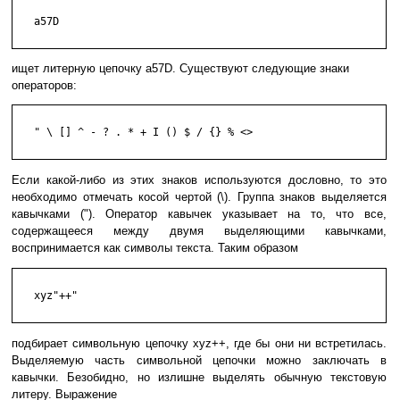
   a57D

ищет литерную цепочку a57D. Существуют следующие знаки
операторов:
   " \ [] ^ - ? . * + I () $ / {} % <>

Если какой-либо из этих знаков используются дословно, то это
необходимо отмечать косой чертой (\). Группа знаков выделяется
кавычками ("). Оператор кавычек указывает на то, что все,
содержащееся между двумя выделяющими кавычками,
воспринимается как символы текста. Таким образом
   xyz"++"

подбирает символьную цепочку xyz++, где бы они ни встретилась.
Выделяемую часть символьной цепочки можно заключать в
кавычки. Безобидно, но излишне выделять обычную текстовую
литеру. Выражение