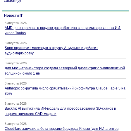
custom(8)
Новости IT
8 августа 2026
AMD договорилась о покупке разработчика специализированных ИИ-
чипов Taalas
8 августа 2026
Suno ограничит массовую выгрузку AI-музыки и добавит
аудиомаркировку
8 августа 2026
Для MoS₂-транзистора создали затворный диэлектрик с эквивалентной
толщиной около 1 нм
8 августа 2026
Anthropic сократила число срабатываний биофильтра Claude Fable 5 на
85%
8 августа 2026
Backflip AI выпустила ИИ-модель для преобразования 3D-сканов в
параметрические CAD-модели
8 августа 2026
Cloudflare запустила бета-версию браузера Kitesurf для ИИ-агентов