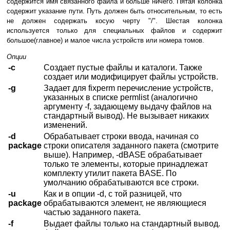
содержится имя связанного файла и больше ничего. Пятая колонка
содержит указание пути. Путь должен быть относительным, то есть
не должен содержать косую черту "/". Шестая колонка
используется только для специальных файлов и содержит
большое(главное) и малое числа устройств или номера томов.
Опции
-c
Создает пустые файлы и каталоги. Также
создает или модифицирует файлы устройств.
-g
Задает для fixperm перечисление устройств,
указанных в списке permlist (аналогично
аргументу -f, задающему выдачу файлов на
стандартный вывод). Не вызывает никаких
изменений.
-d
Обрабатывает строки ввода, начиная со
package
строки описателя заданного пакета (смотрите
выше). Например, -dBASE обрабатывает
только те элементы, которые принадлежат
комплекту утилит пакета BASE. По
умолчанию обрабатываются все строки.
-u
Как и в опции -d, с той разницей, что
package
обрабатываются элемент, не являющиеся
частью заданного пакета.
-f
Выдает файлы только на стандартный вывод.