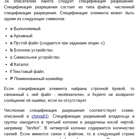
За описателем пакета следует спецификация разрешения.
Спецификация разрешения состоит из типа файла, численной
спецификации разрешения. Спецификация элемента может быть
одним из следующих символов:
x
Выполняемый.
a
Архивный.
e
Пустой файл (создается при заданаии опции -c).
b
Блочное устройство.
c
Символьное устройство.
d
Каталог.
f
Текстовый файл.
P
Поименованный конвейер.
Если спецификация элемента набрана строчной буквой, то
связанный с ней файл - необязателен, и fixperm не возвратит
сообщение об ошибке, если он отсутствует.
Численная спецификация разрешения соответствует схеме,
описанной в
chmod(1)
. Спецификации разрешений владельца и
группы находится в третьей колонке и разделены косой чертой,
например: "bin/bin". В четвертой колонке содержится количество
связей. Если имеются связи с файлом, то в следующей строке