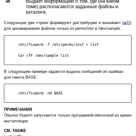
-w
Выдает информацию о том, где (на каком
томе) располагаются заданные файлы и
каталоги.
Следующие две строки формируют дистрибуцию и вызывают
tar(1)
для архивирования файлов только из perms/inst в /dev/sample:
      /etc/fixperm -f /etc/perms/inst > list

      tar cfF /dev/sample list

В следующем примере задается выдача сообщений об ошибках
для пакета BASE:
      /etc/fixperm -nd BASE

ПРИМЕЧАНИЯ
Обычно fixperm запускается только программой-оболочкой во время
инсталляции.
СМ. ТАКЖЕ