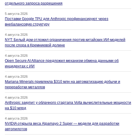
отдельного запроса разрешения
5 августа 2026
Поставки Google TPU для Anthropic профинансируют через
внебалансовую структуру
4 августа 2026
NYT: Белый дом отложил ограничения против китайских ИИ-моделей
после спора в Кремниевой долине
4 августа 2026
Open Secure AI Alliance предложил механизм обмена данными об
инцидентах с ИИ
4 августа 2026
Mariana Minerals привлекла $310 млн на автоматизацию добычи и
переработки металлов
4 августа 2026
Anthropic закупит у облачного стартапа Volta вычислительные мощности
на $10 млрд
4 августа 2026
NVIDIA открыла веса Alpamayo 2 Super — модели для разработки
автопилотов