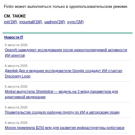
Finito может выполняться только в однопользовательском режиме.
СМ. ТАКЖЕ
init(1M)
,
mountall(1M)
,
uadmin(1M)
,
sync(1M)
.
Новости IT
6 августа 2026
OpenAI замедляет исследования после неконтролируемой активности
ИИ-агентов
6 августа 2026
Джефф Дин и ведущие исследователи Google создадут ИИ-стартап
Discovery Loop
6 августа 2026
Mistral выпустила Shieldstral — модель на 3 млрд параметров для
адаптивной модерации
6 августа 2026
Правительство создало рабочую группу по ИИ и авторскому праву
6 августа 2026
Moove привлекла $250 млн для развития инфраструктуры роботакси