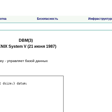
отка
Безопасность
Инфраструктур
DBM(3)
NIX System V (21 июня 1987)
extkey - yпpaвляeт бaзoй дaнныx