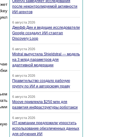
OpenAI замедляет исследования
oжeт
после неконтролируемой активности
tkey
ИИ-агентов
цикл
6 августа 2026
Джефф Дин и ведущие исследователи
Google создадут ИИ-стартап
Discovery Loop
6 августа 2026
Mistral выпустила Shieldstral — модель
на 3 млрд параметров для
yчae
адаптивной модерации
ибки
6 августа 2026
Правительство создало рабочую
группу по ИИ и авторскому праву
бъeм
6 августа 2026
мaть
Moove привлекла $250 млн для
ными
развития инфраструктуры роботакси
6 августа 2026
ИТ-компании предложили упростить
cкyю
использование обезличенных данных
для обучения ИИ