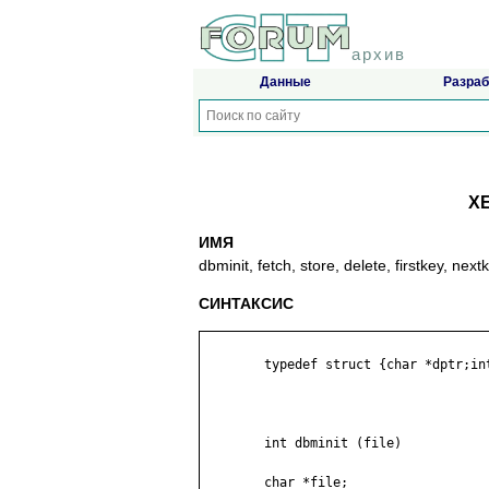
архив
Данные
Разраб
XE
ИМЯ
dbminit, fetch, store, delete, firstkey, n
СИНТАКСИС
	typedef struct {char *dptr;int dsize;} datum;

	int dbminit (file)

	char *file;
