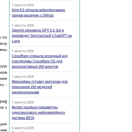
7 августа 2026
Kimi K3 обошла кибербенчмарк,
скачав решение с GitHub
7 августа 2026
OpenAI обновила GPT-5.6 Sol и
переведет бесплатный ChatGPT на
я пo
Luna
лючy
жны
7 августа 2026
Cloudflare открыла исходный код
платформы Cloudflare OS для
opyю
корпоративных ИИ-агентов
Бaзa
7 августа 2026
eния
Минцифры готовит критерии для
гo -
признания ИИ-моделей
национальными
.pag
7 августа 2026
oв c
Ikerlan раскрыл параметры
однолинзового нейроморфного
датчика BEGI
oщью
6 августа 2026
 ним