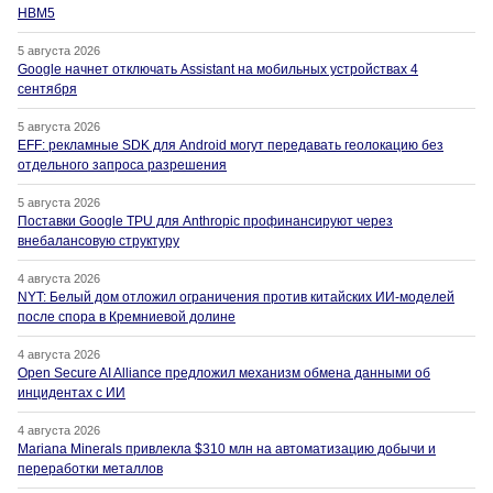
HBM5
5 августа 2026
Google начнет отключать Assistant на мобильных устройствах 4
сентября
5 августа 2026
EFF: рекламные SDK для Android могут передавать геолокацию без
отдельного запроса разрешения
5 августа 2026
Поставки Google TPU для Anthropic профинансируют через
внебалансовую структуру
4 августа 2026
NYT: Белый дом отложил ограничения против китайских ИИ-моделей
после спора в Кремниевой долине
4 августа 2026
Open Secure AI Alliance предложил механизм обмена данными об
инцидентах с ИИ
4 августа 2026
Mariana Minerals привлекла $310 млн на автоматизацию добычи и
переработки металлов