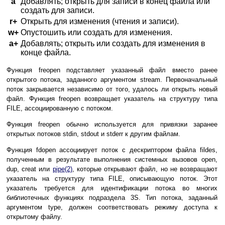
a
Добавлять; открыть для записи в конец файла или
создать для записи.
r+
Открыть для изменения (чтения и записи).
w+
Опустошить или создать для изменения.
a+
Добавлять; открыть или создать для изменения в
конце файла.
Функция freopen подставляет указанный файл вместо ранее
открытого потока, заданного аргументом stream. Первоначальный
поток закрывается независимо от того, удалось ли открыть новый
файл. Функция freopen возвращает указатель на структуру типа
FILE, ассоциированную с потоком.
Функция freopen обычно используется для привязки заранее
открытых потоков stdin, stdout и stderr к другим файлам.
Функция fdopen ассоциирует поток с дескриптором файла fildes,
полученным в результате выполнения системных вызовов open,
dup, creat или
pipe(2)
, которые открывают файл, но не возвращают
указатель на структуру типа FILE, описывающую поток. Этот
указатель требуется для идентификации потока во многих
библиотечных функциях подраздела 3S. Тип потока, заданный
аргументом type, должен соответствовать режиму доступа к
открытому файлу.