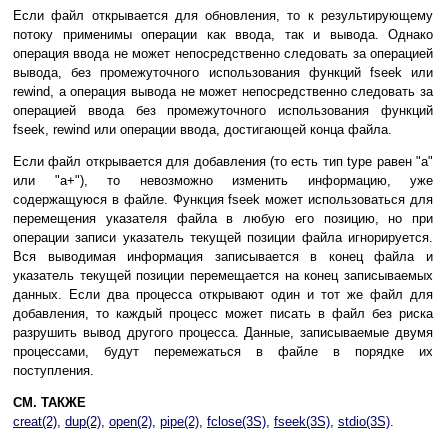
Если файл открывается для обновления, то к результирующему
потоку применимы операции как ввода, так и вывода. Однако
операция ввода не может непосредственно следовать за операцией
вывода, без промежуточного использования функций fseek или
rewind, а операция вывода не может непосредственно следовать за
операцией ввода без промежуточного использования функций
fseek, rewind или операции ввода, достигающей конца файла.
Если файл открывается для добавления (то есть тип type равен "a"
или "a+"), то невозможно изменить информацию, уже
содержащуюся в файле. Функция fseek может использоваться для
перемещения указателя файла в любую его позицию, но при
операции записи указатель текущей позиции файла игнорируется.
Вся выводимая информация записывается в конец файла и
указатель текущей позиции перемещается на конец записываемых
данных. Если два процесса открывают один и тот же файл для
добавления, то каждый процесс может писать в файл без риска
разрушить вывод другого процесса. Данные, записываемые двумя
процессами, будут перемежаться в файле в порядке их
поступления.
СМ. ТАКЖЕ
creat(2)
,
dup(2)
,
open(2)
,
pipe(2)
,
fclose(3S)
,
fseek(3S)
,
stdio(3S)
.