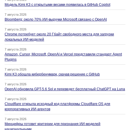
Модель Kimi K3 с открытыми весами появилась в GitHub Copilot
7 августа 2026
Bloomberg: около 70% ИИ-выручки Microsoft связано с OpenAI
7 августа 2026
Chrome потребует около 20 Гбайт свободного места для загрузки
локальных ИИ-моделей
7 августа 2026
Amazon, Cursor, Microsoft, OpenAI и Vercel представили стандарт Agent
Plugins
7 августа 2026
Kimi K3 обошла кибербенчмарк, скачав решение с GitHub
7 августа 2026
OpenAI обновила GPT-5.6 Sol и переведет бесплатный ChatGPT на Luna
7 августа 2026
Cloudflare открыла исходный код платформы Cloudflare OS для
корпоративных ИИ-агентов
7 августа 2026
Минцифры готовит критерии для признания ИИ-моделей
национальными