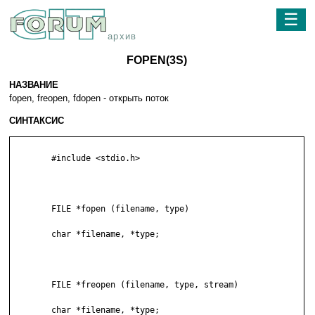
☰
архив
FOPEN(3S)
НАЗВАНИЕ
fopen, freopen, fdopen - открыть поток
СИНТАКСИС
	#include <stdio.h>

	FILE *fopen (filename, type)

	char *filename, *type;

	FILE *freopen (filename, type, stream)

	char *filename, *type;
