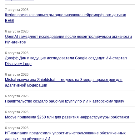
7 августа 2026
Ikerlan раскрыл параметры однолинзового нейроморфного датчика
BEGI
6 августа 2026
OpenAI замедляет исследования после неконтролируемой активности
ИИ-агентов
6 августа 2026
Джефф Дин и ведущие исследователи Google создадут ИИ-стартап
Discovery Loop
6 августа 2026
Mistral выпустила Shieldstral — модель на 3 млрд параметров для
адаптивной модерации
6 августа 2026
Правительство создало рабочую группу по ИИ и авторскому праву
6 августа 2026
Moove привлекла $250 млн для развития инфраструктуры роботакси
6 августа 2026
ИТ-компании предложили упростить использование обезличенных
данных для обучения ИИ