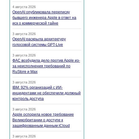
4 августа 2026
OpenAI опубликовала переписку
бывшего инженера Apple в ответ на
иск о коммерческой тайне
3 августа 2026
OpenAI раскрыла архитектуру
голосовой системы GPT-Live
3 августа 2026
ФАС возбудила дело против Apple из-
за неисполнения требований по
RuStore и Max
3 августа 2026
IBM: 92% организаций с ИИ-
инцидентами не обеспечили должный
контроль доступа
3 августа 2026
Apple оспорила новое требование
Великобритании о доступе к
зашифрованным данным iCloud
3 августа 2026