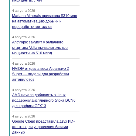
инцидентах с ИИ
4 августа 2026
Mariana Minerals привлекла $310 млн
на автоматизацию добычи и
переработки металлов
4 августа 2026
Anthropic закупит у облачного
стартапа Volta вычислительные
мощности на $10 млрд
4 августа 2026
NVIDIA открыла веса Alpamayo 2
Super — модели для разработки
автопилотов
4 августа 2026
AMD начала добавлять в Linux
поддержку дисплейного блока DCN6
для графики GFX13
4 августа 2026
Google Cloud представила двух ИИ-
агентов для управления базами
данных