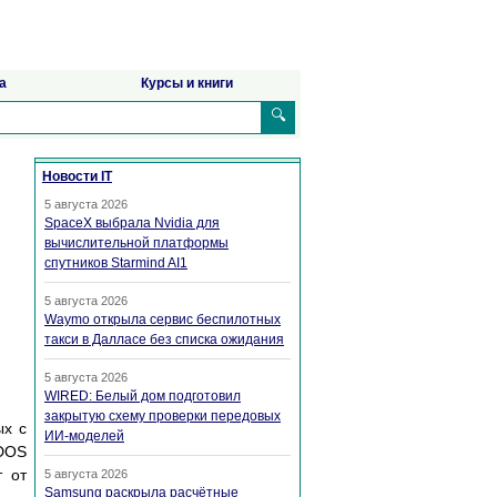
а
Курсы и книги
🔍
Новости IT
5 августа 2026
SpaceX выбрала Nvidia для
вычислительной платформы
спутников Starmind AI1
5 августа 2026
Waymo открыла сервис беспилотных
такси в Далласе без списка ожидания
5 августа 2026
WIRED: Белый дом подготовил
закрытую схему проверки передовых
ых с
ИИ-моделей
SDOS
т от
5 августа 2026
Samsung раскрыла расчётные