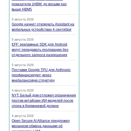
показатели zHBM: до восьми раз
выше HBM5
5 августа 2026
Google начнет отключать Assistant на
мобильных устройствах 4 сентября
5 августа 2026
EFF: рекламные SDK для Android
могут передавать геолокацию без
отдельного запроса разрешения
5 августа 2026
Поставки Google TPU для Anthropic
профинансируют через
внебалансовую структуру
4 августа 2026
NYT: Белый дом отложил ограничения
против китайских ИИ-моделей после
спора в Кремниевой долине
4 августа 2026
Open Secure AI Alliance предложил
механизм обмена данными об