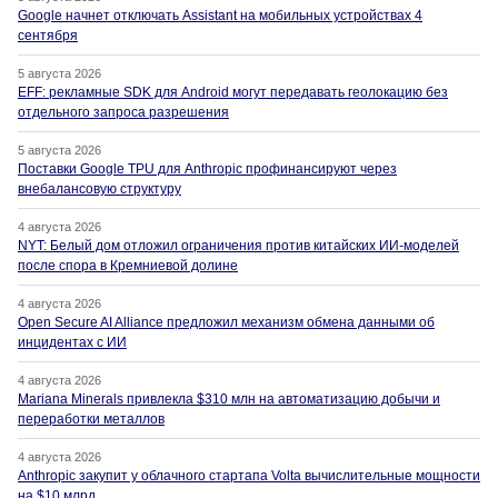
Google начнет отключать Assistant на мобильных устройствах 4
сентября
5 августа 2026
EFF: рекламные SDK для Android могут передавать геолокацию без
отдельного запроса разрешения
5 августа 2026
Поставки Google TPU для Anthropic профинансируют через
внебалансовую структуру
4 августа 2026
NYT: Белый дом отложил ограничения против китайских ИИ-моделей
после спора в Кремниевой долине
4 августа 2026
Open Secure AI Alliance предложил механизм обмена данными об
инцидентах с ИИ
4 августа 2026
Mariana Minerals привлекла $310 млн на автоматизацию добычи и
переработки металлов
4 августа 2026
Anthropic закупит у облачного стартапа Volta вычислительные мощности
на $10 млрд