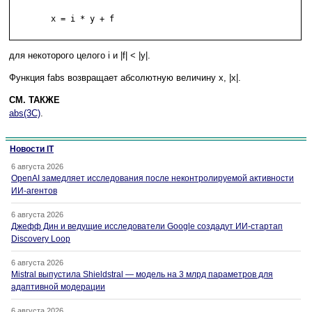
	x = i * y + f

для некоторого целого i и |f| < |y|.
Функция fabs возвращает абсолютную величину x, |x|.
СМ. ТАКЖЕ
abs(3C)
.
Новости IT
6 августа 2026
OpenAI замедляет исследования после неконтролируемой активности
ИИ-агентов
6 августа 2026
Джефф Дин и ведущие исследователи Google создадут ИИ-стартап
Discovery Loop
6 августа 2026
Mistral выпустила Shieldstral — модель на 3 млрд параметров для
адаптивной модерации
6 августа 2026