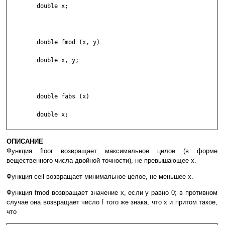
	double x;

	double fmod (x, y)

	double x, y;

	double fabs (x)

	double x;

ОПИСАНИЕ
Функция floor возвращает максимальное целое (в форме
вещественного числа двойной точности), не превышающее x.
Функция ceil возвращает минимальное целое, не меньшее x.
Функция fmod возвращает значение x, если y равно 0; в противном
случае она возвращает число f того же знака, что x и притом такое,
что