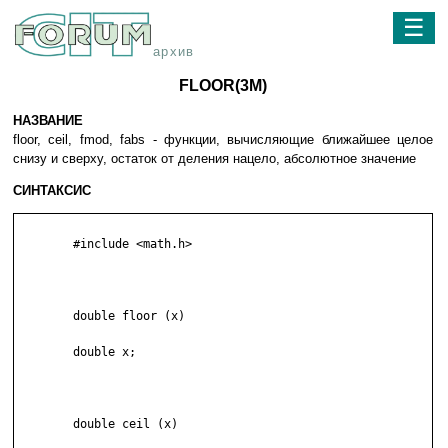
☰
архив
FLOOR(3M)
НАЗВАНИЕ
floor, ceil, fmod, fabs - функции, вычисляющие ближайшее целое
снизу и сверху, остаток от деления нацело, абсолютное значение
СИНТАКСИС
	#include <math.h>

	double floor (x)

	double x;

	double ceil (x)
