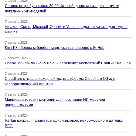
7 августа 2026
Chrome потребует около 20 Гбайт свободного места для загрузки
локальных ИИ-моделей
7 августа 2026
Amazon, Cursor, Microsoft, OpenAI и Vercel представили стандарт Agent
Plugins
7 августа 2026
Kimi K3 обошла кибербенчмарк, скачав решение с GitHub
7 августа 2026
OpenAI обновила GPT-5.6 Sol и переведет бесплатный ChatGPT на Luna
7 августа 2026
Cloudflare открыла исходный код платформы Cloudflare OS для
корпоративных ИИ-агентов
7 августа 2026
Минцифры готовит критерии для признания ИИ-моделей
национальными
7 августа 2026
Ikerlan раскрыл параметры однолинзового нейроморфного датчика
BEGI