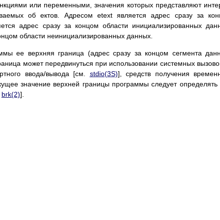
нкциями или переменными, значения которых представляют инте
ваемых об ектов. Адресом etext является адрес сразу за ко
яется адрес сразу за концом области инициализированных дан
концом области неинициализированных данных.
мы ее верхняя граница (адрес сразу за концом сегмента дан
граница может передвинуться при использовании системных вызово
артного ввода/вывода [см.
stdio(3S)
], средств получения времен
текущее значение верхней границы программы следует определять
.
brk(2)
].