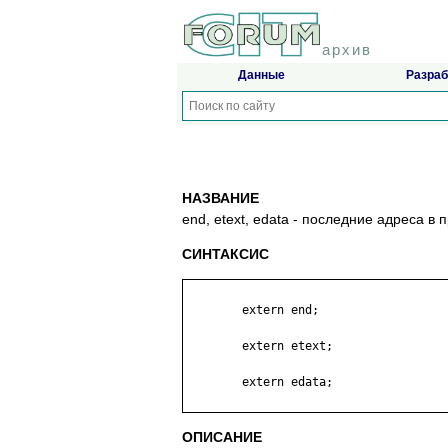
архив
Данные
Разраб
НАЗВАНИЕ
end, etext, edata - последние адреса в
СИНТАКСИС
	extern end;

	extern etext;

	extern edata;

ОПИСАНИЕ