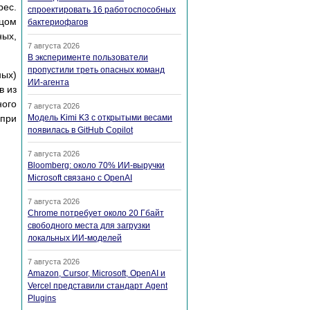
рес.
спроектировать 16 работоспособных
нцом
бактериофагов
ных,
7 августа 2026
В эксперименте пользователи
пропустили треть опасных команд
ных)
ИИ-агента
в из
ного
7 августа 2026
 при
Модель Kimi K3 с открытыми весами
появилась в GitHub Copilot
7 августа 2026
Bloomberg: около 70% ИИ-выручки
Microsoft связано с OpenAI
7 августа 2026
Chrome потребует около 20 Гбайт
свободного места для загрузки
локальных ИИ-моделей
7 августа 2026
Amazon, Cursor, Microsoft, OpenAI и
Vercel представили стандарт Agent
Plugins