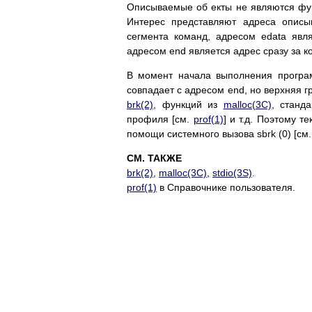
Описываемые об екты не являются фу
Интерес представляют адреса описы
сегмента команд, адресом edata явл
адресом end является адрес сразу за 
В момент начала выполнения програм
совпадает с адресом end, но верхняя 
brk(2)
, функций из
malloc(3C)
, станд
профиля [см.
prof(1)
] и т.д. Поэтому 
помощи системного вызова sbrk (0) [см
СМ. ТАКЖЕ
brk(2)
,
malloc(3C)
,
stdio(3S)
.
prof(1)
в Справочнике пользователя.