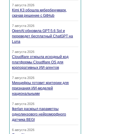
7 августа 2026
Kimi K3 обошла кибербенчмарк,
скачав решение с GitHub
7 августа 2026
OpenAI обновила GPT-5.6 Sol и
переведет бесплатный ChatGPT на
Luna
7 августа 2026
Cloudflare открыла исходный код
платформы Cloudflare OS для
корпоративных ИИ-агентов
7 августа 2026
Минцифры готовит критерии для
признания ИИ-моделей
национальными
7 августа 2026
Ikerlan раскрыл параметры
однолинзового нейроморфного
датчика BEGI
6 августа 2026