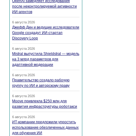
OpenAI замедляет исследования
после неконтролируемой активности
ИИ-агентов
6 августа 2026
Джефф Дин и ведущие исследователи
Google создадут ИИ-стартап
Discovery Loop
6 августа 2026
Mistral выпустила Shieldstral — модель
на 3 млрд параметров для
адаптивной модерации
6 августа 2026
Правительство создало рабочую
группу по ИИ и авторскому праву
6 августа 2026
Moove привлекла $250 млн для
развития инфраструктуры роботакси
6 августа 2026
ИТ-компании предложили упростить
использование обезличенных данных
для обучения ИИ