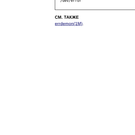
  /dev/error

СМ. ТАКЖЕ
errdemon(1M)
.