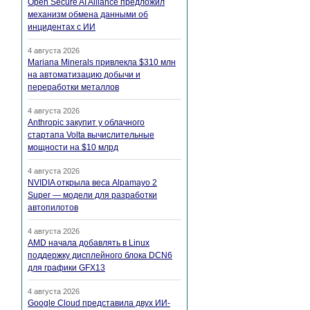
Open Secure AI Alliance предложил
механизм обмена данными об
инцидентах с ИИ
4 августа 2026
Mariana Minerals привлекла $310 млн
на автоматизацию добычи и
переработки металлов
4 августа 2026
Anthropic закупит у облачного
стартапа Volta вычислительные
мощности на $10 млрд
4 августа 2026
NVIDIA открыла веса Alpamayo 2
Super — модели для разработки
автопилотов
4 августа 2026
AMD начала добавлять в Linux
поддержку дисплейного блока DCN6
для графики GFX13
4 августа 2026
Google Cloud представила двух ИИ-