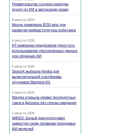
Правительство создало рабочую
группу по ИИ и авторскому праву
6 августа 2026
Moove привлекла $250 млн для
развития инфраструктуры роботакси
6 августа 2026
ИТ-компании предложили упростить
использование обезличенных данных
для обучения ИИ
5 августа 2026
SpaceX выбрала Nvidia для
вычислительной платформы
спутников Starmind AI1
5 августа 2026
Waymo открыла сервис беспилотных
такси в Далласе без списка ожидания
5 августа 2026
WIRED: Белый дом подготовил
закрытую схему проверки передовых
ИИ-моделей