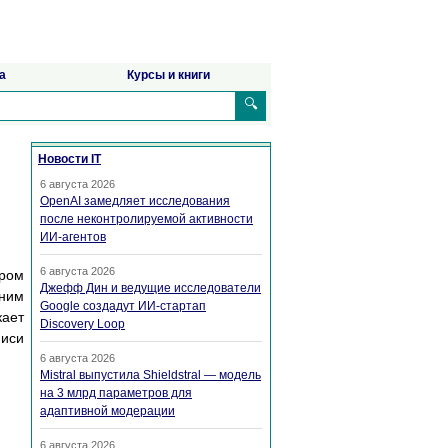
а
Курсы и книги
🔍
Новости IT
6 августа 2026
OpenAI замедляет исследования
после неконтролируемой активности
ИИ-агентов
6 августа 2026
ором
Джефф Дин и ведущие исследователи
дним
Google создадут ИИ-стартап
кает
Discovery Loop
писи
6 августа 2026
Mistral выпустила Shieldstral — модель
на 3 млрд параметров для
адаптивной модерации
6 августа 2026