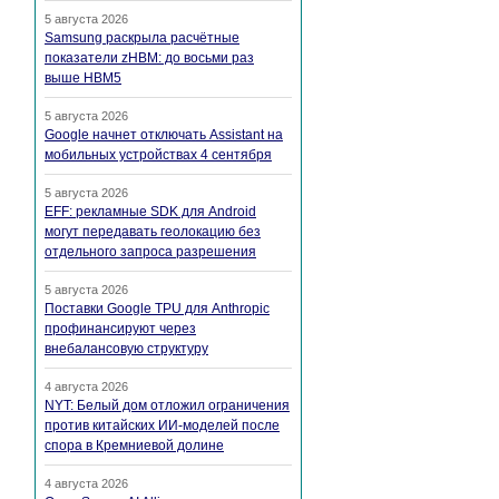
5 августа 2026
Samsung раскрыла расчётные
показатели zHBM: до восьми раз
выше HBM5
5 августа 2026
Google начнет отключать Assistant на
мобильных устройствах 4 сентября
5 августа 2026
EFF: рекламные SDK для Android
могут передавать геолокацию без
отдельного запроса разрешения
5 августа 2026
Поставки Google TPU для Anthropic
профинансируют через
внебалансовую структуру
4 августа 2026
NYT: Белый дом отложил ограничения
против китайских ИИ-моделей после
спора в Кремниевой долине
4 августа 2026