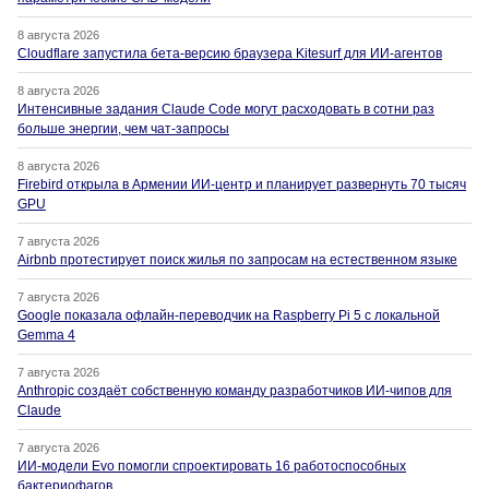
8 августа 2026
Cloudflare запустила бета-версию браузера Kitesurf для ИИ-агентов
8 августа 2026
Интенсивные задания Claude Code могут расходовать в сотни раз
больше энергии, чем чат-запросы
8 августа 2026
Firebird открыла в Армении ИИ-центр и планирует развернуть 70 тысяч
GPU
7 августа 2026
Airbnb протестирует поиск жилья по запросам на естественном языке
7 августа 2026
Google показала офлайн-переводчик на Raspberry Pi 5 с локальной
Gemma 4
7 августа 2026
Anthropic создаёт собственную команду разработчиков ИИ-чипов для
Claude
7 августа 2026
ИИ-модели Evo помогли спроектировать 16 работоспособных
бактериофагов