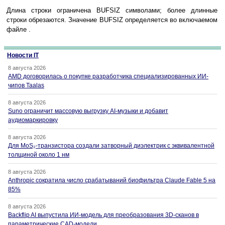
Длина строки ограничена BUFSIZ символами; более длинные
строки обрезаются. Значение BUFSIZ определяется во включаемом
файле
.
Новости IT
8 августа 2026
AMD договорилась о покупке разработчика специализированных ИИ-
чипов Taalas
8 августа 2026
Suno ограничит массовую выгрузку AI-музыки и добавит
аудиомаркировку
8 августа 2026
Для MoS₂-транзистора создали затворный диэлектрик с эквивалентной
толщиной около 1 нм
8 августа 2026
Anthropic сократила число срабатываний биофильтра Claude Fable 5 на
85%
8 августа 2026
Backflip AI выпустила ИИ-модель для преобразования 3D-сканов в
параметрические CAD-модели