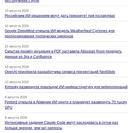
без обучения с нуля
10 августа 2026
Российским ИИ-решениям могут дать приоритет при госзакупках
10 августа 2026
Google DeepMind открыла ИИ-модель WeatherNext Cyclones для
прогнозирования тропических циклонов
10 августа 2026
Скрытая промпт-инъекция в PDF заставила Atlassian Rovo передать
данные из Jira и Confluence
10 августа 2026
OpenAI приобрела разработчика сервиса презентаций NextSlide
10 августа 2026
Kimsuky развернула локальную ИИ-инфраструктуру для киберопераций
8 августа 2026
Firebird открыла в Армении ИИ-центр и планирует развернуть 70 тысяч
GPU
8 августа 2026
Интенсивные задания Claude Code могут расходовать в сотни раз
больше энергии, чем чат-запросы