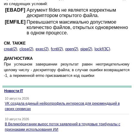
из следующих условий:
[EBADF]
Аргумент fildes не является корректным
дескриптором открытого файла.
[EMFILE]
Превышается максимально допустимое
количество файлов, открытых одновременно
в одном процессе.
СМ. ТАКЖЕ
creat(2)
,
close(2)
,
exec(2)
,
fcntl(2)
,
open(2)
,
pipe(2)
,
lockf(3C)
.
ДИАГНОСТИКА
При успешном завершении результат равен неотрицательному
целому числу - дескриптору файла; в случае ошибки возвращается
-1, а переменной errno присваивается код ошибки
Новости IT
10 августа 2026
VK создала единый нейропрофиль интересов для рекомендаций в
своих сервисах
10 августа 2026
В Великобритании вырос поток заявлений в трудовые трибуналы с
признаками использования ИИ