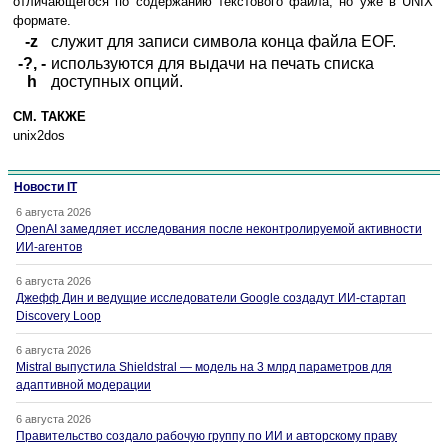
отличающегося по содержанию текстового файла, но уже в UNIX
формате.
-z
служит для записи символа конца файла EOF.
-?, -
используются для выдачи на печать списка
h
доступных опций.
СМ. ТАКЖЕ
unix2dos
Новости IT
6 августа 2026
OpenAI замедляет исследования после неконтролируемой активности
ИИ-агентов
6 августа 2026
Джефф Дин и ведущие исследователи Google создадут ИИ-стартап
Discovery Loop
6 августа 2026
Mistral выпустила Shieldstral — модель на 3 млрд параметров для
адаптивной модерации
6 августа 2026
Правительство создало рабочую группу по ИИ и авторскому праву