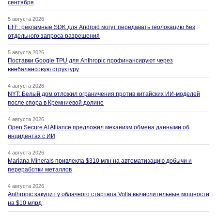
сентября
5 августа 2026
EFF: рекламные SDK для Android могут передавать геолокацию без
отдельного запроса разрешения
5 августа 2026
Поставки Google TPU для Anthropic профинансируют через
внебалансовую структуру
4 августа 2026
NYT: Белый дом отложил ограничения против китайских ИИ-моделей
после спора в Кремниевой долине
4 августа 2026
Open Secure AI Alliance предложил механизм обмена данными об
инцидентах с ИИ
4 августа 2026
Mariana Minerals привлекла $310 млн на автоматизацию добычи и
переработки металлов
4 августа 2026
Anthropic закупит у облачного стартапа Volta вычислительные мощности
на $10 млрд