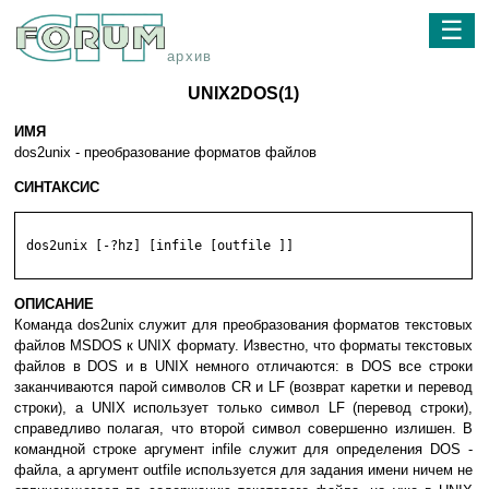
☰
архив
UNIX2DOS(1)
ИМЯ
dos2unix - преобразование форматов файлов
СИНТАКСИС
 dos2unix [-?hz] [infile [outfile ]]

ОПИСАНИЕ
Команда dos2unix служит для преобразования форматов текстовых
файлов MSDOS к UNIX формату. Известно, что форматы текстовых
файлов в DOS и в UNIX немного отличаются: в DOS все строки
заканчиваются парой символов CR и LF (возврат каретки и перевод
строки), а UNIX использует только символ LF (перевод строки),
справедливо полагая, что второй символ совершенно излишен. В
командной строке аргумент infile служит для определения DOS -
файла, а аргумент outfile используется для задания имени ничем не