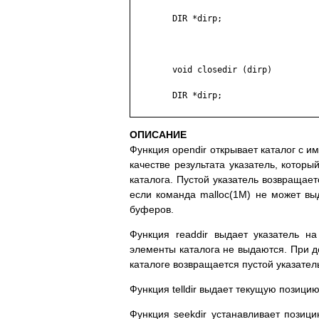
	DIR *dirp;

	void closedir (dirp)

	DIR *dirp;

ОПИСАНИЕ
Функция opendir открывает каталог с им
качестве результата указатель, котор
каталога. Пустой указатель возвращает
если команда malloc(1M) не может вы
буферов.
Функция readdir выдает указатель н
элементы каталога не выдаются. При д
каталоге возвращается пустой указател
Функция telldir выдает текущую позицию
Функция seekdir устанавливает позиц