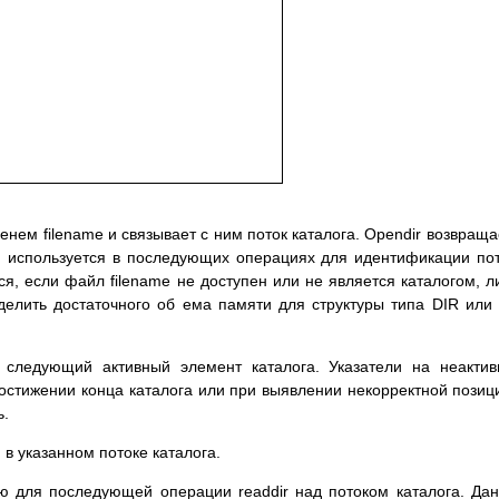
енем filename и связывает с ним поток каталога. Opendir возвраща
ый используется в последующих операциях для идентификации по
ся, если файл filename не доступен или не является каталогом, л
делить достаточного об ема памяти для структуры типа DIR или
а следующий активный элемент каталога. Указатели на неакти
остижении конца каталога или при выявлении некорректной позиц
ь.
 в указанном потоке каталога.
ию для последующей операции readdir над потоком каталога. Да