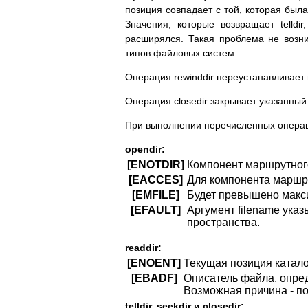
позиция совпадает с той, которая была
Значения, которые возвращает telldi
расширялся. Такая проблема не возни
типов файловых систем.
Операция rewinddir переустанавливает 
Операция closedir закрывает указанный 
При выполнении перечисленных операц
opendir:
[ENOTDIR]
Компонент маршрутного
[EACCES]
Для компонента маршрут
[EMFILE]
Будет превышено макс
[EFAULT]
Аргумент filename ука
пространства.
readdir:
[ENOENT]
Текущая позиция катало
[EBADF]
Описатель файла, опред
Возможная причина - по
telldir, seekdir и closedir: