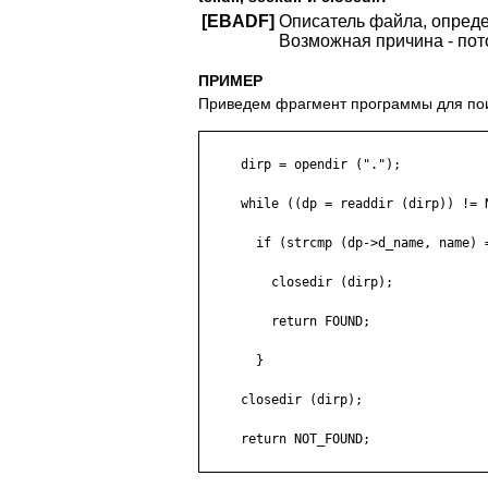
[EBADF]
Описатель файла, опреде
Возможная причина - пото
ПРИМЕР
Приведем фрагмент программы для пои
     dirp = opendir (".");

     while ((dp = readdir (dirp)) != N
       if (strcmp (dp->d_name, name) =
         closedir (dirp);

         return FOUND;

       }

     closedir (dirp);

     return NOT_FOUND;
