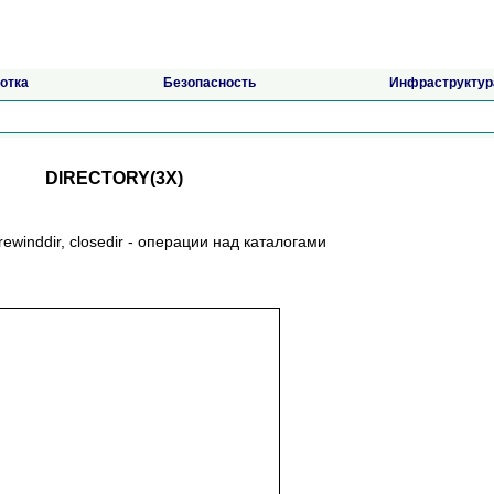
отка
Безопасность
Инфраструктур
DIRECTORY(3X)
ir, rewinddir, closedir - операции над каталогами