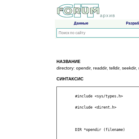
архив
Данные
Разраб
НАЗВАНИЕ
directory: opendir, readdir, telldir, seekd
СИНТАКСИС
	#include <sys/types.h>

	#include <dirent.h>

	DIR *opendir (filename)
