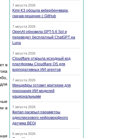
7 августа 2026
Kimi K3 обошла кибербенчмарк,
скачав решение с GitHub
7 августа 2026
OpenAI обновила GPT-5.6 Sol и
переведет бесплатный ChatGPT на
Luna
7 августа 2026
Cloudflare открыла исходный код
платформы Cloudflare OS для
ет в
корпоративных ИИ-агентов
тока
ибо,
7 августа 2026
 для
Минцифры готовит критерии для
признания ИИ-моделей
национальными
вные
7 августа 2026
ии в
Ikerlan раскрыл параметры
однолинзового нейроморфного
датчика BEGI
6 августа 2026
нная