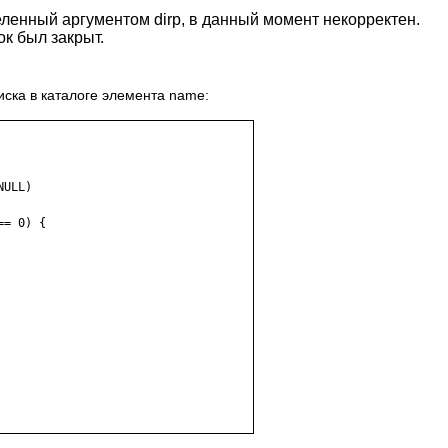
ленный аргументом dirp, в данный момент некорректен.
к был закрыт.
ска в каталоге элемента name:
ULL)

= 0) {
