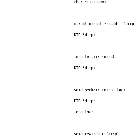
	char *filename;

	struct dirent *readdir (dirp)

	DIR *dirp;

	long telldir (dirp)

	DIR *dirp;

	void seekdir (dirp, loc)

	DIR *dirp;

	long loc;

	void rewinddir (dirp)
