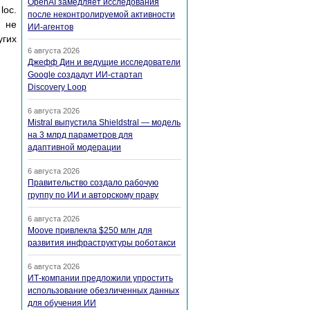
OpenAI замедляет исследования
loc.
после неконтролируемой активности
и не
ИИ-агентов
угих
6 августа 2026
Джефф Дин и ведущие исследователи
Google создадут ИИ-стартап
Discovery Loop
6 августа 2026
Mistral выпустила Shieldstral — модель
на 3 млрд параметров для
адаптивной модерации
6 августа 2026
Правительство создало рабочую
группу по ИИ и авторскому праву
6 августа 2026
Moove привлекла $250 млн для
развития инфраструктуры роботакси
6 августа 2026
ИТ-компании предложили упростить
использование обезличенных данных
для обучения ИИ