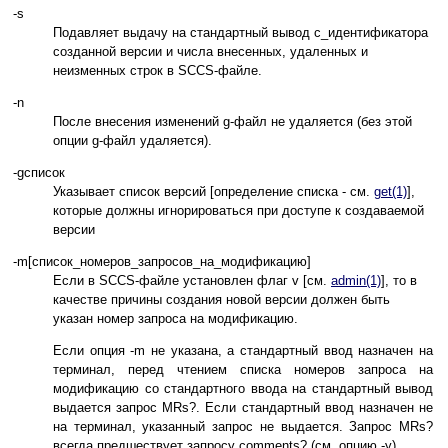
-s
Подавляет выдачу на стандартный вывод с_идентификатора
созданной версии и числа внесенных, удаленных и
неизменных строк в SCCS-файле.
-n
После внесения изменений g-файл не удаляется (без этой
опции g-файл удаляется).
-gсписок
Указывает список версий [определение списка - см.
get(1)
],
которые должны игнорироваться при доступе к создаваемой
версии
-m[список_номеров_запросов_на_модификацию]
Если в SCCS-файле установлен флаг v [см.
admin(1)
], то в
качестве причины создания новой версии должен быть
указан номер запроса на модификацию.
Если опция -m не указана, а стандартный ввод назначен на
терминал, перед чтением списка номеров запроса на
модификацию со стандартного ввода на стандартный вывод
выдается запрос MRs?. Если стандартный ввод назначен не
на терминал, указанный запрос не выдается. Запрос MRs?
всегда предшествует запросу comments? (см. опцию -y).