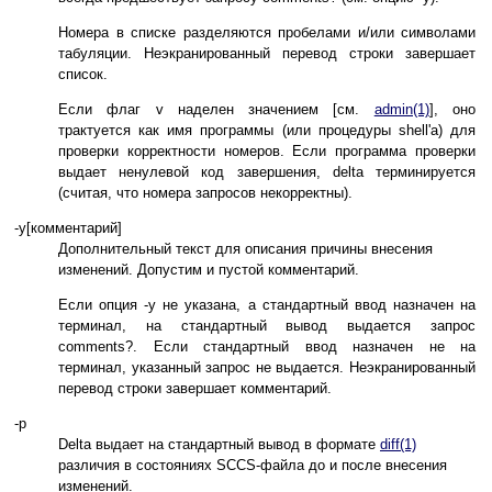
Номера в списке разделяются пробелами и/или символами
табуляции. Неэкранированный перевод строки завершает
список.
Если флаг v наделен значением [см.
admin(1)
], оно
трактуется как имя программы (или процедуры shell'а) для
проверки корректности номеров. Если программа проверки
выдает ненулевой код завершения, delta терминируется
(считая, что номера запросов некорректны).
-y[комментарий]
Дополнительный текст для описания причины внесения
изменений. Допустим и пустой комментарий.
Если опция -y не указана, а стандартный ввод назначен на
терминал, на стандартный вывод выдается запрос
comments?. Если стандартный ввод назначен не на
терминал, указанный запрос не выдается. Неэкранированный
перевод строки завершает комментарий.
-p
Delta выдает на стандартный вывод в формате
diff(1)
различия в состояниях SCCS-файла до и после внесения
изменений.