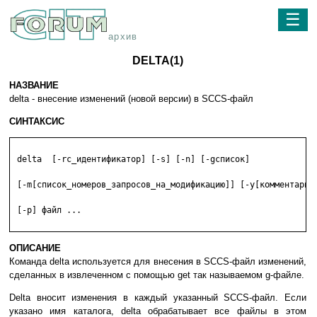
☰
архив
DELTA(1)
НАЗВАНИЕ
delta - внесение изменений (новой версии) в SCCS-файл
СИНТАКСИС
 delta  [-rс_идентификатор] [-s] [-n] [-gсписок]

 [-m[список_номеров_запросов_на_модификацию]] [-y[комментарий]
 [-p] файл ...

ОПИСАНИЕ
Команда delta используется для внесения в SCCS-файл изменений,
сделанных в извлеченном с помощью get так называемом g-файле.
Delta вносит изменения в каждый указанный SCCS-файл. Если
указано имя каталога, delta обрабатывает все файлы в этом