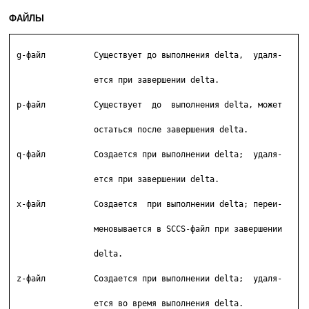
ФАЙЛЫ
 g-файл          Существует до выполнения delta,  удаля-

		 ется при завершении delta.

 p-файл          Существует  до  выполнения delta, может

     	         остаться после завершения delta.

 q-файл          Создается при выполнении delta;  удаля-

		 ется при завершении delta.

 x-файл          Создается  при выполнении delta; переи-

		 меновывается в SCCS-файл при завершении

		 delta.

 z-файл          Создается при выполнении delta;  удаля-

		 ется во время выполнения delta.
