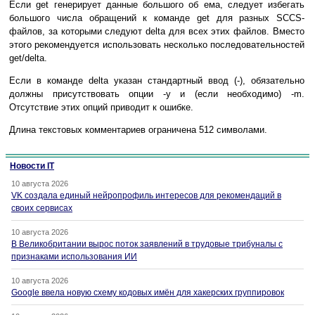
Если get генерирует данные большого об ема, следует избегать
большого числа обращений к команде get для разных SCCS-
файлов, за которыми следуют delta для всех этих файлов. Вместо
этого рекомендуется использовать несколько последовательностей
get/delta.
Если в команде delta указан стандартный ввод (-), обязательно
должны присутствовать опции -y и (если необходимо) -m.
Отсутствие этих опций приводит к ошибке.
Длина текстовых комментариев ограничена 512 символами.
Новости IT
10 августа 2026
VK создала единый нейропрофиль интересов для рекомендаций в
своих сервисах
10 августа 2026
В Великобритании вырос поток заявлений в трудовые трибуналы с
признаками использования ИИ
10 августа 2026
Google ввела новую схему кодовых имён для хакерских группировок