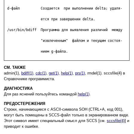
 d-файл          Создается  при выполнении delta; удаля-

		 ется при завершении delta.

 /usr/bin/bdiff  Программа для выявления различий  между

		 "извлеченным"  файлом и текущим состоя-

		 нием g-файла.

СМ. ТАКЖЕ
admin(1),
bdiff(1)
,
cdc(1)
,
get(1)
,
help(1)
,
prs(1)
, rmdel(1). sccsfile(4) в
Справочнике программиста.
ДИАГНОСТИКА
Для раз яснений пользуйтесь командой
help(1)
.
ПРЕДОСТЕРЕЖЕНИЯ
Строки, начинающиеся с ASCII-символа SOH (CTRL+A, код 001),
могут быть помещены в SCCS-файл только в экранированном виде.
Этот символ имеет специальный смысл для SCCS [см.
sccsfile(4)
] и
приводит к ошибке.