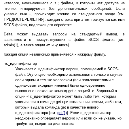
каталоге, начинающиеся с s.; файлы, к которым нет доступа на
чтение, игнорируются без дополнительных сообщений. Если
указано имя -, происходит чтение со стандартного ввода [см.
ПРЕДОСТЕРЕЖЕНИЯ], каждая строка при этом трактуется как имя
SCCS-файла, подлежащего обработке.
Delta может выдавать запросы на стандартный вывод, в
зависимости от присутствующих в файле SCCS флагов [см.
admin(1), а также опции -m и -y ниже].
Каждая опция независимо применяется к каждому файлу.
-rс_идентификатор
Указывает с_идентификатор версии, помещаемой в SCCS-
файл. Эту опцию необходимо использовать только в случае,
если одним и тем же человеком (или пользователями с
одинаковым входным именем) было одновременно
выполнено несколько команд get с опцией -e. Заданный в
опции -r с_идентификатор может быть либо тем, который
указывался в команде get при извлечении версии, либо тем,
который выдала команда get в качестве нового
с_идентификатора [см.
get(1)
]. Если с_идентификатор
неоднозначно определяет версию или если он не указан, но
требуется, выдается диагностика.