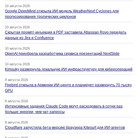
10 августа 2026
Google DeepMind открыла ИИ-модель WeatherNext Cyclones для
прогнозирования тропических циклонов
10 августа 2026
Скрытая промпт-инъекция в PDF заставила Atlassian Rovo передать
данные из Jira и Confluence
10 августа 2026
OpenAI приобрела разработчика сервиса презентаций NextSlide
10 августа 2026
Kimsuky развернула локальную ИИ-инфраструктуру для киберопераций
8 августа 2026
Firebird открыла в Армении ИИ-центр и планирует развернуть 70 тысяч
GPU
8 августа 2026
Интенсивные задания Claude Code могут расходовать в сотни раз
больше энергии, чем чат-запросы
8 августа 2026
Cloudflare запустила бета-версию браузера Kitesurf для ИИ-агентов