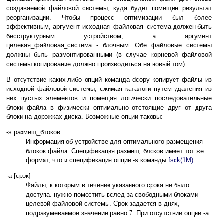
создаваемой файловой системы, куда будет помещен результат
реорганизации. Чтобы процесс оптимизации был более
эффективным, аргумент исходная_файловая_система должен быть
бесструктурным устройством, а аргумент
целевая_файловая_система - блочным. Обе файловые системы
должны быть размонтированными (в случае корневой файловой
системы копирование должно производиться на новый том).
В отсутствие каких-либо опций команда dcopy копирует файлы из
исходной файловой системы, сжимая каталоги путем удаления из
них пустых элементов и помещая логически последовательные
блоки файла в физически оптимально отстоящие друг от друга
блоки на дорожках диска. Возможные опции таковы:
-s размещ_блоков
Информация об устройстве для оптимального размещения
блоков файла. Спецификация размещ_блоков имеет тот же
формат, что и спецификация опции -s команды
fsck(1M)
.
-a [срок]
Файлы, к которым в течение указанного срока не было
доступа, нужно поместить вслед за свободными блоками
целевой файловой системы. Срок задается в днях,
подразумеваемое значение равно 7. При отсутствии опции -a