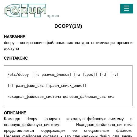
☰
архив
DCOPY(1M)
НАЗВАНИЕ
dcopy - копирование файловых систем для оптимизации времени
доступа
СИНТАКСИС
 /etc/dcopy  [-s размещ_блоков] [-a [срок]] [-d] [-v]

 [-f разм_файл_сист[:разм_списк_опис]]

 исходная_файловая_система целевая_файловая_система

ОПИСАНИЕ
Команда dcopy копирует исходную_файловую_систему в
целевую_файловую_систему. Исходная_файловая_система
представляется содержащим ее специальным файлом.
Целевая_файловая_система - это специальный файл для вновь