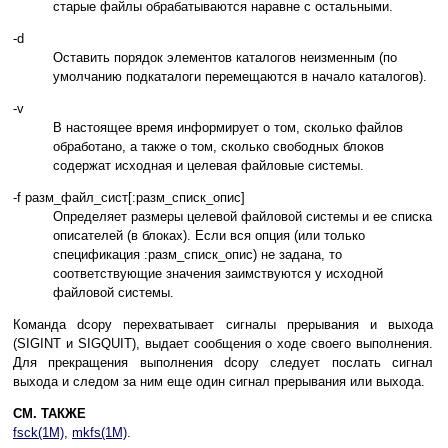
старые файлы обрабатываются наравне с остальными.
-d
Оставить порядок элементов каталогов неизменным (по
умолчанию подкаталоги перемещаются в начало каталогов).
-v
В настоящее время информирует о том, сколько файлов
обработано, а также о том, сколько свободных блоков
содержат исходная и целевая файловые системы.
-f разм_файл_сист[:разм_списк_опис]
Определяет размеры целевой файловой системы и ее списка
описателей (в блоках). Если вся опция (или только
спецификация :разм_списк_опис) не задана, то
соответствующие значения заимствуются у исходной
файловой системы.
Команда dcopy перехватывает сигналы прерывания и выхода
(SIGINT и SIGQUIT), выдает сообщения о ходе своего выполнения.
Для прекращения выполнения dcopy следует послать сигнал
выхода и следом за ним еще один сигнал прерывания или выхода.
СМ. ТАКЖЕ
fsck(1M)
,
mkfs(1M)
.