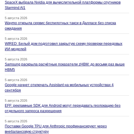
SpaceX выбрала Nvidia для вычислительной платформы спутников
Starmind AI1
5 августа 2026
Waymo открыла сервис беспилотных такси в Далласе без списка
ожидания
5 августа 2026
WIRED: Белый дом подготовил закрытую схему проверки передовых
ИИ-моделей
5 августа 2026
Samsung раскрыла расчётные показатели zHBM: до восьми раз выше
HBM5
5 августа 2026
Google начнет отключать Assistant на мобильных устройствах 4
сентября
5 августа 2026
EFF: рекламные SDK для Android могут передавать геолокацию без
отдельного запроса разрешения
5 августа 2026
Поставки Google TPU для Anthropic профинансируют через
внебалансовую структуру