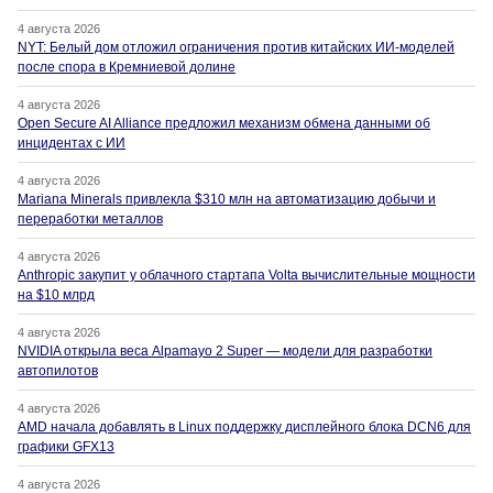
4 августа 2026
NYT: Белый дом отложил ограничения против китайских ИИ-моделей
после спора в Кремниевой долине
4 августа 2026
Open Secure AI Alliance предложил механизм обмена данными об
инцидентах с ИИ
4 августа 2026
Mariana Minerals привлекла $310 млн на автоматизацию добычи и
переработки металлов
4 августа 2026
Anthropic закупит у облачного стартапа Volta вычислительные мощности
на $10 млрд
4 августа 2026
NVIDIA открыла веса Alpamayo 2 Super — модели для разработки
автопилотов
4 августа 2026
AMD начала добавлять в Linux поддержку дисплейного блока DCN6 для
графики GFX13
4 августа 2026