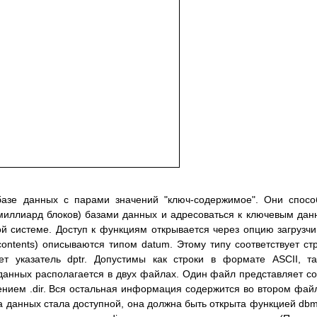
базе данных с парами значений "ключ-содержимое". Они спос
миллиард блоков) базами данных и адресоваться к ключевым да
 системе. Доступ к функциям открывается через опцию загрузчи
contents) описываются типом datum. Этому типу соответствует ст
ет указатель dptr. Допустимы как строки в формате ASCII, т
данных располагается в двух файлах. Один файл представляет с
нием .dir. Вся остальная информация содержится во втором фай
а данных стала доступной, она должна быть открыта функцией dbmi