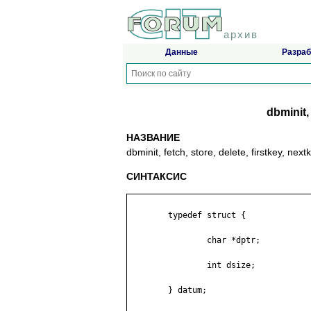
архив
Данные
Разраб
dbminit, 
НАЗВАНИЕ
dbminit, fetch, store, delete, firstkey, n
СИНТАКСИС
	typedef struct {

	        char *dptr;

	        int dsize;

	} datum;
