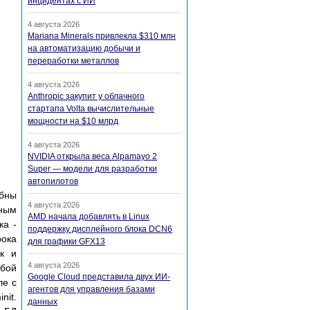
инцидентах с ИИ
4 августа 2026
Mariana Minerals привлекла $310 млн
на автоматизацию добычи и
переработки металлов
4 августа 2026
Anthropic закупит у облачного
стартапа Volta вычислительные
мощности на $10 млрд
4 августа 2026
NVIDIA открыла веса Alpamayo 2
Super — модели для разработки
автопилотов
обны
4 августа 2026
нным
AMD начала добавлять в Linux
ка -
поддержку дисплейного блока DCN6
рока
для графики GFX13
ак и
4 августа 2026
обой
Google Cloud представила двух ИИ-
ле с
агентов для управления базами
nit.
данных