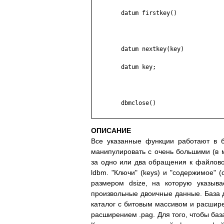
	datum firstkey()

	datum nextkey(key)

	datum key;

	dbmclose()

ОПИСАНИЕ
Все указанные функции работают в 
манипулировать с очень большими (в 
за одно или два обращения к файловой
ldbm. "Ключи" (keys) и "содержимое" (
размером dsize, на которую указыва
произвольные двоичные данные. База 
каталог с битовым массивом и расшире
расширением .pag. Для того, чтобы баз