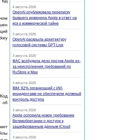
я БД
4 августа 2026
OpenAI опубликовала переписку
ючом
бывшего инженера Apple в ответ на
иск о коммерческой тайне
ешен
кций
3 августа 2026
tkey
OpenAI раскрыла архитектуру
голосовой системы GPT-Live
3 августа 2026
ФАС возбудила дело против Apple из-
за неисполнения требований по
RuStore и Max
3 августа 2026
IBM: 92% организаций с ИИ-
инцидентами не обеспечили должный
 Код
контроль доступа
т об
3 августа 2026
Apple оспорила новое требование
Великобритании о доступе к
ает
зашифрованным данным iCloud
айлы
3 августа 2026
емые