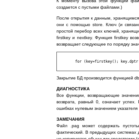
К моменту вызова этой функции фай
создается с пустыми файлами.)
После открытия к данным, хранящимся 
они с помощью store. Ключ (и связа
простой перебор всех ключей, хранящи
firstkey и nextkey. Функция firstkey 
возвращает следующее по порядку зна
	for (key=firstkey(); key.dptr!=NULL; key=nextkey(key))

Закрытие БД производится функцией db
ДИАГНОСТИКА
Все функции, возвращающие значения
возврата, равный 0, означает успех
ошибках нулевым значением указателя d
ЗАМЕЧАНИЯ
Файл .pag может содержать пустот
фактический. В предыдущих системах 
не копируются обычными средствами (cp,