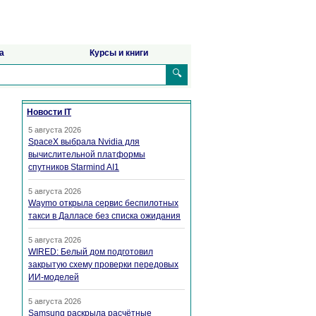
а
Курсы и книги
🔍
Новости IT
5 августа 2026
SpaceX выбрала Nvidia для
вычислительной платформы
спутников Starmind AI1
5 августа 2026
Waymo открыла сервис беспилотных
такси в Далласе без списка ожидания
5 августа 2026
WIRED: Белый дом подготовил
закрытую схему проверки передовых
ИИ-моделей
5 августа 2026
Samsung раскрыла расчётные