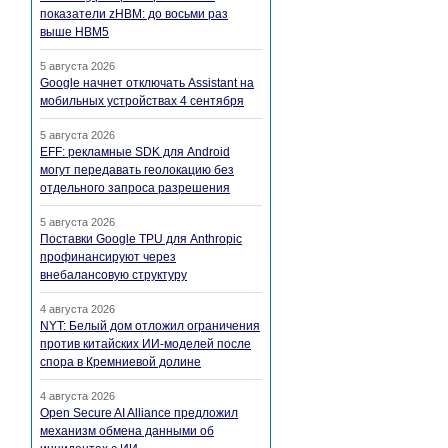
показатели zHBM: до восьми раз
выше HBM5
5 августа 2026
Google начнет отключать Assistant на
мобильных устройствах 4 сентября
5 августа 2026
EFF: рекламные SDK для Android
могут передавать геолокацию без
отдельного запроса разрешения
5 августа 2026
Поставки Google TPU для Anthropic
профинансируют через
внебалансовую структуру
4 августа 2026
NYT: Белый дом отложил ограничения
против китайских ИИ-моделей после
спора в Кремниевой долине
4 августа 2026
Open Secure AI Alliance предложил
механизм обмена данными об