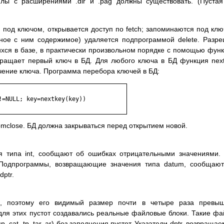
лы с расширениями .dir и .pag должны существовать. (Пуста
под ключом, открывается доступ по fetch; запоминаются под кл
нное с ним содержимое) удаляется подпрограммой delete. Разр
хся в базе, в практически произвольном порядке с помощью фун
возвращает первый ключ в БД. Для любого ключа в БД функция nex
чение ключа. Программа перебора ключей в БД:
mclose. БД должна закрываться перед открытием новой.
 типа int, сообщают об ошибках отрицательными значениями.
. Подпрограммы, возвращающие значения типа datum, сообщаю
ptr.
ы, поэтому его видимый размер почти в четыре раза превыш
для этих пустот создавались реальные файловые блоки. Такие ф
 cat, tp, tar, ar) без заполнения пустот. Указатели dptr, возвраща