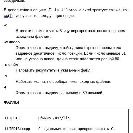
звездочкой.
В дополнение к опциям -D, -I и -U [которые cxref трактует так же, как
cc(1)
], допускаются следующие опции:
-c
Вывести совместную таблицу перекрестных ссылок по всем
исходным файлам.
-w число
Форматировать выдачу, чтобы длина строк не превышала
заданное десятичное число позиций. Если число меньше 51
или не указано вовсе, длина строк полагается равной 80.
-o файл
Направить результаты в указанный файл.
-s
Работать молча, не сообщая имен входных файлов.
-t
Форматировать выдачу на ширину в 80 позиций.
ФАЙЛЫ
LLIBDIR         Обычно /usr/lib.

LLIBDIR/xcpp    Специальная версия препроцессора к C.
