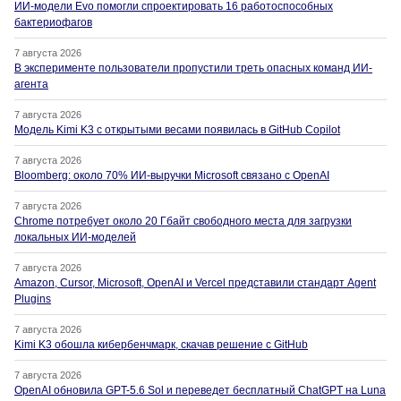
ИИ-модели Evo помогли спроектировать 16 работоспособных
бактериофагов
7 августа 2026
В эксперименте пользователи пропустили треть опасных команд ИИ-
агента
7 августа 2026
Модель Kimi K3 с открытыми весами появилась в GitHub Copilot
7 августа 2026
Bloomberg: около 70% ИИ-выручки Microsoft связано с OpenAI
7 августа 2026
Chrome потребует около 20 Гбайт свободного места для загрузки
локальных ИИ-моделей
7 августа 2026
Amazon, Cursor, Microsoft, OpenAI и Vercel представили стандарт Agent
Plugins
7 августа 2026
Kimi K3 обошла кибербенчмарк, скачав решение с GitHub
7 августа 2026
OpenAI обновила GPT-5.6 Sol и переведет бесплатный ChatGPT на Luna