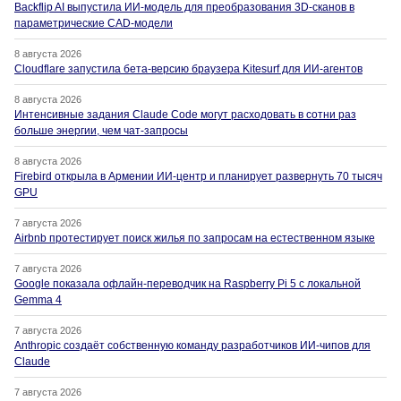
Backflip AI выпустила ИИ-модель для преобразования 3D-сканов в
параметрические CAD-модели
8 августа 2026
Cloudflare запустила бета-версию браузера Kitesurf для ИИ-агентов
8 августа 2026
Интенсивные задания Claude Code могут расходовать в сотни раз
больше энергии, чем чат-запросы
8 августа 2026
Firebird открыла в Армении ИИ-центр и планирует развернуть 70 тысяч
GPU
7 августа 2026
Airbnb протестирует поиск жилья по запросам на естественном языке
7 августа 2026
Google показала офлайн-переводчик на Raspberry Pi 5 с локальной
Gemma 4
7 августа 2026
Anthropic создаёт собственную команду разработчиков ИИ-чипов для
Claude
7 августа 2026