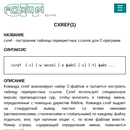
☰
архив
CXREF(1)
НАЗВАНИЕ
cxref - построение таблицы перекрестных ссылок для C-программ
СИНТАКСИС
   cxref  [-c] [-w число] [-o файл] [-s] [-t] файл ...

ОПИСАНИЕ
Команда cxref анализирует набор C-файлов и пытается построить
таблицу перекрестных ссылок. Cxref использует специальную
версию препроцессора cpp, чтобы включить в таблицу имена,
определенные с помощью директив #define. Команда cxref выдает
на стандартный вывод листинг со всеми именами
(автоматическими, статическими и глобальными) по каждому файлу
отдельно, или, при наличии опции -c, по всем файлам вместе.
Номер строки, содержащей определение имени, помечается