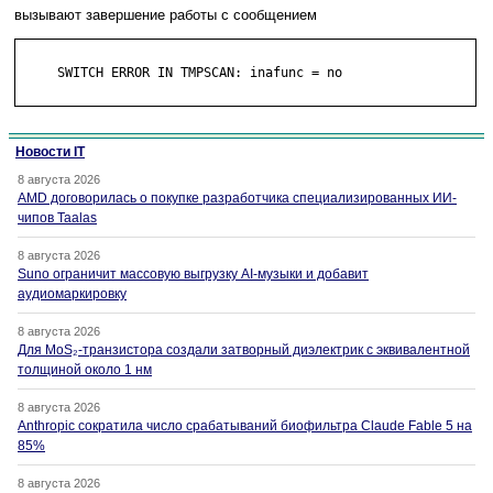
вызывают завершение работы с сообщением
     SWITCH ERROR IN TMPSCAN: inafunc = no

Новости IT
8 августа 2026
AMD договорилась о покупке разработчика специализированных ИИ-
чипов Taalas
8 августа 2026
Suno ограничит массовую выгрузку AI-музыки и добавит
аудиомаркировку
8 августа 2026
Для MoS₂-транзистора создали затворный диэлектрик с эквивалентной
толщиной около 1 нм
8 августа 2026
Anthropic сократила число срабатываний биофильтра Claude Fable 5 на
85%
8 августа 2026