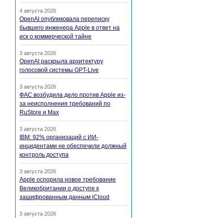
4 августа 2026
OpenAI опубликовала переписку
бывшего инженера Apple в ответ на
иск о коммерческой тайне
3 августа 2026
OpenAI раскрыла архитектуру
голосовой системы GPT-Live
3 августа 2026
ФАС возбудила дело против Apple из-
за неисполнения требований по
RuStore и Max
3 августа 2026
IBM: 92% организаций с ИИ-
инцидентами не обеспечили должный
контроль доступа
3 августа 2026
Apple оспорила новое требование
Великобритании о доступе к
зашифрованным данным iCloud
3 августа 2026