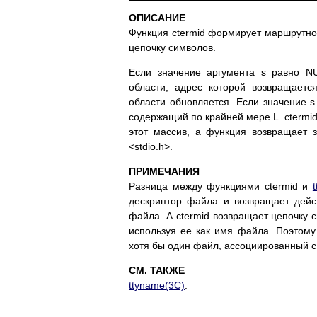
ОПИСАНИЕ
Функция ctermid формирует маршрутно
цепочку символов.
Если значение аргумента s равно NU
области, адрес которой возвращает
области обновляется. Если значение s
содержащий по крайней мере L_ctermi
этот массив, а функция возвращает 
<stdio.h>.
ПРИМЕЧАНИЯ
Разница между функциями ctermid и
дескриптор файла и возвращает дейс
файла. А ctermid возвращает цепочку с
используя ее как имя файла. Поэтому 
хотя бы один файл, ассоциированный 
СМ. ТАКЖЕ
ttyname(3C)
.