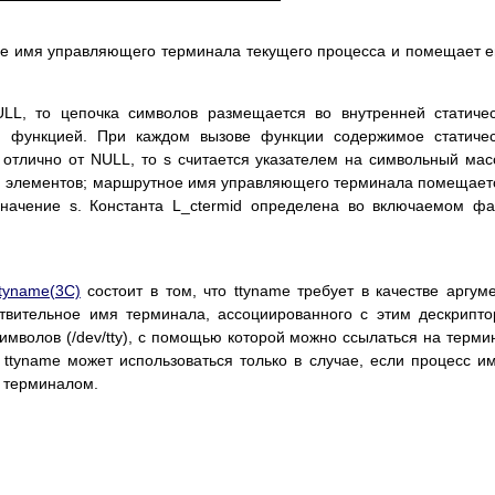
е имя управляющего терминала текущего процесса и помещает е
LL, то цепочка символов размещается во внутренней статиче
ся функцией. При каждом вызове функции содержимое статиче
 отлично от NULL, то s считается указателем на символьный мас
d элементов; маршрутное имя управляющего терминала помещает
значение s. Константа L_ctermid определена во включаемом ф
ttyname(3C)
состоит в том, что ttyname требует в качестве аргум
твительное имя терминала, ассоциированного с этим дескрипт
имволов (/dev/tty), с помощью которой можно ссылаться на терми
ttyname может использоваться только в случае, если процесс и
с терминалом.