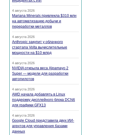
инцидентах с ИИ
4 августа 2026
Mariana Minerals привлекла $310 млн
на автоматизацию добычи и
переработки металлов
4 августа 2026
Anthropic закупит у облачного
стартапа Volta вычислительные
мощности на $10 млрд
4 августа 2026
NVIDIA открыла веса Alpamayo 2
Super — модели для разработки
автопилотов
4 августа 2026
AMD начала добавлять в Linux
поддержку дисплейного блока DCN6
для графики GFX13
4 августа 2026
Google Cloud представила двух ИИ-
агентов для управления базами
данных