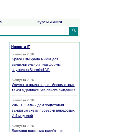
а
Курсы и книги
🔍
Новости IT
5 августа 2026
SpaceX выбрала Nvidia для
вычислительной платформы
спутников Starmind AI1
5 августа 2026
Waymo открыла сервис беспилотных
такси в Далласе без списка ожидания
5 августа 2026
WIRED: Белый дом подготовил
закрытую схему проверки передовых
ИИ-моделей
5 августа 2026
Samsung раскрыла расчётные