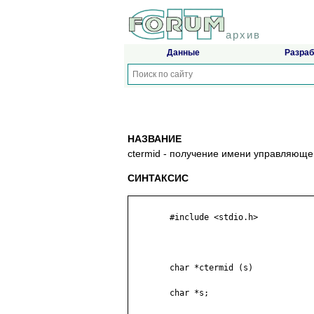
архив
Данные
Разраб
НАЗВАНИЕ
ctermid - получение имени управляюще
СИНТАКСИС
	#include <stdio.h>

	char *ctermid (s)

	char *s;
