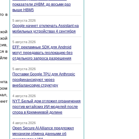
показатели zHBM: до восьми раз
выше HBM5
го в
5 августа 2026
Google начнет отключать Assistant на
ской
мобильных устройствах 4 сентября
ской
5 августа 2026
сив,
EFF: рекламные SDK для Android
ся в
могут передавать геолокацию без
айле
отдельного запроса разрешения
5 августа 2026
Поставки Google TPU для Anthropic
профинансируют через
ента
внебалансовую структуру
ором
нал,
4 августа 2026
меет
NYT: Белый дом отложил ограничения
против китайских ИИ-моделей после
спора в Кремниевой долине
4 августа 2026
Open Secure AI Alliance предложил
механизм обмена данными об