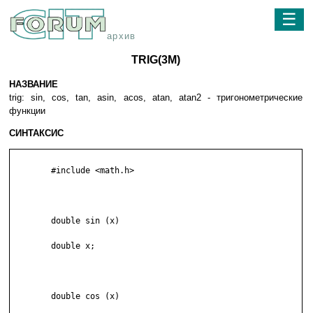
☰
архив
TRIG(3M)
НАЗВАНИЕ
trig: sin, cos, tan, asin, acos, atan, atan2 - тригонометрические
функции
СИНТАКСИС
	#include <math.h>

	double sin (x)

	double x;

	double cos (x)
