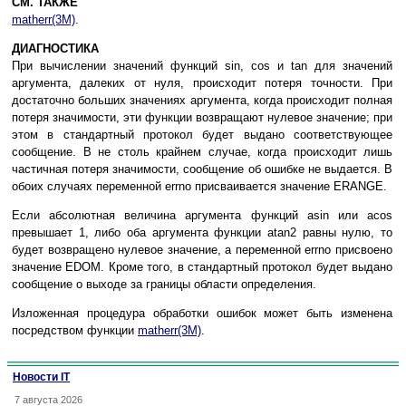
СМ. ТАКЖЕ
matherr(3M)
.
ДИАГНОСТИКА
При вычислении значений функций sin, cos и tan для значений
аргумента, далеких от нуля, происходит потеря точности. При
достаточно больших значениях аргумента, когда происходит полная
потеря значимости, эти функции возвращают нулевое значение; при
этом в стандартный протокол будет выдано соответствующее
сообщение. В не столь крайнем случае, когда происходит лишь
частичная потеря значимости, сообщение об ошибке не выдается. В
обоих случаях переменной errno присваивается значение ERANGE.
Если абсолютная величина аргумента функций asin или acos
превышает 1, либо оба аргумента функции atan2 равны нулю, то
будет возвращено нулевое значение, а переменной errno присвоено
значение EDOM. Кроме того, в стандартный протокол будет выдано
сообщение о выходе за границы области определения.
Изложенная процедура обработки ошибок может быть изменена
посредством функции
matherr(3M)
.
Новости IT
7 августа 2026