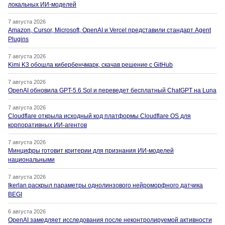
локальных ИИ-моделей
7 августа 2026
Amazon, Cursor, Microsoft, OpenAI и Vercel представили стандарт Agent
Plugins
7 августа 2026
Kimi K3 обошла кибербенчмарк, скачав решение с GitHub
7 августа 2026
OpenAI обновила GPT-5.6 Sol и переведет бесплатный ChatGPT на Luna
7 августа 2026
Cloudflare открыла исходный код платформы Cloudflare OS для
корпоративных ИИ-агентов
7 августа 2026
Минцифры готовит критерии для признания ИИ-моделей
национальными
7 августа 2026
Ikerlan раскрыл параметры однолинзового нейроморфного датчика
BEGI
6 августа 2026
OpenAI замедляет исследования после неконтролируемой активности