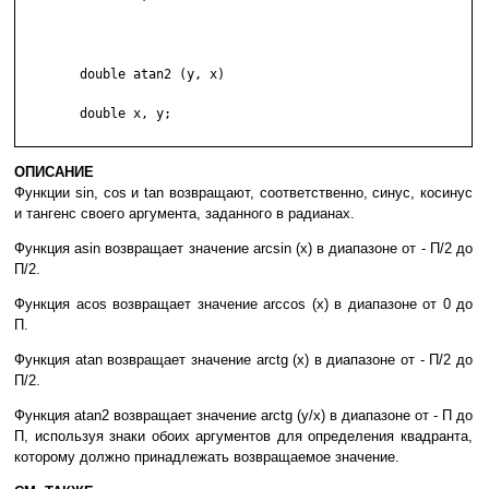
	double atan2 (y, x)

	double x, y;

ОПИСАНИЕ
Функции sin, cos и tan возвращают, соответственно, синус, косинус
и тангенс своего аргумента, заданного в радианах.
Функция asin возвращает значение arcsin (x) в диапазоне от - П/2 до
П/2.
Функция acos возвращает значение arccos (x) в диапазоне от 0 до
П.
Функция atan возвращает значение arctg (x) в диапазоне от - П/2 до
П/2.
Функция atan2 возвращает значение arctg (y/x) в диапазоне от - П до
П, используя знаки обоих аргументов для определения квадранта,
которому должно принадлежать возвращаемое значение.