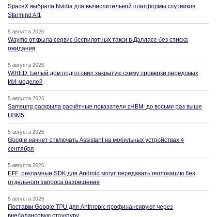
SpaceX выбрала Nvidia для вычислительной платформы спутников
Starmind AI1
5 августа 2026
Waymo открыла сервис беспилотных такси в Далласе без списка
ожидания
5 августа 2026
WIRED: Белый дом подготовил закрытую схему проверки передовых
ИИ-моделей
5 августа 2026
Samsung раскрыла расчётные показатели zHBM: до восьми раз выше
HBM5
5 августа 2026
Google начнет отключать Assistant на мобильных устройствах 4
сентября
5 августа 2026
EFF: рекламные SDK для Android могут передавать геолокацию без
отдельного запроса разрешения
5 августа 2026
Поставки Google TPU для Anthropic профинансируют через
внебалансовую структуру