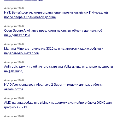
4 августа 2026
NYT: Белый дом отложил ограничения против китайских ИИ-моделей
после спора в Кремниевой долине
4 августа 2026
Open Secure AI Alliance предложил механизм обмена данными об
инцидентах с ИИ
4 августа 2026
Mariana Minerals привлекла $310 млн на автоматизацию добычи и
переработки металлов
4 августа 2026
Anthropic закупит у облачного стартапа Volta вычислительные мощности
на $10 млрд
4 августа 2026
NVIDIA открыла веса Alpamayo 2 Super — модели для разработки
автопилотов
4 августа 2026
AMD начала добавлять в Linux поддержку дисплейного блока DCN6 для
графики GFX13
4 августа 2026