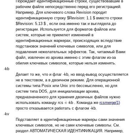
Порождает идентификационные строки, существовавшие в
рабочем файле непосредственно перед его регистрацией.
Например, Для ключевого слова Revision породит
идентификационную строку $Revision: 1.1 $ вместо строки
$Revision: 5.13 $ , если она именно так и выглядела до
регистрации. Используется для форматов файлов или
систем, которые не приемлют изменений в
идентификационных маркерах, происходящих вследствие
подстановок значений ключевых символов, или для
подавления нежелательных эффектов. Так, читаемый Вами
файл, извлечен из архива именно с этим флагом из-за
обилия ключевых символов, которые нельзя изменять.
-kb
Делает то же, что и флаг -kb, но ввод-вывод осуществляется
не в текстовом, а в двоичном режиме. Для операционной
системы типа Posix или Unix это бессмысленно, но для
систем типа DOS, для инициализации архива,
предназначенного для хранения двоичных файлов нужно
использовать команду rcs -i -kb . Команда же
rcsmerge(1)
просто отказывается работать с флагом -kb.
-kv
Подставляет в идентификационные маркеры сами значения
ключевых символов, но не сами ключевые символы. См.
раздел АВТОМАТИЧЕСКАЯ ИДЕНТИФИКАЦИЯ. Например,