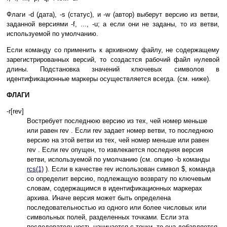
Флаги -d (дата), -s (статус), и -w (автор) выберут версию из ветви,
заданной версиями -f, ..., -u; а если они не заданы, то из ветви,
используемой по умолчанию.
Если команду co применить к архивному файлу, не содержащему
зарегистрированных версий, то создастся рабочий файл нулевой
длины. Подстановка значений ключевых символов в
идентификационные маркеры осуществляется всегда. (см. ниже).
ФЛАГИ
-r[rev]
Востребует последнюю версию из тех, чей номер меньше
или равен rev . Если rev задает номер ветви, то последнюю
версию на этой ветви из тех, чей номер меньше или равен
rev . Если rev опущен, то извлекается последняя версия
ветви, используемой по умолчанию (см. опцию -b команды
rcs(1)
). Если в качестве rev использован символ $, команда
co определит версию, подлежащую возврату по ключевым
словам, содержащимся в идентификационных маркерах
архива. Иначе версия может быть определена
последовательностью из одного или более числовых или
символьных полей, разделенных точками. Если эта
последовательность начинается с точки, то она добавляется