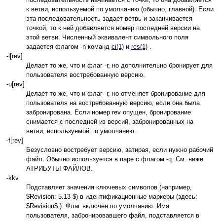
к ветви, используемой по умолчанию (обычно, главной). Если
эта последовательность задает ветвь и заканчивается
точкой, то к ней добавляется номер последней версии на
этой ветви. Численный эквивалент символьного поля
задается флагом -n команд
ci(1)
и
rcs(1)
.
-l[rev]
Делает то же, что и флаг -r, но дополнительно бронирует для
пользователя востребованную версию.
-u[rev]
Делает то же, что и флаг -r, но отменяет бронирование для
пользователя на востребованную версию, если она была
забронирована. Если номер rev опущен, бронирование
снимается с последней из версий, забронированных на
ветви, используемой по умолчанию.
-f[rev]
Безусловно востребует версию, затирая, если нужно рабочий
файл. Обычно используется в паре с флагом -q. См. ниже
АТРИБУТЫ ФАЙЛОВ.
-kkv
Подставляет значения ключевых символов (например,
$Revision: 5.13 $) в идентификационные маркеры (здесь:
$Revision$ ). Флаг включен по умолчанию. Имя
пользователя, забронировавшего файл, подставляется в