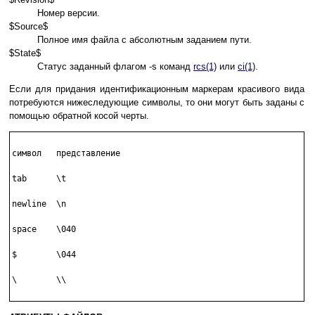
Номер версии.
$Source$
Полное имя файла с абсолютным заданием пути.
$State$
Статус заданный флагом -s команд
rcs(1)
или
ci(1)
.
Если для придания идентификационным маркерам красивого вида
потребуются нижеследующие символы, то они могут быть заданы с
помощью обратной косой черты.
символ   представление

tab      \t

newline  \n

space    \040

$        \044

\        \\
