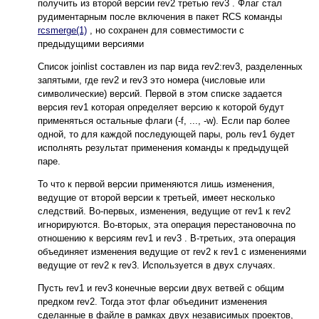
получить из второй версии rev2 третью rev3 . Флаг стал
рудиментарным после включения в пакет RCS команды
rcsmerge(1)
, но сохранен для совместимости с
предыдущими версиями
Список joinlist составлен из пар вида rev2:rev3, разделенных
запятыми, где rev2 и rev3 это номера (числовые или
символические) версий. Первой в этом списке задается
версия rev1 которая определяет версию к которой будут
применяться остальные флаги (-f, ..., -w). Если пар более
одной, то для каждой последующей пары, роль rev1 будет
исполнять результат применения команды к предыдущей
паре.
То что к первой версии применяются лишь изменения,
ведущие от второй версии к третьей, имеет несколько
следствий. Во-первых, изменения, ведущие от rev1 к rev2
игнорируются. Во-вторых, эта операция перестановочна по
отношению к версиям rev1 и rev3 . В-третьих, эта операция
объединяет изменения ведущие от rev2 к rev1 с изменениями
ведущие от rev2 к rev3. Используется в двух случаях.
Пусть rev1 и rev3 конечные версии двух ветвей с общим
предком rev2. Тогда этот флаг объединит изменения
сделанные в файле в рамках двух независимых проектов,