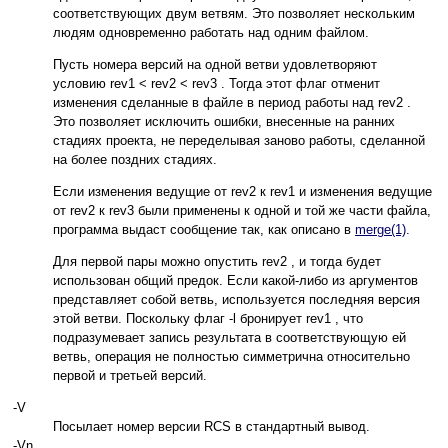
соответствующих двум ветвям. Это позволяет нескольким
людям одновременно работать над одним файлом.
Пусть номера версий на одной ветви удовлетворяют
условию rev1 < rev2 < rev3 . Тогда этот флаг отменит
изменения сделанные в файле в период работы над rev2 .
Это позволяет исключить ошибки, внесенные на ранних
стадиях проекта, не переделывая заново работы, сделанной
на более поздних стадиях.
Если изменения ведущие от rev2 к rev1 и изменения ведущие
от rev2 к rev3 были применены к одной и той же части файла,
программа выдаст сообщение так, как описано в
merge(1)
.
Для первой пары можно опустить rev2 , и тогда будет
использован общий предок. Если какой-либо из аргументов
представляет собой ветвь, используется последняя версия
этой ветви. Поскольку флаг -l бронирует rev1 , что
подразумевает запись результата в соответствующую ей
ветвь, операция не полностью симметрична относительно
первой и третьей версий.
-V
Посылает номер версии RCS в стандартный вывод.
-Vn