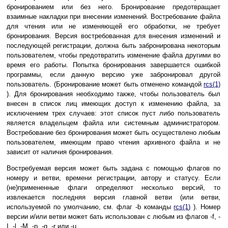
бронированием или без него. Бронирование предотвращает
взаимные накладки при внесении изменений. Востребование файла
для чтения или не изменяющей его обработки, не требует
бронирования. Версия востребованная для внесения изменений и
последующей регистрации, должна быть забронирована некоторым
пользователем, чтобы предотвратить изменение файла другими во
время его работы. Попытка бронирования завершается ошибкой
программы, если данную версию уже забронировал другой
пользователь. (Бронирование может быть отменено командой
rcs(1)
). Для бронирования необходимо также, чтобы пользователь был
внесен в список лиц имеющих доступ к изменению файла, за
исключением трех случаев: этот список пуст либо пользователь
является владельцем файла или системным администратором.
Востребование без бронирования может быть осуществлено любым
пользователем, имеющим право чтения архивного файла и не
зависит от наличия бронирования.
Востребуемая версия может быть задана с помощью флагов по
номеру и ветви, времени регистрации, автору и статусу. Если
(не)примененные флаги определяют несколько версий, то
извлекается последняя версия главной ветви (или ветви,
используемой по умолчанию, см. флаг -b команды
rcs(1)
). Номер
версии и/или ветви может бать использован с любым из флагов -f, -
I, -l, -M, -p, -q, -r или -u.