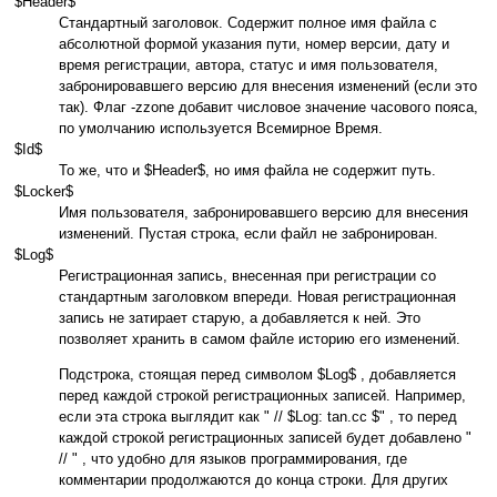
$Header$
Стандартный заголовок. Содержит полное имя файла с
абсолютной формой указания пути, номер версии, дату и
время регистрации, автора, статус и имя пользователя,
забронировавшего версию для внесения изменений (если это
так). Флаг -zzone добавит числовое значение часового пояса,
по умолчанию используется Всемирное Время.
$Id$
То же, что и $Header$, но имя файла не содержит путь.
$Locker$
Имя пользователя, забронировавшего версию для внесения
изменений. Пустая строка, если файл не забронирован.
$Log$
Регистрационная запись, внесенная при регистрации со
стандартным заголовком впереди. Новая регистрационная
запись не затирает старую, а добавляется к ней. Это
позволяет хранить в самом файле историю его изменений.
Подстрока, стоящая перед символом $Log$ , добавляется
перед каждой строкой регистрационных записей. Например,
если эта строка выглядит как " // $Log: tan.cc $" , то перед
каждой строкой регистрационных записей будет добавлено "
// " , что удобно для языков программирования, где
комментарии продолжаются до конца строки. Для других