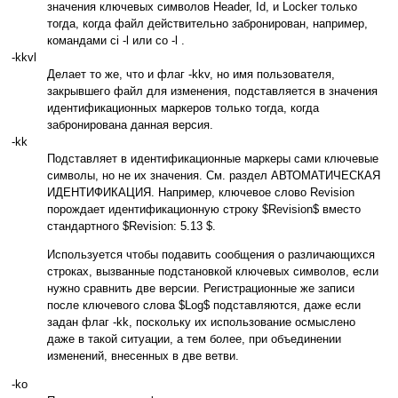
значения ключевых символов Header, Id, и Locker только
тогда, когда файл действительно забронирован, например,
командами ci -l или co -l .
-kkvl
Делает то же, что и флаг -kkv, но имя пользователя,
закрывшего файл для изменения, подставляется в значения
идентификационных маркеров только тогда, когда
забронирована данная версия.
-kk
Подставляет в идентификационные маркеры сами ключевые
символы, но не их значения. См. раздел АВТОМАТИЧЕСКАЯ
ИДЕНТИФИКАЦИЯ. Например, ключевое слово Revision
порождает идентификационную строку $Revision$ вместо
стандартного $Revision: 5.13 $.
Используется чтобы подавить сообщения о различающихся
строках, вызванные подстановкой ключевых символов, если
нужно сравнить две версии. Регистрационные же записи
после ключевого слова $Log$ подставляются, даже если
задан флаг -kk, поскольку их использование осмыслено
даже в такой ситуации, а тем более, при объединении
изменений, внесенных в две ветви.
-ko