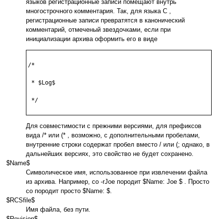
языков регистрационные записи помещают внутрь
многострочного комментария. Так, для языка C ,
регистрационные записи превратятся в канонический
комментарий, отмеченый звездочками, если при
инициализации архива оформить его в виде
/*

 * $Log$

 */

Для совместимости с прежними версиями, для префиксов
вида /* или (* , возможно, с дополнительными пробелами,
внутренние строки содержат пробел вместо / или (; однако, в
дальнейших версиях, это свойство не будет сохранено.
$Name$
Символическое имя, использованное при извлечении файла
из архива. Например, co -rJoe породит $Name: Joe $ . Просто
co породит просто $Name: $.
$RCSfile$
Имя файла, без пути.
$Revision$