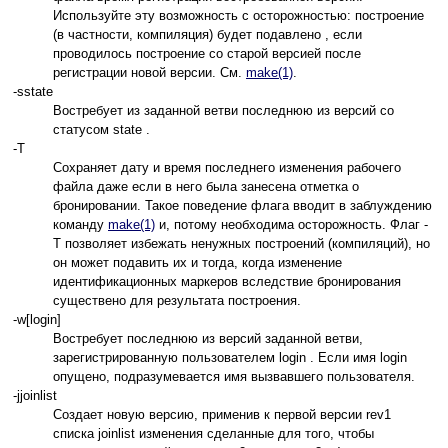
Используйте эту возможность с осторожностью: построение
(в частности, компиляция) будет подавлено , если
проводилось построение со старой версией после
регистрации новой версии. См.
make(1)
.
-sstate
Востребует из заданной ветви последнюю из версий со
статусом state .
-T
Сохраняет дату и время последнего изменения рабочего
файла даже если в него была занесена отметка о
бронировании. Такое поведение флага вводит в заблуждению
команду
make(1)
и, потому необходима осторожность. Флаг -
T позволяет избежать ненужных построений (компиляций), но
он может подавить их и тогда, когда изменение
идентификационных маркеров вследствие бронирования
существено для результата построения.
-w[login]
Востребует последнюю из версий заданной ветви,
зарегистрированную пользователем login . Если имя login
опущено, подразумевается имя вызвавшего пользователя.
-jjoinlist
Создает новую версию, применив к первой версии rev1
списка joinlist изменения сделанные для того, чтобы