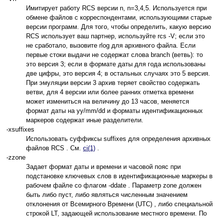
Имитирует работу RCS версии n, n=3,4,5. Используется при
обмене файлов с корреспондентами, использующими старые
версии программ. Для того, чтобы определить, какую версию
RCS использует ваш партнер, используйте rcs -V; если это
не сработало, вызовите rlog для архивного файла. Если
первые стоки выдачи не содержат слова branch (ветвь): то
это версия 3; если в формате даты для года использованы
две цифры, это версия 4; в остальных случаях это 5 версия.
При эмуляции версии 3 архив теряет свойство содержать
ветви, для 4 версии или более ранних отметка времени
может измениться на величину до 13 часов, меняется
формат даты на yy/mm/dd и форматы идентификационных
маркеров содержат иные разделители.
-xsuffixes
Использовать суффиксы suffixes для определения архивных
файлов RCS . См.
ci(1)
.
-zzone
Задает формат даты и времени и часовой пояс при
подстановке ключевых слов в идентификационные маркеры в
рабочем файле со флагом -ddate . Параметр zone должен
быть либо пуст, либо являться численным значением
отклонения от Всемирного Времени (UTC) , либо специальной
строкой LT, задающей использование местного времени. По