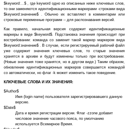
$keyword:...$ , где keyword одно из описанных ниже ключевых слов,
то они заменяются идентификационными маркерами -строками вида
$keyword:значение$ . Обычно их вставляют в комментарии или
строковые переменные программ -- для распознавания версий.
Как правило, начальная версия содержит идентификационные
маркеры в виде $keyword$. Подстановка значения происходит при
востребовании: команда co заменит такой маркер маркером вида
$keyword:значение$ . В случае, если регистрируемый рабочий файл
уже содержит значения ключевых слов, то старые значения
хранятся в архиве и будут изменены только при востребовании.
(Новые значения тоже хранятся, но в другом виде.) Таким образом,
обновление идентификационных маркеров совершается командой
co автоматически, но флаг -k может изменить такое поведение.
КЛЮЧЕВЫЕ СЛОВА И ИХ ЗНАЧЕНИЯ:
$Author$
Имя (login name) пользователя зарегистрировавшего данную
версию.
$Date$
Дата и время регистрации версии. Флаг -zzone добавит
числовое значение часового пояса, по умолчанию
используется Всемирное Время.