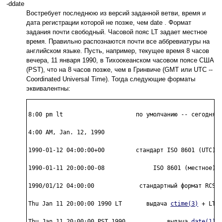
-ddate
Востребует последнюю из версий заданной ветви, время и
дата регистрации которой не позже, чем date . Формат
задания почти свободный. Часовой пояс LT задает местное
время. Правильно распознаются почти все аббревиатуры на
английском языке. Пусть, например, текущее время 8 часов
вечера, 11 января 1990, в Тихоокеанском часовом поясе США
(PST), что на 8 часов позже, чем в Гринвиче (GMT или UTC --
Coordinated Universal Time). Тогда следующие форматы
эквивалентны:
8:00 pm lt                     по умолчанию -- сегодня

4:00 AM, Jan. 12, 1990

1990-01-12 04:00:00+00         стандарт ISO 8601 (UTC)

1990-01-11 20:00:00-08              ISO 8601 (местное)

1990/01/12 04:00:00             стандартный формат RCS

Thu Jan 11 20:00:00 1990 LT       выдача 
ctime(3)
 + LT

Thu Jan 11 20:00:00 PST 1990            выдача 
date(1)