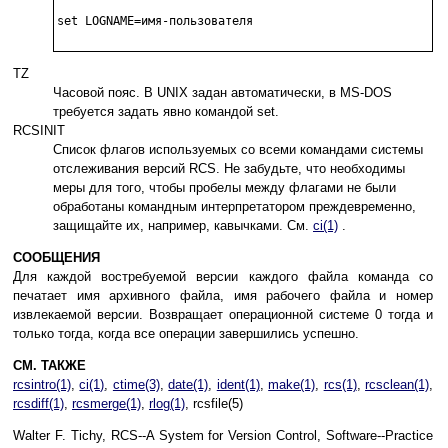
set LOGNAME=имя-пользователя

TZ
Часовой пояс. В UNIX задан автоматически, в MS-DOS
требуется задать явно командой set.
RCSINIT
Список флагов используемых со всеми командами системы
отслеживания версий RCS. Не забудьте, что необходимы
меры для того, чтобы пробелы между флагами не были
обработаны командным интерпретатором преждевременно,
защищайте их, например, кавычками. См.
ci(1)
.
СООБЩЕНИЯ
Для каждой востребуемой версии каждого файла команда co
печатает имя архивного файла, имя рабочего файла и номер
извлекаемой версии. Возвращает операционной системе 0 тогда и
только тогда, когда все операции завершились успешно.
СМ. ТАКЖЕ
rcsintro(1)
,
ci(1)
,
ctime(3)
,
date(1)
,
ident(1)
,
make(1)
,
rcs(1)
,
rcsclean(1)
,
rcsdiff(1)
,
rcsmerge(1)
,
rlog(1)
, rcsfile(5)
Walter F. Tichy, RCS--A System for Version Control, Software--Practice