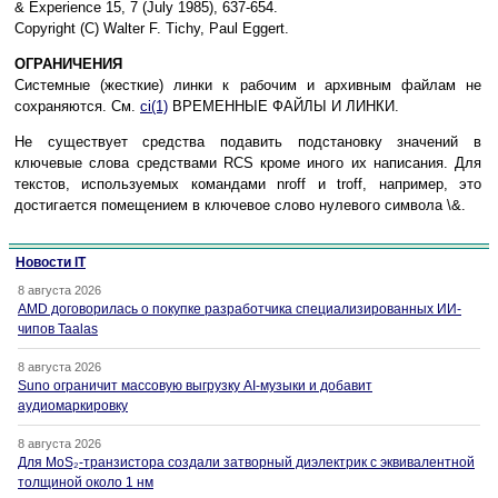
& Experience 15, 7 (July 1985), 637-654.
Copyright (C) Walter F. Tichy, Paul Eggert.
ОГРАНИЧЕНИЯ
Системные (жесткие) линки к рабочим и архивным файлам не
сохраняются. См.
ci(1)
ВРЕМЕННЫЕ ФАЙЛЫ И ЛИНКИ.
Не существует средства подавить подстановку значений в
ключевые слова средствами RCS кроме иного их написания. Для
текстов, используемых командами nroff и troff, например, это
достигается помещением в ключевое слово нулевого символа \&.
Новости IT
8 августа 2026
AMD договорилась о покупке разработчика специализированных ИИ-
чипов Taalas
8 августа 2026
Suno ограничит массовую выгрузку AI-музыки и добавит
аудиомаркировку
8 августа 2026
Для MoS₂-транзистора создали затворный диэлектрик с эквивалентной
толщиной около 1 нм