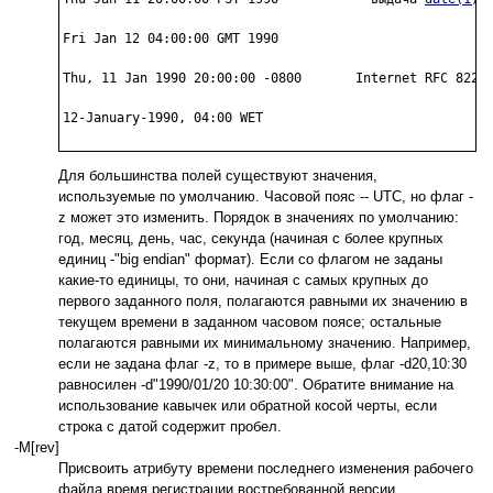
Fri Jan 12 04:00:00 GMT 1990

Thu, 11 Jan 1990 20:00:00 -0800       Internet RFC 822

12-January-1990, 04:00 WET

Для большинства полей существуют значения,
используемые по умолчанию. Часовой пояс -- UTC, но флаг -
z может это изменить. Порядок в значениях по умолчанию:
год, месяц, день, час, секунда (начиная с более крупных
единиц -"big endian" формат). Если со флагом не заданы
какие-то единицы, то они, начиная с самых крупных до
первого заданного поля, полагаются равными их значению в
текущем времени в заданном часовом поясе; остальные
полагаются равными их минимальному значению. Например,
если не задана флаг -z, то в примере выше, флаг -d20,10:30
равносилен -d"1990/01/20 10:30:00". Обратите внимание на
использование кавычек или обратной косой черты, если
строка с датой содержит пробел.
-M[rev]
Присвоить атрибуту времени последнего изменения рабочего
файла время регистрации востребованной версии.