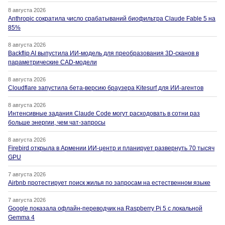
8 августа 2026
Anthropic сократила число срабатываний биофильтра Claude Fable 5 на
85%
8 августа 2026
Backflip AI выпустила ИИ-модель для преобразования 3D-сканов в
параметрические CAD-модели
8 августа 2026
Cloudflare запустила бета-версию браузера Kitesurf для ИИ-агентов
8 августа 2026
Интенсивные задания Claude Code могут расходовать в сотни раз
больше энергии, чем чат-запросы
8 августа 2026
Firebird открыла в Армении ИИ-центр и планирует развернуть 70 тысяч
GPU
7 августа 2026
Airbnb протестирует поиск жилья по запросам на естественном языке
7 августа 2026
Google показала офлайн-переводчик на Raspberry Pi 5 с локальной
Gemma 4