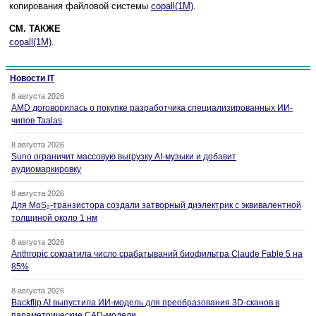
копирования файловой системы
copall(1M)
.
СМ. ТАКЖЕ
copall(1M)
.
Новости IT
8 августа 2026
AMD договорилась о покупке разработчика специализированных ИИ-
чипов Taalas
8 августа 2026
Suno ограничит массовую выгрузку AI-музыки и добавит
аудиомаркировку
8 августа 2026
Для MoS₂-транзистора создали затворный диэлектрик с эквивалентной
толщиной около 1 нм
8 августа 2026
Anthropic сократила число срабатываний биофильтра Claude Fable 5 на
85%
8 августа 2026
Backflip AI выпустила ИИ-модель для преобразования 3D-сканов в
параметрические CAD-модели