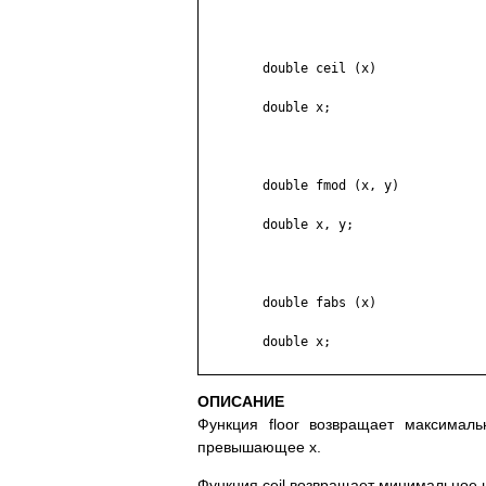
	double ceil (x)

	double x;

	double fmod (x, y)

	double x, y;

	double fabs (x)

	double x;

ОПИСАНИЕ
Функция floor возвращает максимал
превышающее x.
Функция ceil возвращает минимальное 