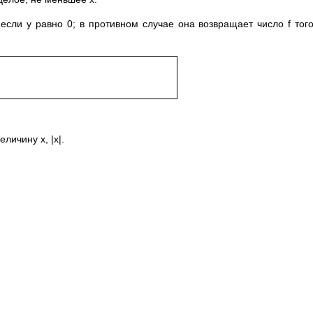
если y равно 0; в противном случае она возвращает число f тог
личину x, |x|.