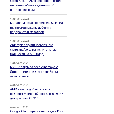
Open Secure AI Alliance предложил
механизм обмена данными об
инцидентах с ИИ
4 августа 2026
Mariana Minerals привлекла $310 млн
на автоматизацию добычи и
переработки металлов
4 августа 2026
Anthropic закупит у облачного
стартапа Volta вычислительные
мощности на $10 млрд
4 августа 2026
NVIDIA открыла веса Alpamayo 2
Super — модели для разработки
автопилотов
4 августа 2026
AMD начала добавлять в Linux
поддержку дисплейного блока DCN6
для графики GFX13
4 августа 2026
Google Cloud представила двух ИИ-