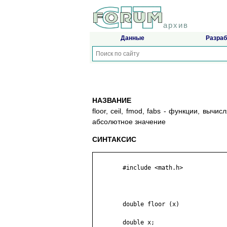
архив
Данные
Разраб
НАЗВАНИЕ
floor, ceil, fmod, fabs - функции, вы
абсолютное значение
СИНТАКСИС
	#include <math.h>

	double floor (x)

	double x;
