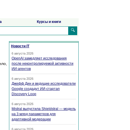
а
Курсы и книги
🔍
Новости IT
6 августа 2026
OpenAI замедляет исследования
ело,
после неконтролируемой активности
ИИ-агентов
6 августа 2026
Джефф Дин и ведущие исследователи
Google создадут ИИ-стартап
Discovery Loop
6 августа 2026
Mistral выпустила Shieldstral — модель
на 3 млрд параметров для
адаптивной модерации
6 августа 2026