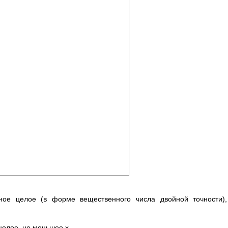
ьное целое (в форме вещественного числа двойной точности)
целое, не меньшее x.