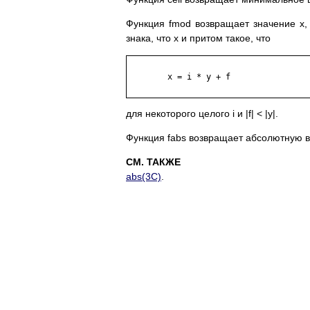
Функция fmod возвращает значение x, 
знака, что x и притом такое, что
	x = i * y + f

для некоторого целого i и |f| < |y|.
Функция fabs возвращает абсолютную ве
СМ. ТАКЖЕ
abs(3C)
.