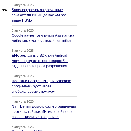
5 августа 2026
о же
Samsung раскрыла расчётные
показатели zHBM: до восьми раз
выше HBM5
5 августа 2026
Google начнет отключать Assistant на
мобильных устройствах 4 сентября
5 августа 2026
EFF: рекламные SDK для Android
могут передавать геолокацию без
отдельного запроса разрешения
5 августа 2026
Поставки Google TPU для Anthropic
профинансируют через
внебалансовую структуру
4 августа 2026
NYT: Белый дом отложил ограничения
против китайских ИИ-моделей после
спора в Кремниевой долине
4 августа 2026