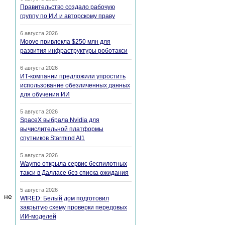
Правительство создало рабочую
группу по ИИ и авторскому праву
6 августа 2026
Moove привлекла $250 млн для
развития инфраструктуры роботакси
6 августа 2026
ИТ-компании предложили упростить
использование обезличенных данных
для обучения ИИ
5 августа 2026
SpaceX выбрала Nvidia для
вычислительной платформы
спутников Starmind AI1
5 августа 2026
Waymo открыла сервис беспилотных
такси в Далласе без списка ожидания
5 августа 2026
, не
WIRED: Белый дом подготовил
закрытую схему проверки передовых
ИИ-моделей