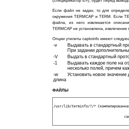
(спецификатор tc=), будет перед выво
Если файл не задан, то для опреде
окружения TERMCAP и TERM. Если TE
файла, из него извлекается описа
TERMCAP не установлена, извлечение п
Опции утилиты captoinfo имеют следу
-v
Выдавать в стандартный пр
При задании дополнительны
-V
Выдать в стандартный прото
-1
Выдавать каждое поле на от
несколько полей, причем ка
-w
Установить новое значение 
длина
ФАЙЛЫ
/usr/lib/terminfo/?/* Скомпилированная
                                   сан