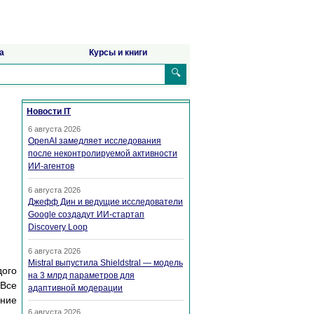
а
Курсы и книги
🔍
Новости IT
6 августа 2026
OpenAI замедляет исследования
после неконтролируемой активности
ИИ-агентов
6 августа 2026
Джефф Дин и ведущие исследователи
Google создадут ИИ-стартап
Discovery Loop
6 августа 2026
Mistral выпустила Shieldstral — модель
дого
на 3 млрд параметров для
 Все
адаптивной модерации
ние
6 августа 2026