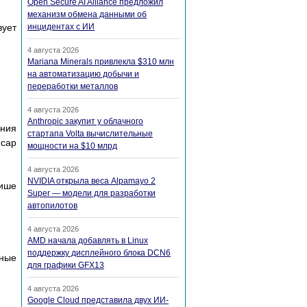
Open Secure AI Alliance предложил
механизм обмена данными об
вует
инцидентах с ИИ
4 августа 2026
Mariana Minerals привлекла $310 млн
на автоматизацию добычи и
переработки металлов
4 августа 2026
Anthropic закупит у облачного
ния
стартапа Volta вычислительные
mcap
мощности на $10 млрд
4 августа 2026
NVIDIA открыла веса Alpamayo 2
више
Super — модели для разработки
автопилотов
4 августа 2026
AMD начала добавлять в Linux
поддержку дисплейного блока DCN6
ные
для графики GFX13
4 августа 2026
Google Cloud представила двух ИИ-