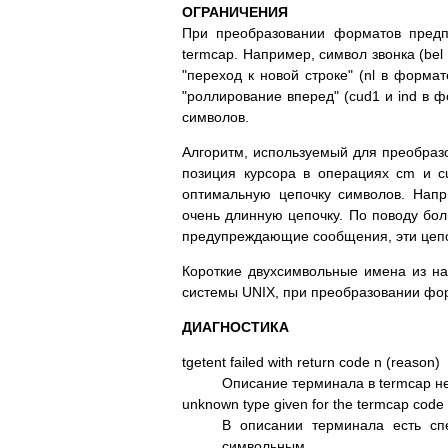
ОГРАНИЧЕНИЯ
При преобразовании форматов предп
termcap. Например, символ звонка (be
"переход к новой строке" (nl в форма
"роллирование вперед" (cud1 и ind в ф
символов.
Алгоритм, используемый для преобраз
позиция курсора в операциях cm и c
оптимальную цепочку символов. Напр
очень длинную цепочку. По поводу бо
предупреждающие сообщения, эти цепо
Короткие двухсимвольные имена из на
системы UNIX, при преобразовании фо
ДИАГНОСТИКА
tgetent failed with return code n (reason)
Описание терминала в termcap н
unknown type given for the termcap code
В описании терминала есть сп
символьным.