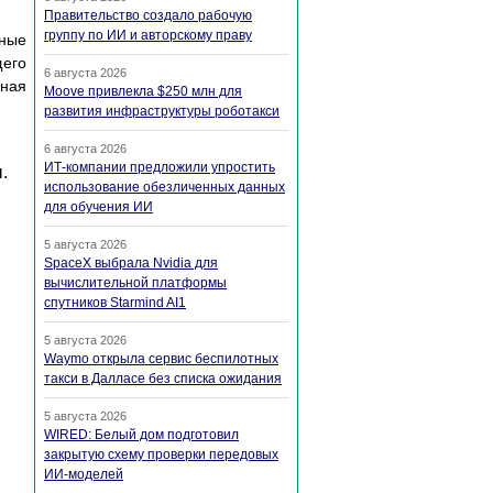
Правительство создало рабочую
группу по ИИ и авторскому праву
нные
щего
6 августа 2026
ная
Moove привлекла $250 млн для
развития инфраструктуры роботакси
6 августа 2026
ИТ-компании предложили упростить
.
использование обезличенных данных
для обучения ИИ
5 августа 2026
SpaceX выбрала Nvidia для
вычислительной платформы
спутников Starmind AI1
5 августа 2026
Waymo открыла сервис беспилотных
такси в Далласе без списка ожидания
5 августа 2026
WIRED: Белый дом подготовил
закрытую схему проверки передовых
ИИ-моделей