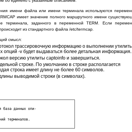
дом об единено с указанным описанием.
ления имени файла или имени терминала используются переме
RMCAP имеет значение полного маршрутного имени существую
ние терминала, заданного в переменной TERM. Если перемен
роисходит из стандартного файла /etc/termcap.
ющий смысл:
отокол трассировочную информацию о выполнении утилиты
х опций -v будет выдаваться более детальная информация.
кол версию утилиты captoinfo и завершиться.
дельной строке. По умолчанию в строке располагается
ждая строка имеет длину не более 60 символов.
длины выводимой строки (в символах).
 база данных опи- 

ий терминалов.
