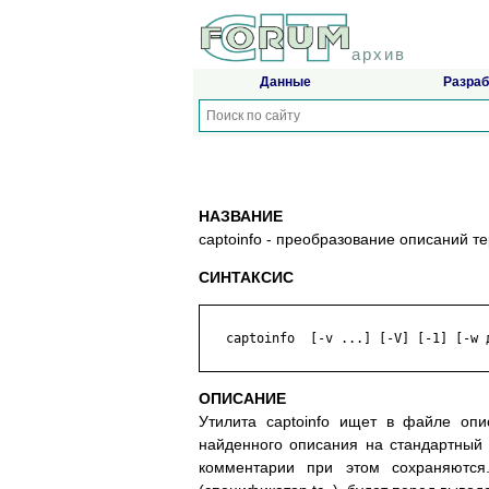
архив
Данные
Разраб
НАЗВАНИЕ
captoinfo - преобразование описаний т
СИНТАКСИС
   captoinfo  [-v ...] [-V] [-1] [-w д
ОПИСАНИЕ
Утилита captoinfo ищет в файле опи
найденного описания на стандартный
комментарии при этом сохраняются