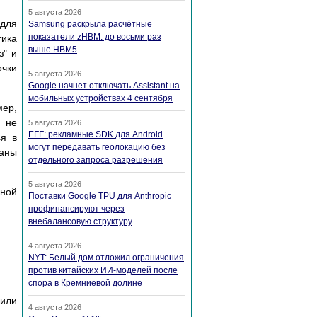
5 августа 2026
 для
Samsung раскрыла расчётные
показатели zHBM: до восьми раз
тика
выше HBM5
з" и
очки
5 августа 2026
Google начнет отключать Assistant на
мобильных устройствах 4 сентября
мер,
о не
5 августа 2026
EFF: рекламные SDK для Android
ся в
могут передавать геолокацию без
даны
отдельного запроса разрешения
5 августа 2026
нной
Поставки Google TPU для Anthropic
профинансируют через
внебалансовую структуру
4 августа 2026
NYT: Белый дом отложил ограничения
против китайских ИИ-моделей после
спора в Кремниевой долине
 или
4 августа 2026