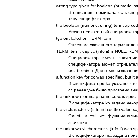
wrong type given for boolean (numeric, st
В описании терминала есть специ
типу спецификатора.
the boolean (numeric, string) termcap cod
Указан неизвестный спецификатор
tgetent failed on TERM=term
Описание указанного терминала 
TERM=term: cap cc (info ii) is NULL: R
Спецификатор имеет значение
спецификатора может отрицател
или terminfo. Для отмены значен
a function key for cc was specified, but it
В спецификаторе ko указано, что
cc ранее уже было присвоено зна
the unknown termcap name cc was specifie
В спецификаторе ko задано неко
the vi character v (info ii) has the value x
Одной и той же функциональ
значения.
the unknown vi character v (info ii) was s
В спецификаторе ma задана неиз