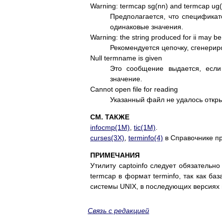
Warning: termcap sg(nn) and termcap ug(n
Предполагается, что спецификато
одинаковые значения.
Warning: the string produced for ii may be 
Рекомендуется цепочку, сгенери
Null termname is given
Это сообщение выдается, есл
значение.
Cannot open file for reading
Указанный файл не удалось откры
СМ. ТАКЖЕ
infocmp(1M)
,
tic(1M)
.
curses(3X)
,
terminfo(4)
в Справочнике п
ПРИМЕЧАНИЯ
Утилиту captoinfo следует обязательн
termcap в формат terminfo, так как б
системы UNIX, в последующих версиях 
Связь с редакцией