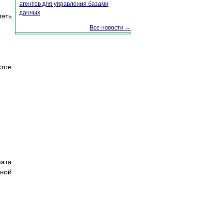
агентов для управления базами
данных
меть
Все новости →
тое
мата
нной