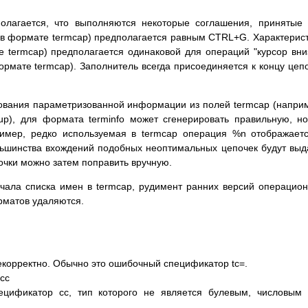
олагается, что выполняются некоторые соглашения, принятые
l в формате termcap) предполагается равным CTRL+G. Характерис
те termcap) предполагается одинаковой для операций "курсор вни
ормате termcap). Заполнитель всегда присоединяется к концу цеп
ования параметризованной информации из полей termcap (напри
up), для формата terminfo может сгенерировать правильную, н
имер, редко используемая в termcap операция %n отображает
льшинства вхождений подобных неоптимальных цепочек будут вы
чки можно затем поправить вручную.
чала списка имен в termcap, рудимент ранних версий операцио
рматов удаляются.
екорректно. Обычно это ошибочный спецификатор tc=.
 cc
ецификатор cc, тип которого не является булевым, числовым