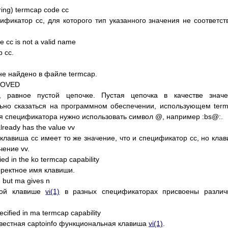
ring) termcap code cc
фикатор cc, для которого тип указанного значения не соответст
e cc is not a valid name
 cc.
не найдено в файле termcap.
EMOVED
, равное пустой цепочке. Пустая цепочка в качестве значе
ьно сказаться на программном обеспечении, использующем ter
ия спецификатора нужно использовать символ @, например :bs@:.
 already has the value vv
 клавиша cc имеет то же значение, что и спецификатор cc, но кла
чение vv.
d in the ko termcap capability
рректное имя клавиши.
x, but ma gives n
ной клавише
vi(1)
в разных спецификаторах присвоены различ
pecified in ma termcap capability
вестная captoinfo функциональная клавиша
vi(1)
.