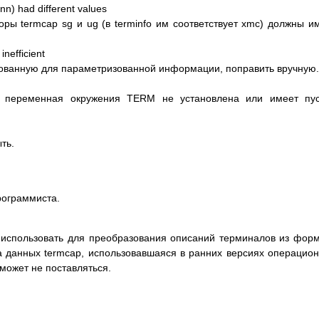
n) had different values
ры termcap sg и ug (в terminfo им соответствует xmc) должны и
inefficient
рованную для параметризованной информации, поправить вручную.
и переменная окружения TERM не установлена или имеет пус
ть.
рограммиста.
о использовать для преобразования описаний терминалов из фор
аза данных termcap, использовавшаяся в ранних версиях операцио
может не поставляться.