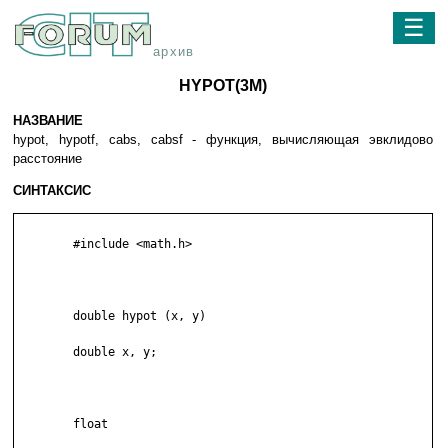
☰
архив
HYPOT(3M)
НАЗВАНИЕ
hypot, hypotf, cabs, cabsf - функция, вычисляющая эвклидово
расстояние
СИНТАКСИС
	#include <math.h>

	double hypot (x, y)

	double x, y;

	float
