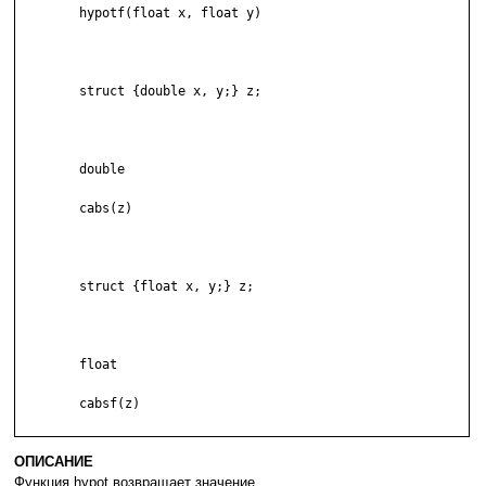
	hypotf(float x, float y)

	struct {double x, y;} z;

	double

	cabs(z)

	struct {float x, y;} z;

	float

	cabsf(z)

ОПИСАНИЕ
Функция hypot возвращает значение