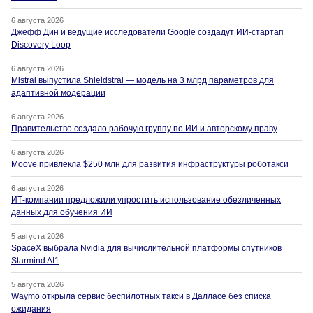
6 августа 2026
Джефф Дин и ведущие исследователи Google создадут ИИ-стартап
Discovery Loop
6 августа 2026
Mistral выпустила Shieldstral — модель на 3 млрд параметров для
адаптивной модерации
6 августа 2026
Правительство создало рабочую группу по ИИ и авторскому праву
6 августа 2026
Moove привлекла $250 млн для развития инфраструктуры роботакси
6 августа 2026
ИТ-компании предложили упростить использование обезличенных
данных для обучения ИИ
5 августа 2026
SpaceX выбрала Nvidia для вычислительной платформы спутников
Starmind AI1
5 августа 2026
Waymo открыла сервис беспилотных такси в Далласе без списка
ожидания