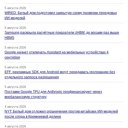
5 августа 2026
WIRED: Белый дом подготовил закрытую схему проверки передовых
ИИ-моделей
5 августа 2026
Samsung раскрыла расчётные показатели zHBM: до восьми раз выше
HBM5
5 августа 2026
Google начнет отключать Assistant на мобильных устройствах 4
сентября
5 августа 2026
EFF: рекламные SDK для Android могут передавать геолокацию без
отдельного запроса разрешения
5 августа 2026
Поставки Google TPU для Anthropic профинансируют через
внебалансовую структуру
4 августа 2026
NYT: Белый дом отложил ограничения против китайских ИИ-моделей
после спора в Кремниевой долине
4 августа 2026