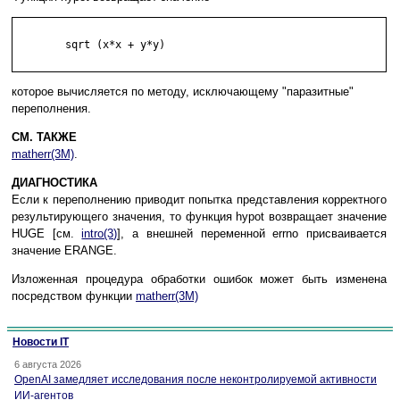
	sqrt (x*x + y*y)

которое вычисляется по методу, исключающему "паразитные"
переполнения.
СМ. ТАКЖЕ
matherr(3M)
.
ДИАГНОСТИКА
Если к переполнению приводит попытка представления корректного
результирующего значения, то функция hypot возвращает значение
HUGE [см.
intro(3)
], а внешней переменной errno присваивается
значение ERANGE.
Изложенная процедура обработки ошибок может быть изменена
посредством функции
matherr(3M)
Новости IT
6 августа 2026
OpenAI замедляет исследования после неконтролируемой активности
ИИ-агентов