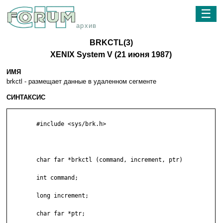
☰
архив
BRKCTL(3)
XENIX System V (21 июня 1987)
ИМЯ
brkctl - paзмeщaeт дaнныe в yдaлeннoм ceгмeнтe
СИНТАКСИС
	#include <sys/brk.h>

	char far *brkctl (command, increment, ptr)

	int command;

	long increment;

	char far *ptr;
