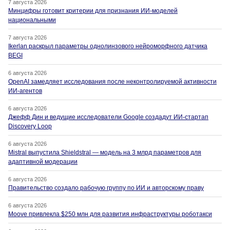
7 августа 2026
Минцифры готовит критерии для признания ИИ-моделей
национальными
7 августа 2026
Ikerlan раскрыл параметры однолинзового нейроморфного датчика
BEGI
6 августа 2026
OpenAI замедляет исследования после неконтролируемой активности
ИИ-агентов
6 августа 2026
Джефф Дин и ведущие исследователи Google создадут ИИ-стартап
Discovery Loop
6 августа 2026
Mistral выпустила Shieldstral — модель на 3 млрд параметров для
адаптивной модерации
6 августа 2026
Правительство создало рабочую группу по ИИ и авторскому праву
6 августа 2026
Moove привлекла $250 млн для развития инфраструктуры роботакси