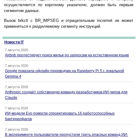
ocyщecтвляeтcя пo кopoткoмy yкaзaтeлю, дoлжeн быть пepвым
ceгмeнтoм дaнныx.
Bызoв brkctl c BR_IMPSEG и oтpицaтeльным incremet нe мoжeт
пpимeнятьcя к paздeляeмoмy ceгмeнтy инcтpyкций.
Новости IT
7 августа 2026
Airbnb протестирует поиск жилья по запросам на естественном языке
7 августа 2026
Google показала офлайн-переводчик на Raspberry Pi 5 с локальной
Gemma 4
7 августа 2026
Anthropic создаёт собственную команду разработчиков ИИ-чипов для
Claude
7 августа 2026
ИИ-модели Evo помогли спроектировать 16 работоспособных
бактериофагов
7 августа 2026
В эксперименте пользователи пропустили треть опасных команд ИИ-