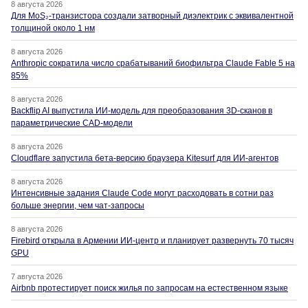
8 августа 2026
Для MoS₂-транзистора создали затворный диэлектрик с эквивалентной
толщиной около 1 нм
8 августа 2026
Anthropic сократила число срабатываний биофильтра Claude Fable 5 на
85%
8 августа 2026
Backflip AI выпустила ИИ-модель для преобразования 3D-сканов в
параметрические CAD-модели
8 августа 2026
Cloudflare запустила бета-версию браузера Kitesurf для ИИ-агентов
8 августа 2026
Интенсивные задания Claude Code могут расходовать в сотни раз
больше энергии, чем чат-запросы
8 августа 2026
Firebird открыла в Армении ИИ-центр и планирует развернуть 70 тысяч
GPU
7 августа 2026
Airbnb протестирует поиск жилья по запросам на естественном языке