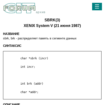
☰
архив
SBRK(3)
XENIX System V (21 июня 1987)
НАЗВАНИЕ
sbrk, brk - pacпpeдeляeт пaмять в ceгмeнтe дaнныx
СИНТАКСИС
          char *sbrk (incr)

          int incr;

          int brk (addr)

          char *addr;

ОПИСАНИЕ