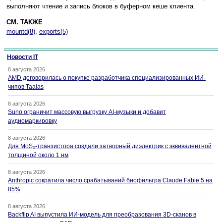
выполняют чтение и запись блоков в буферном кеше клиента.
СМ. ТАКЖЕ
mountd(8)
,
exports(5)
Новости IT
8 августа 2026
AMD договорилась о покупке разработчика специализированных ИИ-
чипов Taalas
8 августа 2026
Suno ограничит массовую выгрузку AI-музыки и добавит
аудиомаркировку
8 августа 2026
Для MoS₂-транзистора создали затворный диэлектрик с эквивалентной
толщиной около 1 нм
8 августа 2026
Anthropic сократила число срабатываний биофильтра Claude Fable 5 на
85%
8 августа 2026
Backflip AI выпустила ИИ-модель для преобразования 3D-сканов в