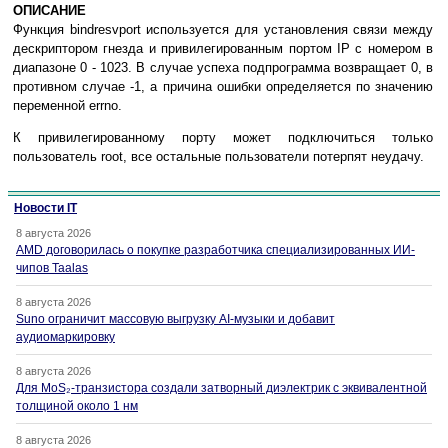
ОПИСАНИЕ
Функция bindresvport используется для установления связи между
дескриптором гнезда и привилегированным портом IP с номером в
диапазоне 0 - 1023. В случае успеха подпрограмма возвращает 0, в
противном случае -1, а причина ошибки определяется по значению
переменной errno.
К привилегированному порту может подключиться только
пользователь root, все остальные пользователи потерпят неудачу.
Новости IT
8 августа 2026
AMD договорилась о покупке разработчика специализированных ИИ-
чипов Taalas
8 августа 2026
Suno ограничит массовую выгрузку AI-музыки и добавит
аудиомаркировку
8 августа 2026
Для MoS₂-транзистора создали затворный диэлектрик с эквивалентной
толщиной около 1 нм
8 августа 2026