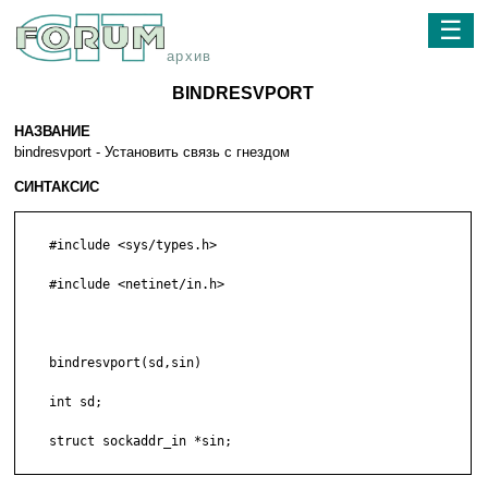
☰
архив
BINDRESVPORT
НАЗВАНИЕ
bindresvport - Установить связь с гнездом
СИНТАКСИС
    #include <sys/types.h>

    #include <netinet/in.h>

    bindresvport(sd,sin)

    int sd;

    struct sockaddr_in *sin;
