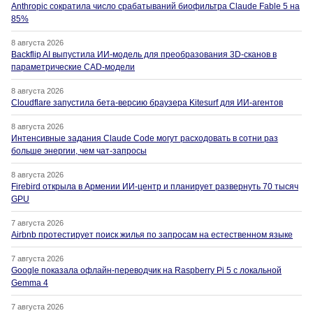
Anthropic сократила число срабатываний биофильтра Claude Fable 5 на
85%
8 августа 2026
Backflip AI выпустила ИИ-модель для преобразования 3D-сканов в
параметрические CAD-модели
8 августа 2026
Cloudflare запустила бета-версию браузера Kitesurf для ИИ-агентов
8 августа 2026
Интенсивные задания Claude Code могут расходовать в сотни раз
больше энергии, чем чат-запросы
8 августа 2026
Firebird открыла в Армении ИИ-центр и планирует развернуть 70 тысяч
GPU
7 августа 2026
Airbnb протестирует поиск жилья по запросам на естественном языке
7 августа 2026
Google показала офлайн-переводчик на Raspberry Pi 5 с локальной
Gemma 4
7 августа 2026