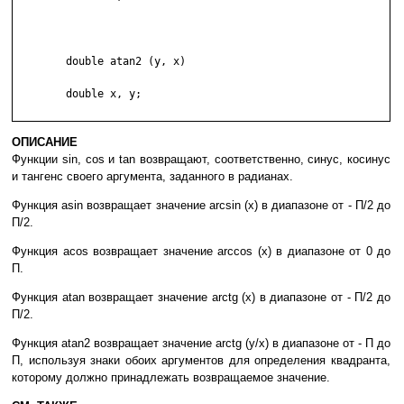
	double atan2 (y, x)

	double x, y;

ОПИСАНИЕ
Функции sin, cos и tan возвращают, соответственно, синус, косинус
и тангенс своего аргумента, заданного в радианах.
Функция asin возвращает значение arcsin (x) в диапазоне от - П/2 до
П/2.
Функция acos возвращает значение arccos (x) в диапазоне от 0 до
П.
Функция atan возвращает значение arctg (x) в диапазоне от - П/2 до
П/2.
Функция atan2 возвращает значение arctg (y/x) в диапазоне от - П до
П, используя знаки обоих аргументов для определения квадранта,
которому должно принадлежать возвращаемое значение.