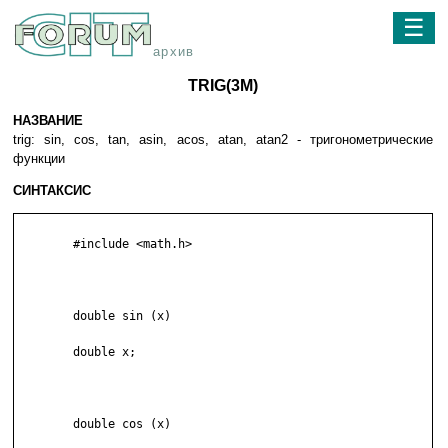
☰
архив
TRIG(3M)
НАЗВАНИЕ
trig: sin, cos, tan, asin, acos, atan, atan2 - тригонометрические
функции
СИНТАКСИС
	#include <math.h>

	double sin (x)

	double x;

	double cos (x)
