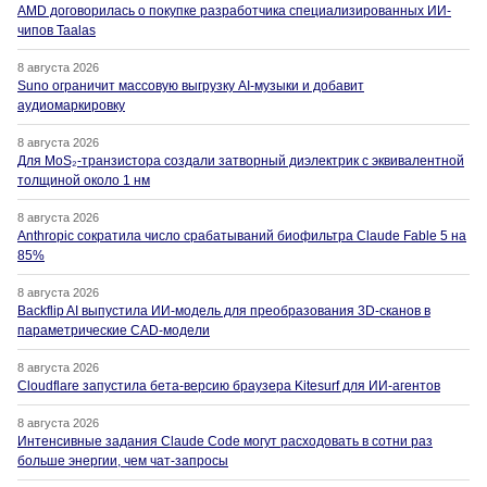
AMD договорилась о покупке разработчика специализированных ИИ-
чипов Taalas
8 августа 2026
Suno ограничит массовую выгрузку AI-музыки и добавит
аудиомаркировку
8 августа 2026
Для MoS₂-транзистора создали затворный диэлектрик с эквивалентной
толщиной около 1 нм
8 августа 2026
Anthropic сократила число срабатываний биофильтра Claude Fable 5 на
85%
8 августа 2026
Backflip AI выпустила ИИ-модель для преобразования 3D-сканов в
параметрические CAD-модели
8 августа 2026
Cloudflare запустила бета-версию браузера Kitesurf для ИИ-агентов
8 августа 2026
Интенсивные задания Claude Code могут расходовать в сотни раз
больше энергии, чем чат-запросы