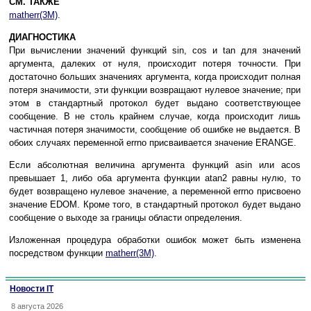
СМ. ТАКЖЕ
matherr(3M)
.
ДИАГНОСТИКА
При вычислении значений функций sin, cos и tan для значений
аргумента, далеких от нуля, происходит потеря точности. При
достаточно больших значениях аргумента, когда происходит полная
потеря значимости, эти функции возвращают нулевое значение; при
этом в стандартный протокол будет выдано соответствующее
сообщение. В не столь крайнем случае, когда происходит лишь
частичная потеря значимости, сообщение об ошибке не выдается. В
обоих случаях переменной errno присваивается значение ERANGE.
Если абсолютная величина аргумента функций asin или acos
превышает 1, либо оба аргумента функции atan2 равны нулю, то
будет возвращено нулевое значение, а переменной errno присвоено
значение EDOM. Кроме того, в стандартный протокол будет выдано
сообщение о выходе за границы области определения.
Изложенная процедура обработки ошибок может быть изменена
посредством функции
matherr(3M)
.
Новости IT
8 августа 2026