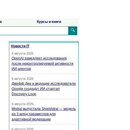
а
Курсы и книги
🔍
Новости IT
6 августа 2026
OpenAI замедляет исследования
после неконтролируемой активности
ИИ-агентов
6 августа 2026
Джефф Дин и ведущие исследователи
Google создадут ИИ-стартап
Discovery Loop
6 августа 2026
Mistral выпустила Shieldstral — модель
на 3 млрд параметров для
адаптивной модерации
6 августа 2026