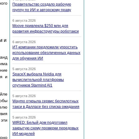
рого
Правительство создало рабочую
группу по ИИ и авторскому праву
6 августа 2026
Moove привлекла $250 млн для
развития инфраструктуры роботакси
м и
6 августа 2026
ИТ-компании предложили упростить
использование обезличенных данных
манд
для обучения ИИ
жима
5 августа 2026
ание
SpaceX выбрала Nvidia для
ия и
вычислительной платформы
спутников Starmind AI1
айле
5 августа 2026
тобы
Waymo открыла сервис беспилотных
телю
такси в Далласе без списка ожидания
твия
5 августа 2026
 эти
WIRED: Белый дом подготовил
закрытую схему проверки передовых
ИИ-моделей
 оно