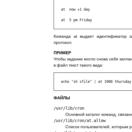
   at  now +1 day

   at  5 pm Friday

Команда at выдает идентификатор з
протокол.
ПРИМЕР
Чтобы задание могло снова себя заплани
в файл текст такого вида:
   echo "sh sfile" | at 1900 thursday 
ФАЙЛЫ
/usr/lib/cron
Основной каталог команд, связан
/usr/lib/cron/at.allow
Список пользователей, которым р