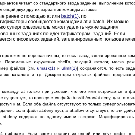
ариантов читает со стандартного ввода задание, выполнение кото
 опций двух других вариантов команды at таков:
ые ранее с помощью at или
batch(1)
, по
ификаторы сообщаются командами at и batch. Их можно
олько суперпользователь может удалять чужие задания.
ованных заданиях по идентификаторам_заданий. Если
ается список всех заданий, запланированных пользователе
 протокол не переназначены, то весь вывод запланированных ко
. Переменные окружения shell'а, текущий каталог, маска ре
змер файлов [см.
umask(1)
и
ulimit(1)
] сохраняются, то есть зад
м же каталоге и т.д. Дескрипторы открытых файлов, прерыван
 команду at только при условии, что его имя встречается в ф
 не существует, то проверяется файл /usr/lib/cron/at.deny, для того ч
оступ к at. Если оба файла отсутствуют, то только суперпользова
ния. Если файл at.deny пуст, а at.allow отсутствует, то эти дейс
 и at.deny содержат по одному имени в строке. Модифицировать
.
 4 цифрами. Если время состоит из одной или двух цифр, то