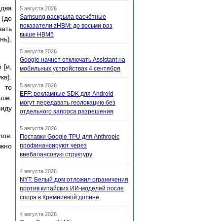
 два
5 августа 2026
Samsung раскрыла расчётные
 (до
показатели zHBM: до восьми раз
зать
выше HBM5
нь),
5 августа 2026
Google начнет отключать Assistant на
 [и,
мобильных устройствах 4 сентября
кв).
5 августа 2026
, то
EFF: рекламные SDK для Android
ьше.
могут передавать геолокацию без
виду
отдельного запроса разрешения
5 августа 2026
лов:
Поставки Google TPU для Anthropic
ожно
профинансируют через
внебалансовую структуру
4 августа 2026
NYT: Белый дом отложил ограничения
против китайских ИИ-моделей после
спора в Кремниевой долине
4 августа 2026