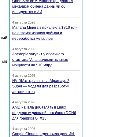
Open Secure AI Alliance предложил
механизм обмена данными об
инцидентах с ИИ
4 августа 2026
Mariana Minerals привлекла $310 млн
на автоматизацию добычи и
ный
переработки металлов
4 августа 2026
Anthropic закупит у облачного
стартапа Volta вычислительные
ючив
мощности на $10 млрд
4 августа 2026
NVIDIA открыла веса Alpamayo 2
Super — модели для разработки
автопилотов
4 августа 2026
AMD начала добавлять в Linux
поддержку дисплейного блока DCN6
для графики GFX13
4 августа 2026
Google Cloud представила двух ИИ-