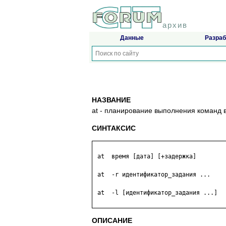
архив
Данные
Разраб
НАЗВАНИЕ
at - планирование выполнения команд 
СИНТАКСИС
 at  время [дата] [+задержка]

 at  -r идентификатор_задания ...

 at  -l [идентификатор_задания ...]

ОПИСАНИЕ