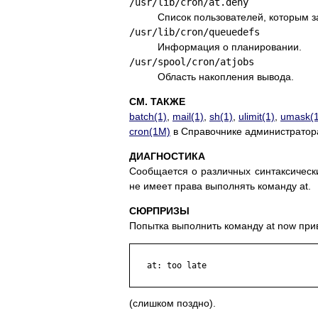
/usr/lib/cron/at.deny
Список пользователей, которым з
/usr/lib/cron/queuedefs
Информация о планировании.
/usr/spool/cron/atjobs
Область накопления вывода.
СМ. ТАКЖЕ
batch(1)
,
mail(1)
,
sh(1)
,
ulimit(1)
,
umask(1
cron(1M)
в Справочнике администратор
ДИАГНОСТИКА
Сообщается о различных синтаксически
не имеет права выполнять команду at.
СЮРПРИЗЫ
Попытка выполнить команду at now пр
   at: too late

(слишком поздно).