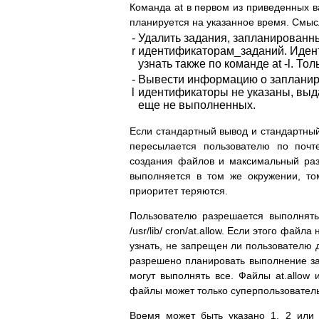
Команда at в первом из приведенных в
планируется на указанное время. Смысл
-
Удалить задания, запланированн
r
идентификаторам_заданий. Идент
узнать также по команде at -l. Т
-
Вывести информацию о запланир
l
идентификаторы не указаны, выд
еще не выполненных.
Если стандартный вывод и стандартный
пересылается пользователю по почте
создания файлов и максимальный ра
выполняется в том же окружении, то
приоритет теряются.
Пользователю разрешается выполнять
/usr/lib/ cron/at.allow. Если этого файла
узнать, не запрещен ли пользователю д
разрешено планировать выполнение зада
могут выполнять все. Файлы at.allow
файлы может только суперпользователь
Время может быть указано 1, 2 или