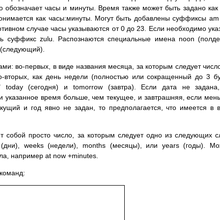
о обозначает часы и минуты. Время также может быть задано как
понимается как часы:минуты. Могут быть добавлены суффиксы am
отивном случае часы указываются от 0 до 23. Если необходимо ука
ть суффикс zulu. Распознаются специальные имена noon (полде
t (следующий).
ми: во-первых, в виде названия месяца, за которым следует число
во-вторых, как день недели (полностью или сокращенный до 3 бу
 today (сегодня) и tomorrow (завтра). Если дата не задана
и указанное время больше, чем текущее, и завтрашняя, если мен
ущий и год явно не задан, то предполагается, что имеется в 
т собой просто число, за которым следует одно из следующих с
 (дни), weeks (недели), months (месяцы), или years (годы). М
ла, например at now +minutes.
команд: