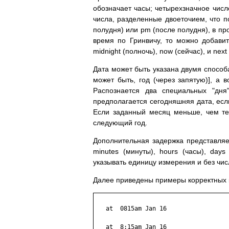
обозначает часы; четырехзначное числ
числа, разделенные двоеточием, что 
полудня) или pm (после полудня), в пр
время по Гринвичу, то можно добави
midnight (полночь), now (сейчас), и nex
Дата может быть указана двумя способа
может быть, год (через запятую)], а 
Распознается два специальных "дня"
предполагается сегодняшняя дата, есл
Если заданный месяц меньше, чем тек
следующий год.
Дополнительная задержка представляе
minutes (минуты), hours (часы), days
указывать единицу измерения и без чис
Далее приведены примеры корректных 
   at  0815am Jan 16

   at  8:15am Jan 16
