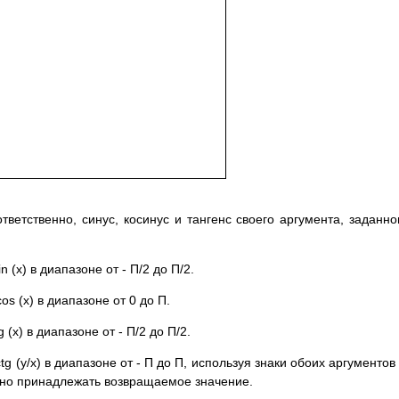
ответственно, синус, косинус и тангенс своего аргумента, заданно
 (x) в диапазоне от - П/2 до П/2.
s (x) в диапазоне от 0 до П.
(x) в диапазоне от - П/2 до П/2.
g (y/x) в диапазоне от - П до П, используя знаки обоих аргументов
жно принадлежать возвращаемое значение.