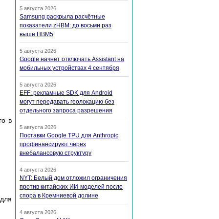
5 августа 2026
Samsung раскрыла расчётные
показатели zHBM: до восьми раз
выше HBM5
5 августа 2026
Google начнет отключать Assistant на
мобильных устройствах 4 сентября
5 августа 2026
EFF: рекламные SDK для Android
могут передавать геолокацию без
отдельного запроса разрешения
го в
5 августа 2026
Поставки Google TPU для Anthropic
профинансируют через
внебалансовую структуру
4 августа 2026
NYT: Белый дом отложил ограничения
против китайских ИИ-моделей после
спора в Кремниевой долине
 для
4 августа 2026