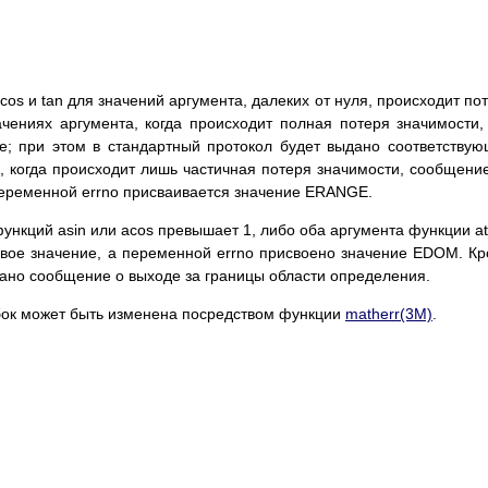
cos и tan для значений аргумента, далеких от нуля, происходит по
чениях аргумента, когда происходит полная потеря значимости,
е; при этом в стандартный протокол будет выдано соответству
, когда происходит лишь частичная потеря значимости, сообщени
переменной errno присваивается значение ERANGE.
ункций asin или acos превышает 1, либо оба аргумента функции a
евое значение, а переменной errno присвоено значение EDOM. К
дано сообщение о выходе за границы области определения.
ок может быть изменена посредством функции
matherr(3M)
.