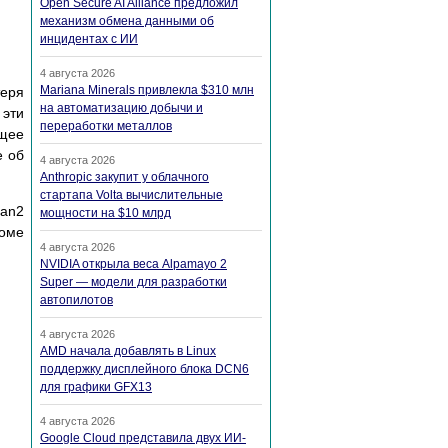
Open Secure AI Alliance предложил
механизм обмена данными об
инцидентах с ИИ
4 августа 2026
Mariana Minerals привлекла $310 млн
теря
на автоматизацию добычи и
 эти
переработки металлов
ющее
е об
4 августа 2026
Anthropic закупит у облачного
стартапа Volta вычислительные
tan2
мощности на $10 млрд
роме
4 августа 2026
NVIDIA открыла веса Alpamayo 2
Super — модели для разработки
автопилотов
4 августа 2026
AMD начала добавлять в Linux
поддержку дисплейного блока DCN6
для графики GFX13
4 августа 2026
Google Cloud представила двух ИИ-