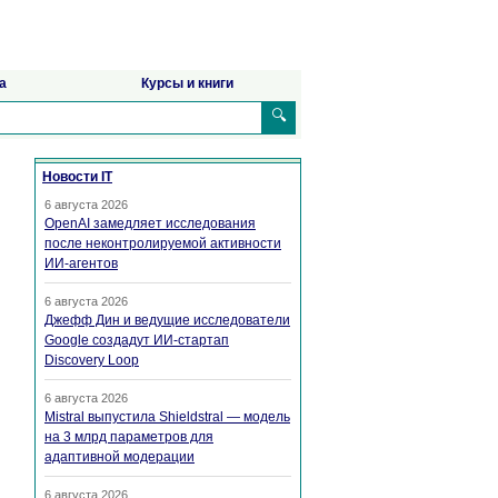
а
Курсы и книги
🔍
Новости IT
6 августа 2026
OpenAI замедляет исследования
после неконтролируемой активности
ИИ-агентов
6 августа 2026
Джефф Дин и ведущие исследователи
Google создадут ИИ-стартап
Discovery Loop
6 августа 2026
Mistral выпустила Shieldstral — модель
на 3 млрд параметров для
адаптивной модерации
6 августа 2026