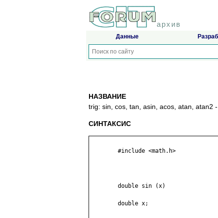
архив
Данные
Разраб
НАЗВАНИЕ
trig: sin, cos, tan, asin, acos, atan, at
СИНТАКСИС
	#include <math.h>

	double sin (x)

	double x;
