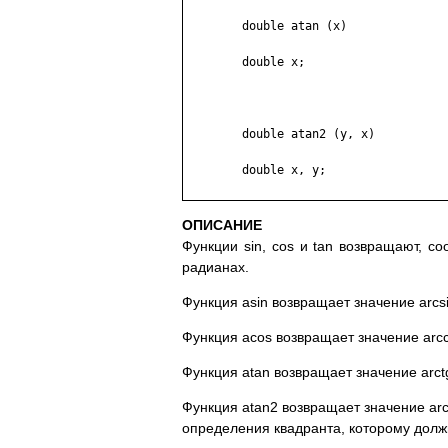
	double atan (x)

	double x;

	double atan2 (y, x)

	double x, y;

ОПИСАНИЕ
Функции sin, cos и tan возвращают, со
радианах.
Функция asin возвращает значение arcsin
Функция acos возвращает значение arcco
Функция atan возвращает значение arctg 
Функция atan2 возвращает значение arct
определения квадранта, которому дол