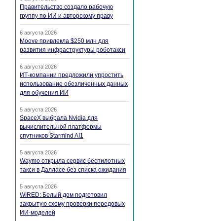
Правительство создало рабочую
группу по ИИ и авторскому праву
6 августа 2026
Moove привлекла $250 млн для
развития инфраструктуры роботакси
6 августа 2026
ИТ-компании предложили упростить
использование обезличенных данных
для обучения ИИ
5 августа 2026
SpaceX выбрала Nvidia для
вычислительной платформы
спутников Starmind AI1
5 августа 2026
Waymo открыла сервис беспилотных
такси в Далласе без списка ожидания
5 августа 2026
WIRED: Белый дом подготовил
закрытую схему проверки передовых
ИИ-моделей