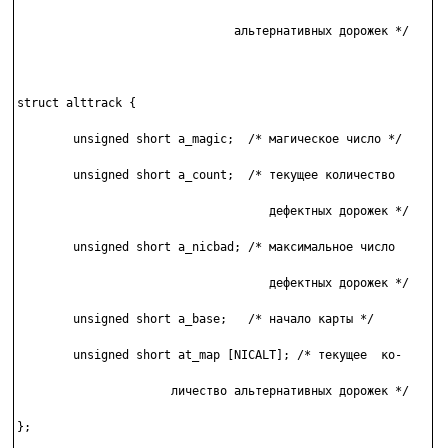
                               альтернативных дорожек */

struct alttrack {

        unsigned short a_magic;  /* магическое число */

        unsigned short a_count;  /* текущее количество

                                    дефектных дорожек */

        unsigned short a_nicbad; /* максимальное число

                                    дефектных дорожек */

        unsigned short a_base;   /* начало карты */

        unsigned short at_map [NICALT]; /* текущее  ко- 

                      личество альтернативных дорожек */

};
