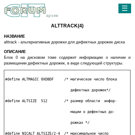
☰
архив
ALTTRACK(4)
НАЗВАНИЕ
alttrack - альтернативные дорожки для дефектных дорожек диска
ОПИСАНИЕ
Блок 0 на дисковом томе содержит информацию о наличии и
размещении дефектных дорожек, в виде следующей структуры.
#define ALTMAGIC 0XDBDF     /* магическое число блока

                               дефектных дорожек*/

#define ALTSIZE  512        /* размер области  инфор- 

                               мации о дефектных до- 

                               рожках */

#define NICALT ALTSIZE/2-4  /* максимальное число
