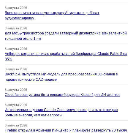
8 августа 2026
Suno ограничит массовую выгрузку AI-музыки и добавит
аудиомаркировку
8 августа 2026
Для MoS₂-транзистора создали затворный диэлектрик с эквивалентной
толщиной около 1 нм
8 августа 2026
Anthropic сократила число срабатываний биофильтра Claude Fable 5 на
85%
8 августа 2026
Backflip AI выпустила ИИ-модель для преобразования 3D-сканов в
параметрические CAD-модели
8 августа 2026
Cloudflare запустила бета-версию браузера Kitesurf для ИИ-агентов
8 августа 2026
Интенсивные задания Claude Code могут расходовать в сотни раз
больше энергии, чем чат-запросы
8 августа 2026
Firebird открыла в Армении ИИ-центр и планирует развернуть 70 тысяч