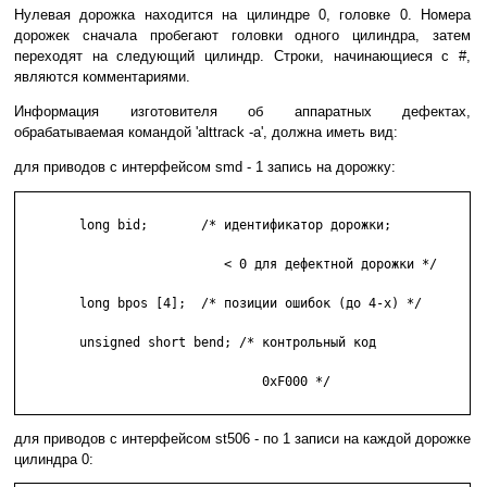
Нулевая дорожка находится на цилиндре 0, головке 0. Номера
дорожек сначала пробегают головки одного цилиндра, затем
переходят на следующий цилиндр. Строки, начинающиеся с #,
являются комментариями.
Информация изготовителя об аппаратных дефектах,
обрабатываемая командой 'alttrack -a', должна иметь вид:
для приводов с интерфейсом smd - 1 запись на дорожку:
        long bid;       /* идентификатор дорожки;

                           < 0 для дефектной дорожки */

        long bpos [4];  /* позиции ошибок (до 4-х) */

        unsigned short bend; /* контрольный код

                                0xF000 */

для приводов с интерфейсом st506 - по 1 записи на каждой дорожке
цилиндра 0: