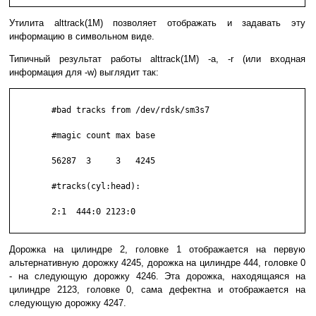
Утилита alttrack(1M) позволяет отображать и задавать эту
информацию в символьном виде.
Типичный результат работы alttrack(1M) -a, -r (или входная
информация для -w) выглядит так:
        #bad tracks from /dev/rdsk/sm3s7

        #magic count max base

        56287  3     3   4245

        #tracks(cyl:head):

        2:1  444:0 2123:0

Дорожка на цилиндре 2, головке 1 отображается на первую
альтернативную дорожку 4245, дорожка на цилиндре 444, головке 0
- на следующую дорожку 4246. Эта дорожка, находящаяся на
цилиндре 2123, головке 0, сама дефектна и отображается на
следующую дорожку 4247.