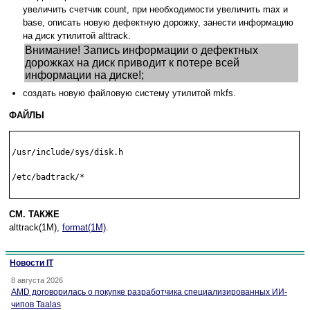
увеличить счетчик count, при необходимости увеличить max и
base, описать новую дефектную дорожку, занести информацию
на диск утилитой alttrack.
Внимание! Запись информации о дефектных
дорожках на диск приводит к потере всей
информации на диске!;
создать новую файловую систему утилитой mkfs.
ФАЙЛЫ
/usr/include/sys/disk.h

/etc/badtrack/*

СМ. ТАКЖЕ
alttrack(1M),
format(1M)
.
Новости IT
8 августа 2026
AMD договорилась о покупке разработчика специализированных ИИ-
чипов Taalas