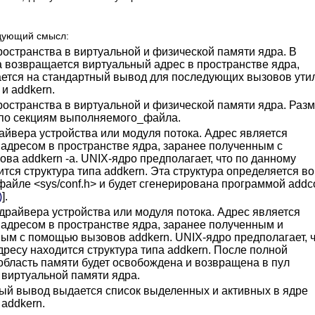
дующий смысл:
остранства в виртуальной и физической памяти ядра. В
а возвращается виртуальный адрес в пространстве ядра,
ется на стандартный вывод для последующих вызовов ути
и addkern.
остранства в виртуальной и физической памяти ядра. Раз
по секциям выполняемого_файла.
айвера устройства или модуля потока. Адрес является
адресом в пространстве ядра, заранее полученным с
ва addkern -a. UNIX-ядро предполагает, что по данному
тся структура типа addkern. Эта структура определяется во
айле <sys/conf.h> и будет сгенерирована программой addc
)
].
драйвера устройства или модуля потока. Адрес является
адресом в пространстве ядра, заранее полученным и
ым с помощью вызовов addkern. UNIX-ядро предполагает, 
дресу находится структура типа addkern. После полной
область памяти будет освобождена и возвращена в пул
 виртуальной памяти ядра.
ый вывод выдается список выделенных и активных в ядре
 addkern.