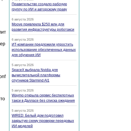
Правительство создало рабочую
группу по ИИ и авторскому праву
6 августа 2026
Moove привлекла $250 млн для
развития инфраструктуры роботакси
лит
6 августа 2026
мер
ИТ-компании предложили упростить
использование обезличенных данных
для обучения ИИ
5 августа 2026
SpaceX выбрала Nvidia для
вычислительной платформы
onf
спутников Starmind AI1
5 августа 2026
Waymo открыла сервис беспилотных
что
такси в Далласе без списка ожидания
5 августа 2026
WIRED: Белый дом подготовил
закрытую схему проверки передовых
ИИ-моделей