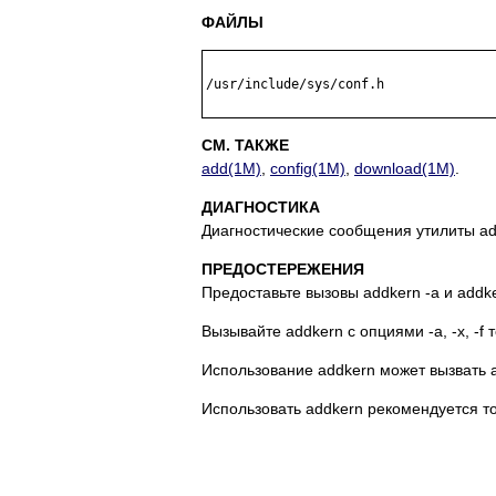
ФАЙЛЫ
/usr/include/sys/conf.h

СМ. ТАКЖЕ
add(1M)
,
config(1M)
,
download(1M)
.
ДИАГНОСТИКА
Диагностические сообщения утилиты ad
ПРЕДОСТЕРЕЖЕНИЯ
Предоставьте вызовы addkern -a и addk
Вызывайте addkern с опциями -a, -x, -f
Использование addkern может вызвать 
Использовать addkern рекомендуется т