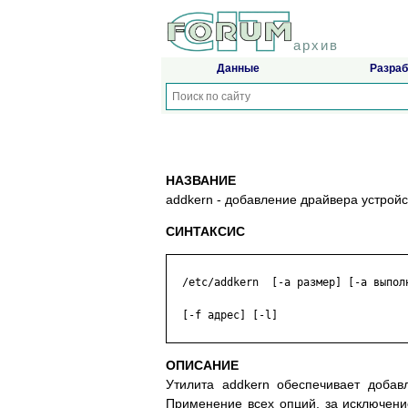
архив
Данные
Разраб
НАЗВАНИЕ
addkern - добавление драйвера устройс
СИНТАКСИС
  /etc/addkern  [-a размер] [-a выполн
  [-f адрес] [-l]

ОПИСАНИЕ
Утилита addkern обеспечивает добав
Применение всех опций, за исключение