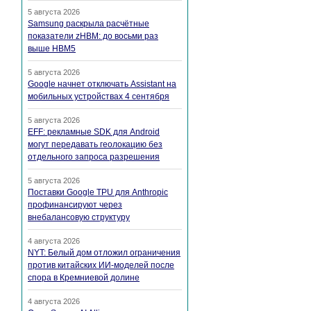
5 августа 2026
Samsung раскрыла расчётные
показатели zHBM: до восьми раз
выше HBM5
5 августа 2026
Google начнет отключать Assistant на
мобильных устройствах 4 сентября
5 августа 2026
EFF: рекламные SDK для Android
могут передавать геолокацию без
отдельного запроса разрешения
5 августа 2026
Поставки Google TPU для Anthropic
профинансируют через
внебалансовую структуру
4 августа 2026
NYT: Белый дом отложил ограничения
против китайских ИИ-моделей после
спора в Кремниевой долине
4 августа 2026