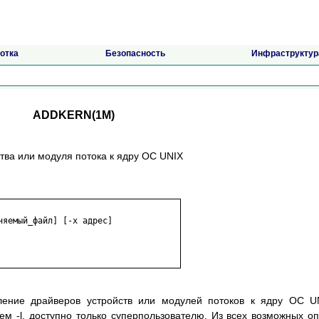
отка
Безопасность
Инфраструктур
ADDKERN(1M)
тва или модуля потока к ядру ОС UNIX
яемый_файл] [-x адрес]

ление драйверов устройств или модулей потоков к ядру ОС U
м -l, доступно только суперпользователю. Из всех возможных о