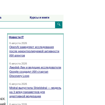
а
Курсы и книги
🔍
Новости IT
6 августа 2026
OpenAI замедляет исследования
после неконтролируемой активности
ИИ-агентов
6 августа 2026
Джефф Дин и ведущие исследователи
Google создадут ИИ-стартап
Discovery Loop
6 августа 2026
Mistral выпустила Shieldstral — модель
на 3 млрд параметров для
адаптивной модерации
NIX.
пций
6 августа 2026