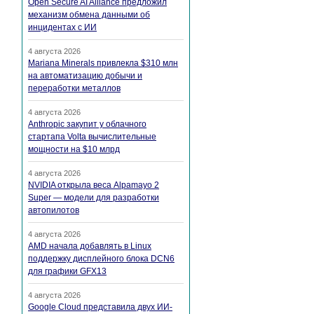
Open Secure AI Alliance предложил
механизм обмена данными об
инцидентах с ИИ
4 августа 2026
Mariana Minerals привлекла $310 млн
на автоматизацию добычи и
переработки металлов
4 августа 2026
Anthropic закупит у облачного
стартапа Volta вычислительные
мощности на $10 млрд
4 августа 2026
NVIDIA открыла веса Alpamayo 2
Super — модели для разработки
автопилотов
4 августа 2026
AMD начала добавлять в Linux
поддержку дисплейного блока DCN6
для графики GFX13
4 августа 2026
Google Cloud представила двух ИИ-