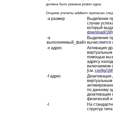
должна быть указана ровно одна.
Опциям утилиты addkern приписан сле
-a размер
Выделение пр
случае успех
который выда
download(1M)
-a
Выделение пр
выполняемый_файл
вычисляется 
-x адрес
Активация др
виртуальным 
помощью вызо
адресу находи
включаемом ф
[см.
config(1M
-f адрес
Деактивация 
виртуальным 
активированн
по данному а
деактивации 
физической и
-l
На стандартн
структур типа