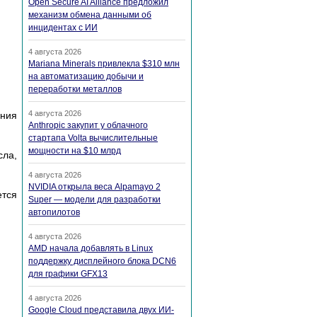
Open Secure AI Alliance предложил
механизм обмена данными об
инцидентах с ИИ
4 августа 2026
Mariana Minerals привлекла $310 млн
на автоматизацию добычи и
переработки металлов
4 августа 2026
ения
Anthropic закупит у облачного
стартапа Volta вычислительные
мощности на $10 млрд
сла,
4 августа 2026
NVIDIA открыла веса Alpamayo 2
ется
Super — модели для разработки
автопилотов
4 августа 2026
AMD начала добавлять в Linux
поддержку дисплейного блока DCN6
для графики GFX13
4 августа 2026
Google Cloud представила двух ИИ-