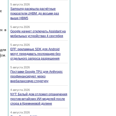
5 августа 2026
Samsung раскрыла расчётные
и
показатели zHBM: до восьми раз
выше HBM5
5 августа 2026
их в
Google начнет отключать Assistant на
мобильных устройствах 4 сентября
5 августа 2026
EFF: рекламные SDK для Android
 для
могут передавать геолокацию без
[см.
отдельного запроса разрешения
5 августа 2026
Поставки Google TPU для Anthropic
профинансируют через
внебалансовую структуру
4 августа 2026
NYT: Белый дом отложил ограничения
против китайских ИИ-моделей после
спора в Кремниевой долине
4 августа 2026