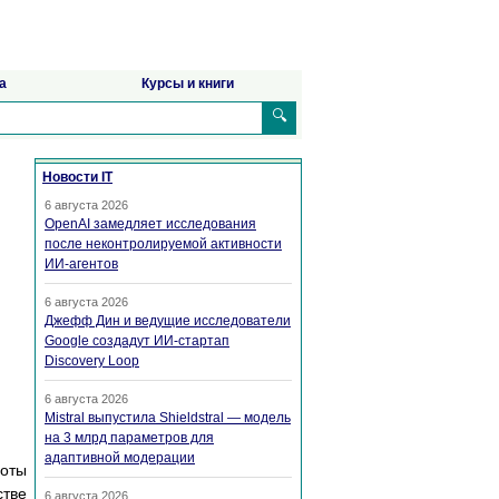
а
Курсы и книги
🔍
Новости IT
6 августа 2026
OpenAI замедляет исследования
после неконтролируемой активности
ИИ-агентов
6 августа 2026
Джефф Дин и ведущие исследователи
Google создадут ИИ-стартап
Discovery Loop
6 августа 2026
Mistral выпустила Shieldstral — модель
на 3 млрд параметров для
адаптивной модерации
боты
стве
6 августа 2026