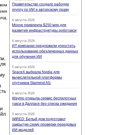
Правительство создало рабочую
овом
группу по ИИ и авторскому праву
ремя
унд,
6 августа 2026
Moove привлекла $250 млн для
развития инфраструктуры роботакси
6 августа 2026
ИТ-компании предложили упростить
использование обезличенных данных
для обучения ИИ
ли.
для
5 августа 2026
SpaceX выбрала Nvidia для
му
вычислительной платформы
спутников Starmind AI1
в
сть
5 августа 2026
Waymo открыла сервис беспилотных
такси в Далласе без списка ожидания
ни
айл
5 августа 2026
WIRED: Белый дом подготовил
закрытую схему проверки передовых
ИИ-моделей