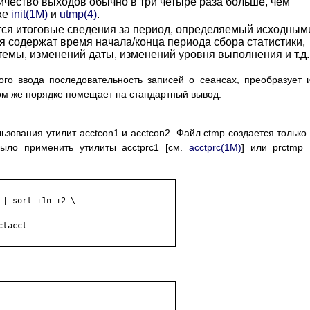
оличество выходов обычно в три четыре раза больше, чем
же
init(1M)
и
utmp(4)
.
ся итоговые сведения за период, определяемый исходным
я содержат время начала/конца периода сбора статистики,
темы, изменений даты, изменений уровня выполнения и т.д.
ого ввода последовательность записей о сеансах, преобразует 
том же порядке помещает на стандартный вывод.
зования утилит acctcon1 и acctcon2. Файл ctmp создается только
ыло применить утилиты acctprc1 [см.
acctprc(1M)
] или prctmp 
| sort +1n +2 \

tacct
