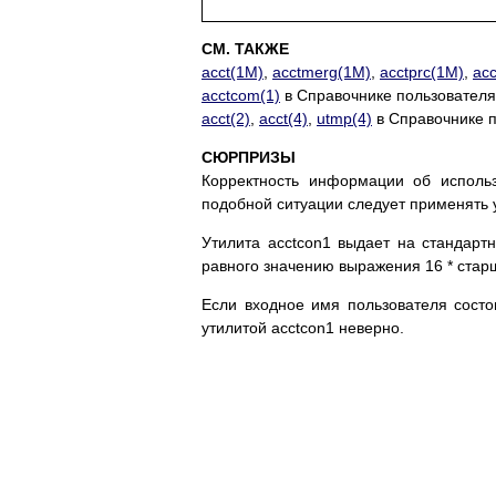
СМ. ТАКЖЕ
acct(1M)
,
acctmerg(1M)
,
acctprc(1M)
,
ac
acctcom(1)
в Справочнике пользователя
acct(2)
,
acct(4)
,
utmp(4)
в Справочнике 
СЮРПРИЗЫ
Корректность информации об исполь
подобной ситуации следует применять у
Утилита acctcon1 выдает на стандарт
равного значению выражения 16 * ста
Если входное имя пользователя состо
утилитой acctcon1 неверно.