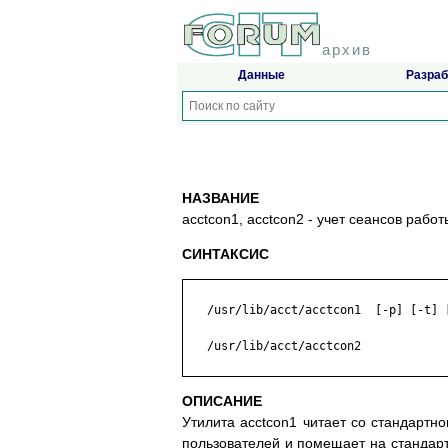
архив
Данные
Разраб
НАЗВАНИЕ
acctcon1, acctcon2 - учет сеансов работ
СИНТАКСИС
   /usr/lib/acct/acctcon1  [-p] [-t] [
   /usr/lib/acct/acctcon2

ОПИСАНИЕ
Утилита acctcon1 читает со стандартн
пользователей и помещает на стандарт