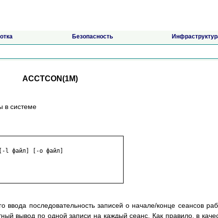
отка
Безопасность
Инфраструктур
ACCTCON(1M)
ы в системе
-l файл] [-o файл]

ого ввода последовательность записей о начале/конце сеансов ра
ный вывод по одной записи на каждый сеанс. Как правило, в каче