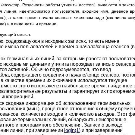
/etc/wtmp. Результаты работы утилиты acctcon1 выдаются в текст
ая линия, идентификатор пользователя, входное имя, дневное в
ек.), а также время начала сеанса в числовом виде (как число сек
да) и в виде даты и времени.
едующий смысл:
, содержащуюся в исходных записях, то есть имена
е имена пользователей и времена начала/конца сеансов (в
сок терминальных линий, за которыми работают пользовате
с исходными данными утилита порождает запись о сеансе 
тся активной. Обычно подразумевается, что ввод
айла, содержащего сведения о начале/конце сеансов, поэто
в качестве времени их окончания используется текущее
t вместо этого используется наибольшее время, найденное 
овлетворительные результаты и гарантирует их повторяемо
й информацией.
ся сводная информация об использовании терминальных
пользования (мин.), процентное отношение к общему време
сеансов, количество входов и количество выходов. Этот ф
зование терминальных линий, обнаружить неисправные
ратного и программного обеспечения. Записи о выходе
ении линии, при завершении
login(1)
и при завершении