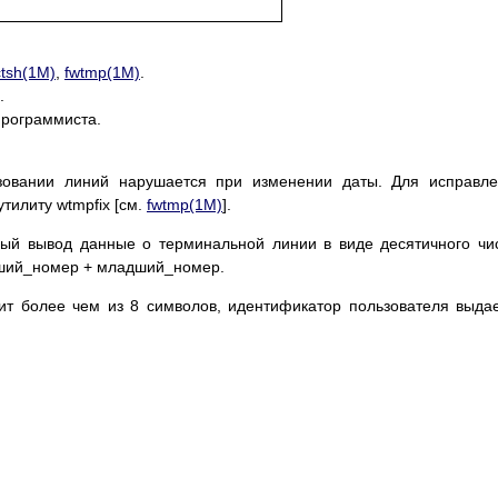
ctsh(1M)
,
fwtmp(1M)
.
.
программиста.
зовании линий нарушается при изменении даты. Для исправл
тилиту wtmpfix [см.
fwtmp(1M)
].
ный вывод данные о терминальной линии в виде десятичного чи
рший_номер + младший_номер.
ит более чем из 8 символов, идентификатор пользователя выда