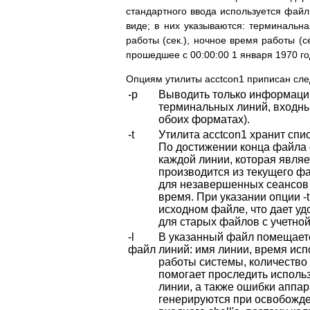
стандартного ввода используется файл 
виде; в них указываются: терминальн
работы (сек.), ночное время работы (с
прошедшее с 00:00:00 1 января 1970 го
Опциям утилиты acctcon1 приписан сл
-p
Выводить только информацию
терминальных линий, входны
обоих форматах).
-t
Утилита acctcon1 хранит спи
По достижении конца файла 
каждой линии, которая являе
производится из текущего ф
для незавершенных сеансов 
время. При указании опции -
исходном файле, что дает уд
для старых файлов с учетно
-l
В указанный файл помещает
файл
линий: имя линии, время ис
работы системы, количество 
помогает проследить исполь
линии, а также ошибки аппа
генерируются при освобожд