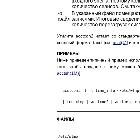
входного shell'а, поэтому к
количество сеансов. См. так
-o
В указанный файл помещают
файл
записями. Итоговые сведени
количество перезагрузок сис
Утилита acctcon2 читает со стандартн
сводный формат tacct [см.
acct(4)
] и в 
ПРИМЕРЫ
Ниже приведен типичный пример исполь
того, чтобы позднее к нему можно б
acctsh(1M)
].
  acctcon1 -t -l line_info </etc/wtmp 
  | tee ctmp | acctcon2 | acctmerg > c
ФАЙЛЫ
/etc/wtmp
