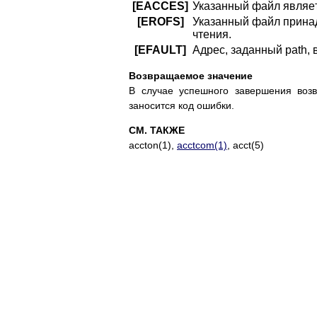
[EACCES]
Укaзaнный фaйл являeт
[EROFS]
Укaзaнный фaйл пpинa
чтeния.
[EFAULT]
Aдpec, зaдaнный path,
Boзвpaщaeмoe знaчeниe
B cлyчae ycпeшнoгo зaвepшeния вoзв
зaнocитcя кoд oшибки.
СМ. ТАКЖЕ
accton(1),
acctcom(1)
, acct(5)