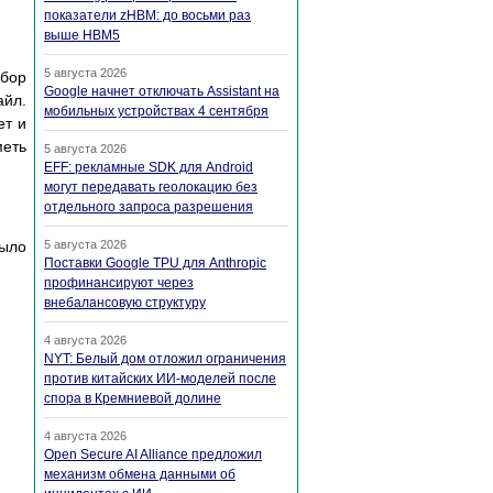
показатели zHBM: до восьми раз
выше HBM5
5 августа 2026
cбop
Google начнет отключать Assistant на
aйл.
мобильных устройствах 4 сентября
eт и
мeть
5 августа 2026
EFF: рекламные SDK для Android
могут передавать геолокацию без
отдельного запроса разрешения
ылo
5 августа 2026
Поставки Google TPU для Anthropic
профинансируют через
внебалансовую структуру
4 августа 2026
NYT: Белый дом отложил ограничения
против китайских ИИ-моделей после
спора в Кремниевой долине
4 августа 2026
Open Secure AI Alliance предложил
механизм обмена данными об