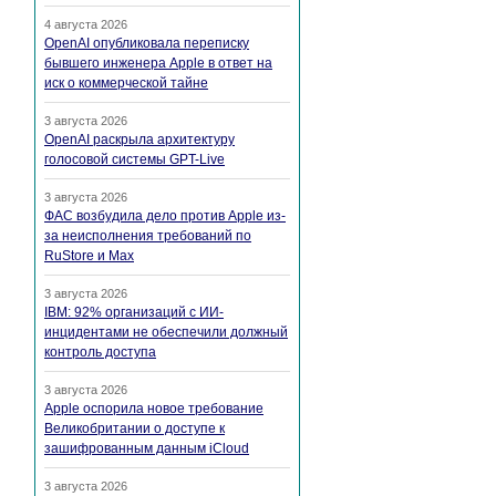
4 августа 2026
OpenAI опубликовала переписку
бывшего инженера Apple в ответ на
иск о коммерческой тайне
3 августа 2026
OpenAI раскрыла архитектуру
голосовой системы GPT-Live
3 августа 2026
ФАС возбудила дело против Apple из-
за неисполнения требований по
RuStore и Max
3 августа 2026
IBM: 92% организаций с ИИ-
инцидентами не обеспечили должный
контроль доступа
3 августа 2026
Apple оспорила новое требование
Великобритании о доступе к
зашифрованным данным iCloud
3 августа 2026