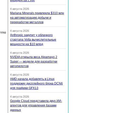
инцидентах с ИИ
4 августа 2026
Mariana Minerals привлекла $310 млн
на автоматизацию добычи и
переработки металлов
4 августа 2026
rrno
Anthropic закупит у облачного
стартапа Volta вычислительные
мощности на $10 млрд
4 августа 2026
NVIDIA открыла веса Alpamayo 2
Super — модели для разработки
автопилотов
4 августа 2026
AMD начала добавлять в Linux
поддержку дисплейного блока DCN6
для графики GFX13
4 августа 2026
Google Cloud представила двух ИИ-
агентов для управления базами
данных