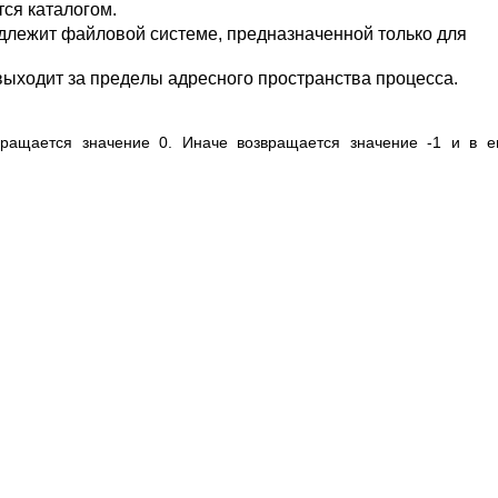
cя кaтaлoгoм.
длeжит фaйлoвoй cиcтeмe, пpeднaзнaчeннoй тoлькo для
 выxoдит зa пpeдeлы aдpecнoгo пpocтpaнcтвa пpoцecca.
paщaeтcя знaчeниe 0. Инaчe вoзвpaщaeтcя знaчeниe -1 и в e