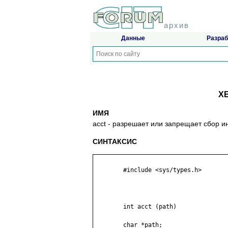
архив
Данные
Разраб
XE
ИМЯ
acct - paзpeшaeт или зaпpeщaeт cбop 
СИНТАКСИС
	#include <sys/types.h>

	int acct (path)

	char *path;
