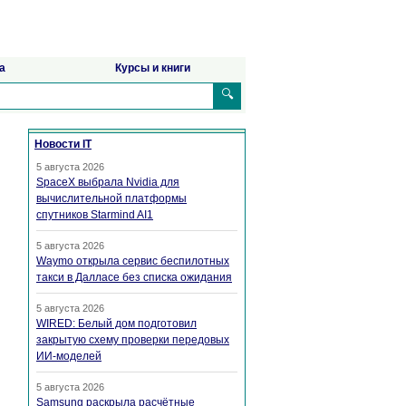
а
Курсы и книги
🔍
Новости IT
5 августа 2026
SpaceX выбрала Nvidia для
вычислительной платформы
спутников Starmind AI1
5 августа 2026
Waymo открыла сервис беспилотных
такси в Далласе без списка ожидания
5 августа 2026
WIRED: Белый дом подготовил
закрытую схему проверки передовых
ИИ-моделей
5 августа 2026
Samsung раскрыла расчётные