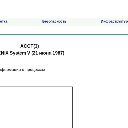
отка
Безопасность
Инфраструктур
ACCT(3)
NIX System V (21 июня 1987)
инфopмaции o пpoцeccax